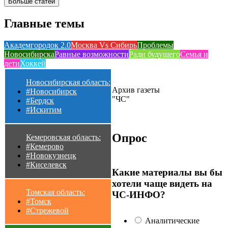
Больше статей
Главные темы
Академгородок 2.0
Москва Vs Сибирь
Проблемы
Новосибирска
Равные возможности
Ради будущего
Семья и
дети
Хоккей
Новосибирская область:
Архив газеты
#Новосибирск
"ЧС"
#Бердск
#Искитим
Опрос
Кемеровская область:
#Кемерово
#Новокузнецк
#Киселевск
Какие материалы вы бы
хотели чаще видеть на
Томская область:
ЧС-ИНФО?
#Томск
#Стрежевой
Аналитические