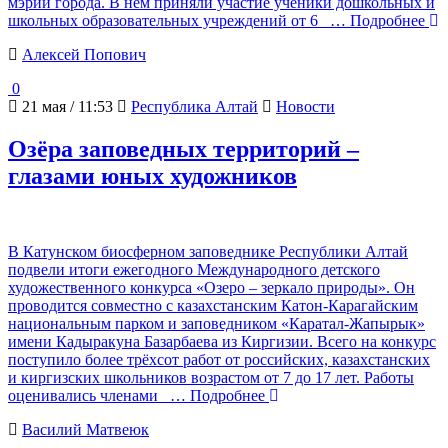
мэрии города. В нём приняли участие ученики дошкольных и
школьных образовательных учреждений от 6
… Подробнее
Алексей Попович
0
21 мая / 11:53
Республика Алтай
Новости
Озёра заповедных территорий –
глазами юных художников
В Катунском биосферном заповеднике Республики Алтай
подвели итоги ежегодного Международного детского
художественного конкурса «Озеро – зеркало природы». Он
проводится совместно с казахстанским Катон-Карагайским
национальным парком и заповедником «Каратал-Жапырык»
имени Кадыракуна Базарбаева из Киргизии. Всего на конкурс
поступило более трёхсот работ от российских, казахстанских
и киргизских школьников возрастом от 7 до 17 лет. Работы
оценивались членами
… Подробнее
Василий Матвеюк