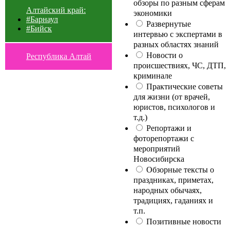
обзоры по разным сферам
Алтайский край:
экономики
#Барнаул
Развернутые
#Бийск
интервью с экспертами в
разных областях знаний
Новости о
Республика Алтай
происшествиях, ЧС, ДТП,
криминале
Практические советы
для жизни (от врачей,
юристов, психологов и
т.д.)
Репортажи и
фоторепортажи с
мероприятий
Новосибирска
Обзорные тексты о
праздниках, приметах,
народных обычаях,
традициях, гаданиях и
т.п.
Позитивные новости