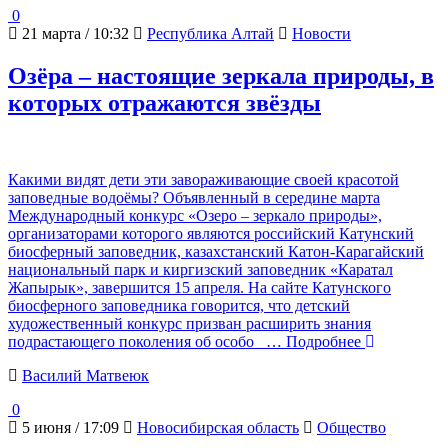
0
21 марта / 10:32
Республика Алтай
Новости
Озёра – настоящие зеркала природы, в
которых отражаются звёзды
Какими видят дети эти завораживающие своей красотой
заповедные водоёмы? Объявленный в середине марта
Международный конкурс «Озеро – зеркало природы»,
организаторами которого являются российский Катунский
биосферный заповедник, казахстанский Катон-Карагайский
национальный парк и киргизский заповедник «Каратал
Жапырык», завершится 15 апреля. На сайте Катунского
биосферного заповедника говорится, что детский
художественный конкурс призван расширить знания
подрастающего поколения об особо
… Подробнее
Василий Матвеюк
0
5 июня / 17:09
Новосибирская область
Общество