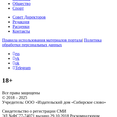
Общество
Спорт
Совет Директоров
Редакция
Расценки
Контакты
Правила использования материалов портала
|
Политика
обработки персональных данных
rss
vk
ok
Telegram
18+
Все права защищены
© 2018 – 2025
Учредитель: ООО «Издательский дом «Сибирское слово»
Свидетельство о регистрации СМИ
ЭЛ №ФС77-74071 выдано 29.10.2018 Роскомнадзором