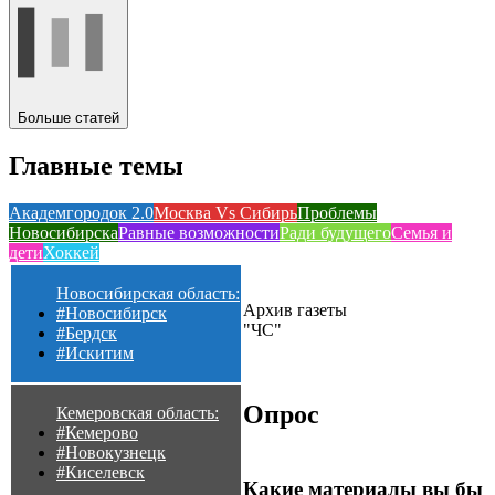
Больше статей
Главные темы
Академгородок 2.0
Москва Vs Сибирь
Проблемы
Новосибирска
Равные возможности
Ради будущего
Семья и
дети
Хоккей
Новосибирская область:
Архив газеты
#Новосибирск
"ЧС"
#Бердск
#Искитим
Опрос
Кемеровская область:
#Кемерово
#Новокузнецк
#Киселевск
Какие материалы вы бы