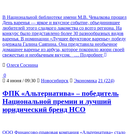
В Национальной библиотеке имени М.В. Чевалкова прошел
День варенья — яркое и вкусное событие, объединившее
любителей этого сладкого лакомства со всего региона. На
конкурс было представлено более 30 разнообразных видов
варенья. В номинации «Лучшее фруктовое варенье» победу
одержала Галина Саяпина. Она представила необычное
домашнее варенье из арбуза, которое покорило жюри своей
свежестью и необычным вкусом.
… Подробнее
Олеся Соснина
0
4 июня / 09:30
Новосибирск
Экономика
21 (224)
ФПК «Альтернатива» – победитель
Национальной премии и лучший
юридический бренд НСО
ООО Финансово-правовая компания «Альтернатива» стало