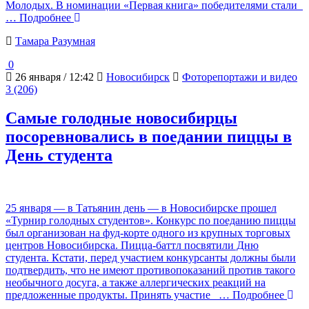
Молодых. В номинации «Первая книга» победителями стали
… Подробнее
Тамара Разумная
0
26 января / 12:42
Новосибирск
Фоторепортажи и видео
3 (206)
Самые голодные новосибирцы
посоревновались в поедании пиццы в
День студента
25 января — в Татьянин день — в Новосибирске прошел
«Турнир голодных студентов». Конкурс по поеданию пиццы
был организован на фуд-корте одного из крупных торговых
центров Новосибирска. Пицца-баттл посвятили Дню
студента. Кстати, перед участием конкурсанты должны были
подтвердить, что не имеют противопоказаний против такого
необычного досуга, а также аллергических реакций на
предложенные продукты. Принять участие
… Подробнее