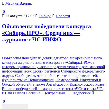
Марина Вдовик
0
27 августа / 17:03
Сибирь
Новости
Объявлены победители конкурса
«Сибирь.ПРО». Среди них —
журналист ЧС-ИНФО
Объявлены победители девятнадцатого Межрегионального
конкурса журналистского мастерства «Сибирь.ПРО», в
котором принимали участие представители средств массовой
информации всех десяти регионов Сибирского федерального
округа. Сообщается, что наиболее активно проявили себя
журналисты из Новосибирской, Кемеровской, Иркутской и
Омской областей, а также Алтайского и Красноярского краев.
В числе победителей — журналист газеты «ЧС» и сайта ЧС-
ИНФО Олеся Соснина. Центральная
… Подробнее
0