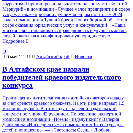
лауреатом II премии регионального этапа конкурса «Золотой
Меркурий» в номинации «Лучшее малое предприятие в сфере
услуг», а также признано лучшим брендом по итогам 2024
года в номинации «Лучший бренд Новосибирской области в
сфере оказания юридических услуг и консультаций». «Наша
миссия – восстанавливать справедливость и улучшать жизнь
людей, оказывая квалифицированную юридическую
…
Подробнее
0
6 мая / 11:11
Алтайский край
Новости
В Алтайском крае назвали
победителей краевого издательского
конкурса
Произведения пяти талантливых алтайских авторов издадут
за счет средств краевого бюджета. На эти цели направят 1,5
миллиона рублей. В этом году на краевой издательский
конкурс поступило 42 рукописи. По решению экспертной
комиссии в номинации «Поэзия» издадут книгу Валерия
Дашкевича «Ингредиенты», в номинации «Литература для
детей и юношества» — «Светоносы Сеэны» Любови