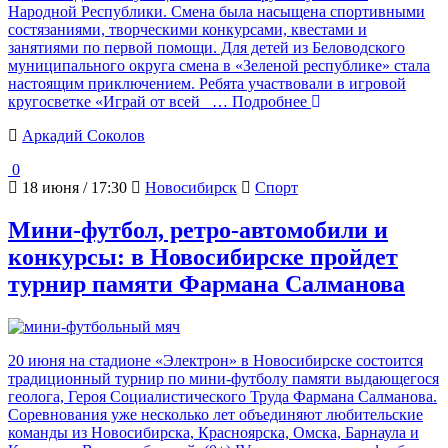
Народной Республики. Смена была насыщена спортивными
состязаниями, творческими конкурсами, квестами и
занятиями по первой помощи. Для детей из Беловодского
муниципального округа смена в «Зеленой республике» стала
настоящим приключением. Ребята участвовали в игровой
кругосветке «Играй от всей
… Подробнее
Аркадий Соколов
0
18 июня / 17:30
Новосибирск
Спорт
Мини-футбол, ретро-автомобили и
конкурсы: в Новосибирске пройдет
турнир памяти Фармана Салманова
20 июня на стадионе «Электрон» в Новосибирске состоится
традиционный турнир по мини-футболу памяти выдающегося
геолога, Героя Социалистического Труда Фармана Салманова.
Соревнования уже несколько лет объединяют любительские
команды из Новосибирска, Красноярска, Омска, Барнаула и