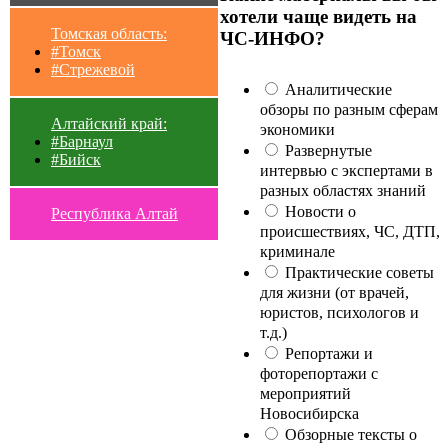
хотели чаще видеть на
Томская область:
ЧС-ИНФО?
#Томск
#Стрежевой
Аналитические
обзоры по разным сферам
Алтайский край:
экономики
#Барнаул
Развернутые
#Бийск
интервью с экспертами в
разных областях знаний
Новости о
Республика Алтай
происшествиях, ЧС, ДТП,
криминале
Практические советы
для жизни (от врачей,
юристов, психологов и
т.д.)
Репортажи и
фоторепортажи с
мероприятий
Новосибирска
Обзорные тексты о