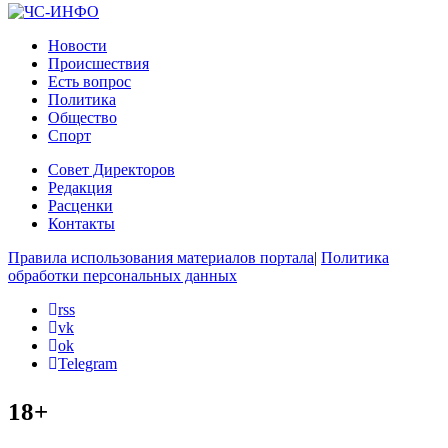
Новости
Происшествия
Есть вопрос
Политика
Общество
Спорт
Совет Директоров
Редакция
Расценки
Контакты
Правила использования материалов портала
|
Политика
обработки персональных данных
rss
vk
ok
Telegram
18+