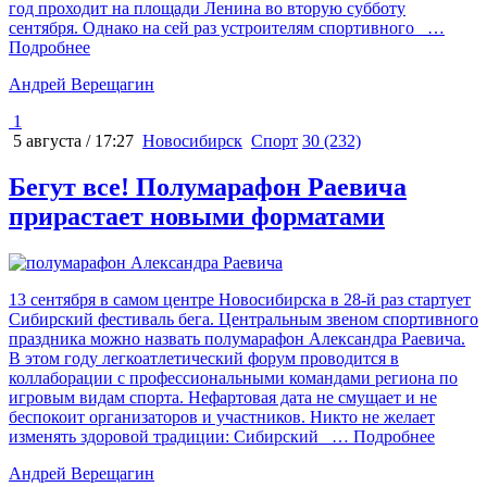
год проходит на площади Ленина во вторую субботу
сентября. Однако на сей раз устроителям спортивного
…
Подробнее
Андрей Верещагин
1
5 августа / 17:27
Новосибирск
Спорт
30 (232)
Бегут все! Полумарафон Раевича
прирастает новыми форматами
13 сентября в самом центре Новосибирска в 28-й раз стартует
Сибирский фестиваль бега. Центральным звеном спортивного
праздника можно назвать полумарафон Александра Раевича.
В этом году легкоатлетический форум проводится в
коллаборации с профессиональными командами региона по
игровым видам спорта. Нефартовая дата не смущает и не
беспокоит организаторов и участников. Никто не желает
изменять здоровой традиции: Сибирский
… Подробнее
Андрей Верещагин