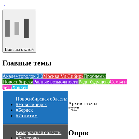
1
Больше статей
Главные темы
Академгородок 2.0
Москва Vs Сибирь
Проблемы
Новосибирска
Равные возможности
Ради будущего
Семья и
дети
Хоккей
Новосибирская область:
Архив газеты
#Новосибирск
"ЧС"
#Бердск
#Искитим
Опрос
Кемеровская область:
#Кемерово