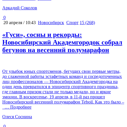
Аркадий Соколов
0
20 апреля / 10:43
Новосибирск
Спорт
15 (268)
«Гуси», сосны и рекорды:
Новосибирский Академгородок собрал
бегунов на весенний полумарафон
От улыбок юных спортсменов, бегущих свои первые метры,
до слаженной работы эстафетных команд и сосредоточенных
лиц профессионалов — Новосибирский Академгородка на
один день превратился в эпицентр спортивного праздника,
где главным призом стали не только медали, но и яркие
эмоции. В воскресенье, 19 апреля, в 11-й раз прошел
Новосибирский весенний полумарафон Teboil. Как это было –
… Подробнее
Олеся Соснина
0