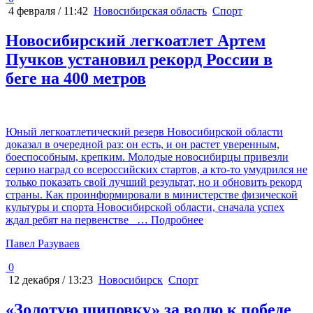
4 февраля / 11:42
Новосибирская область
Спорт
Новосибирский легкоатлет Артем
Пучков установил рекорд России в
беге на 400 метров
Юный легкоатлетический резерв Новосибирской области
доказал в очередной раз: он есть, и он растет уверенным,
боеспособным, крепким. Молодые новосибирцы привезли
серию наград со всероссийских стартов, а кто-то умудрился не
только показать свой лучший результат, но и обновить рекорд
страны. Как проинформировали в министерстве физической
культуры и спорта Новосибирской области, сначала успех
ждал ребят на первенстве
… Подробнее
Павел Разуваев
0
12 декабря / 13:23
Новосибирск
Спорт
«Золотую шиповку» за волю к победе