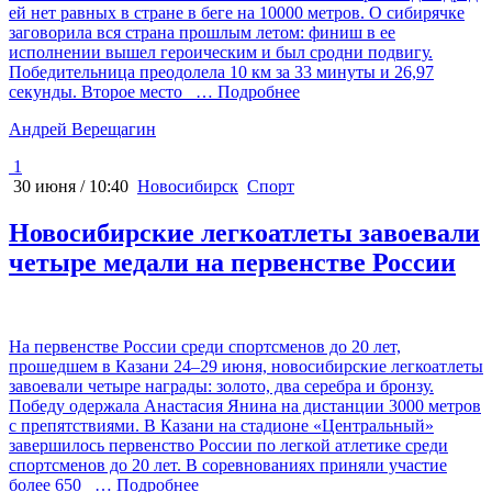
ей нет равных в стране в беге на 10000 метров. О сибирячке
заговорила вся страна прошлым летом: финиш в ее
исполнении вышел героическим и был сродни подвигу.
Победительница преодолела 10 км за 33 минуты и 26,97
секунды. Второе место
… Подробнее
Андрей Верещагин
1
30 июня / 10:40
Новосибирск
Спорт
Новосибирские легкоатлеты завоевали
четыре медали на первенстве России
На первенстве России среди спортсменов до 20 лет,
прошедшем в Казани 24–29 июня, новосибирские легкоатлеты
завоевали четыре награды: золото, два серебра и бронзу.
Победу одержала Анастасия Янина на дистанции 3000 метров
с препятствиями. В Казани на стадионе «Центральный»
завершилось первенство России по легкой атлетике среди
спортсменов до 20 лет. В соревнованиях приняли участие
более 650
… Подробнее