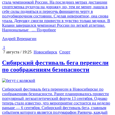
стала чемпионкой России. На последних метрах дистанции
спортсменка рухнула на дорожку, но, тем не менее, нашла в
себе силы подняться и пересечь финишную черту в
полуобморочном состоянии. Сделав невероятное, она снова
упала. Девушку смогли привести в чувство только медики. В
Казани завершился чемпионат России по легкой атлетике.
Национальные
… Подробнее
Андрей Верещагин
1
7 августа / 19:25
Новосибирск
Спорт
Сибирский фестиваль бега перенесли
по соображениям безопасности
Сибирский фестиваль бега перенесен в Новосибирске по
соображениям безопасности. Ранее планировалось провести
популярный легкоатлетический форум 13 сентября. Однако
теперь стало известно, что мероприятие состоится на неделю
раньше — 6 сентября. Сибирский фестиваль бега, главным
событием которого является полумарафон Раевича, каждый