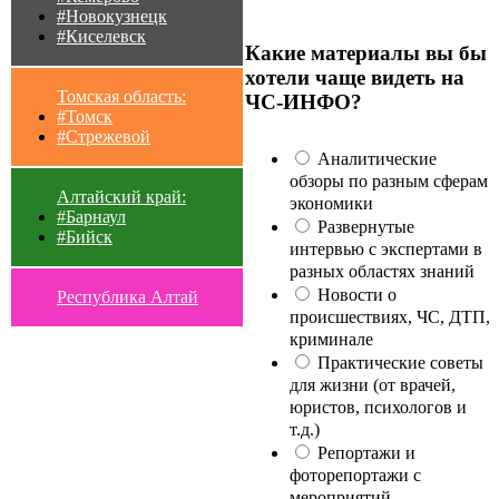
#Новокузнецк
#Киселевск
Какие материалы вы бы
хотели чаще видеть на
Томская область:
ЧС-ИНФО?
#Томск
#Стрежевой
Аналитические
обзоры по разным сферам
Алтайский край:
экономики
#Барнаул
Развернутые
#Бийск
интервью с экспертами в
разных областях знаний
Новости о
Республика Алтай
происшествиях, ЧС, ДТП,
криминале
Практические советы
для жизни (от врачей,
юристов, психологов и
т.д.)
Репортажи и
фоторепортажи с
мероприятий