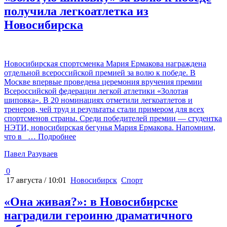
получила легкоатлетка из
Новосибирска
Новосибирская спортсменка Мария Ермакова награждена
отдельной всероссийской премией за волю к победе. В
Москве впервые проведена церемония вручения премии
Всероссийской федерации легкой атлетики «Золотая
шиповка». В 20 номинациях отметили легкоатлетов и
тренеров, чей труд и результаты стали примером для всех
спортсменов страны. Среди победителей премии — студентка
НЭТИ, новосибирская бегунья Мария Ермакова. Напомним,
что в
… Подробнее
Павел Разуваев
0
17 августа / 10:01
Новосибирск
Спорт
«Она живая?»: в Новосибирске
наградили героиню драматичного