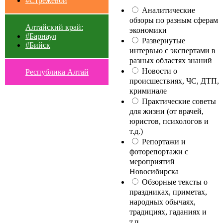
#Стрежевой
Аналитические
обзоры по разным сферам
Алтайский край:
экономики
#Барнаул
Развернутые
#Бийск
интервью с экспертами в
разных областях знаний
Новости о
Республика Алтай
происшествиях, ЧС, ДТП,
криминале
Практические советы
для жизни (от врачей,
юристов, психологов и
т.д.)
Репортажи и
фоторепортажи с
мероприятий
Новосибирска
Обзорные тексты о
праздниках, приметах,
народных обычаях,
традициях, гаданиях и
т.п.