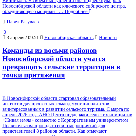
Винникова. В своем выступлении она подчеркнула роль
Новосибирской области как ключевого сибирского центра,
объединяющего мощный
… Подробнее
Павел Разуваев
0
3 апреля / 09:51
Новосибирская область
Новости
Команды из восьми районов
Новосибирской области учатся
превращать сельские территории в
точки притяжения
В Новосибирской области стартовал образовательный
интенсив для проектных команд муниципалитетов,
заинтересованных в развитии сельского туризма. С марта по
апрель 2026 года АНО Центр поддержки сельских инициатив
«Живая земля» совместно с Корпоративным университетом
Правительства проводят серию мероприятий для
представителей 8 районов области. Как отмечают