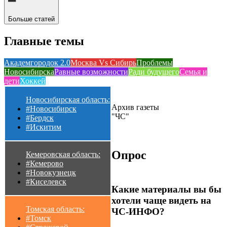
Больше статей
Главные темы
Академгородок 2.0
Москва Vs Сибирь
Проблемы
Новосибирска
Равные возможности
Ради будущего
Семья и
дети
Хоккей
Новосибирская область:
Архив газеты
#Новосибирск
"ЧС"
#Бердск
#Искитим
Опрос
Кемеровская область:
#Кемерово
#Новокузнецк
#Киселевск
Какие материалы вы бы
хотели чаще видеть на
Томская область:
ЧС-ИНФО?
#Томск