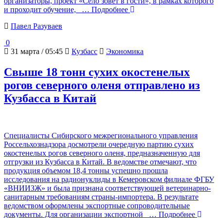
организаторы, проект «Село зовет в гости», в рамках которого
и проходит обучение,
… Подробнее
Павел Разуваев
0
31 марта / 05:45
Кузбасс
Экономика
Свыше 18 тонн сухих окостенелых
рогов северного оленя отправлено из
Кузбасса в Китай
Специалисты Сибирского межрегионального управления
Россельхознадзора досмотрели очередную партию сухих
окостенелых рогов северного оленя, предназначенную для
отгрузки из Кузбасса в Китай. В ведомстве отмечают, что
продукция объемом 18,4 тонны успешно прошла
исследования на радионуклиды в Кемеровском филиале ФГБУ
«ВНИИЗЖ» и была признана соответствующей ветеринарно-
санитарным требованиям страны-импортера. В результате
ведомством оформлены экспортные сопроводительные
документы. Для организации экспортной
… Подробнее