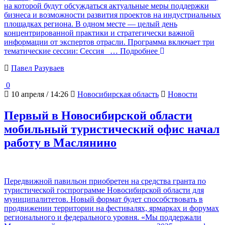
на которой будут обсуждаться актуальные меры поддержки
бизнеса и возможности развития проектов на индустриальных
площадках региона. В одном месте — целый день
концентрированной практики и стратегически важной
информации от экспертов отрасли. Программа включает три
тематические сессии: Сессия
… Подробнее
Павел Разуваев
0
10 апреля / 14:26
Новосибирская область
Новости
Первый в Новосибирской области
мобильный туристический офис начал
работу в Маслянино
Передвижной павильон приобретен на средства гранта по
туристической госпрограмме Новосибирской области для
муниципалитетов. Новый формат будет способствовать в
продвижении территории на фестивалях, ярмарках и форумах
регионального и федерального уровня. «Мы поддержали