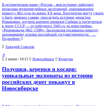
В историческом парке «Россия – моя история» работают
несколько мультимедийных экспозиций, охватывающих
период с 862 года по конец XX века. Посетители могут узнать
о быте древних славян, проследить историю династии
Романовых, изучить военное прошлое Сибири и погрузиться
в эпоху СССР — от победного 1945-го до перестройки.
«Рюриковичи (862–1598)» Экспозиция посвящена периоду,
заложившему основы российской государственности.
…
Подробнее
Аркадий Соколов
0
2 июня / 10:15
Новосибирск
Культура
Полушки, керенки и косари:
уникальные экспонаты из истории
российских денег покажут в
Новосибирске