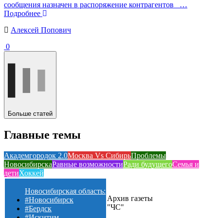
сообщения назначен в распоряжение контрагентов
…
Подробнее
Алексей Попович
0
Больше статей
Главные темы
Академгородок 2.0
Москва Vs Сибирь
Проблемы
Новосибирска
Равные возможности
Ради будущего
Семья и
дети
Хоккей
Новосибирская область:
Архив газеты
#Новосибирск
"ЧС"
#Бердск
#Искитим