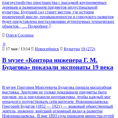
благоустройство пространства с высадкой крупномерных
деревьев и размещением предметов индустриальной
культуры. Будущий сад станет местом, где история
инженерной мысли, промышленности и городского развития
будет представлена инсталляциями аутентичных технических
объектов.
… Подробнее
Олеся Соснина
0
17 мая / 13:14
Новосибирск
Культура
19 (272)
В музее «Контора инженера Г. М.
Будагова» показали экспонаты 19 века
В музее Григория Моисеевича Будагова прошла масштабная
выставка. Зрителям не только показывали предметы быта
предков, но и предложили интерактивы, чтобы каждый мог
ненадолго почувствовать себя жителем Новониколаевска.
Григорий Будагов (1852 — 1921) — знаковый общественный
деятель, инженер, внёсший огромный вклад в развитие
Новониколаевска. В мае 1893 года приказом министра путей