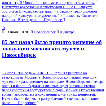
или лапту. В Новосибирске в музее под открытым небом
Института археологии и этнографии СО РАН 9 августа
состоится Никольская ярмарка — праздник традиционной
народной культуры, приуроченный к Рождеству Святителя
Николы. В этот день
… Подробнее
0
13 июля / 16:01
Новосибирск
Культура
85 лет назад было принято решение об
эвакуации московских музеев в
Новосибирск
13 июля 1941 года – СНК СССР принял решение об
эвакуации из Москвы в Новосибирск коллекций ведущих
музеев с их размещением на площадях Новосибирского театра
оперы и балета. Одна из ключевых задач, которые стояли
перед советским государством в годы Великой Отечественной
войны, заключалась в сохранении культурных ценностей.
Нужно было сберечь от разграбления бесценные коллекции
было
… Подробнее