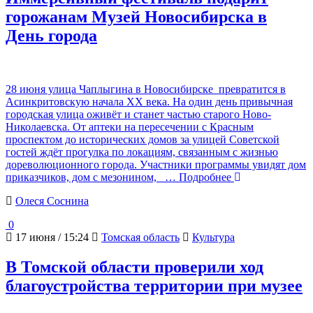
горожанам Музей Новосибирска в
День города
28 июня улица Чаплыгина в Новосибирске превратится в
Асинкритовскую начала XX века. На один день привычная
городская улица оживёт и станет частью старого Ново-
Николаевска. От аптеки на пересечении с Красным
проспектом до исторических домов за улицей Советской
гостей ждёт прогулка по локациям, связанным с жизнью
дореволюционного города. Участники программы увидят дом
приказчиков, дом с мезонином,
… Подробнее
Олеся Соснина
0
17 июня / 15:24
Томская область
Культура
В Томской области проверили ход
благоустройства территории при музее