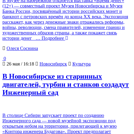
В Музее на набережной откроется выставка «Время денег»
(12+) — совместный проект Музея Новосибирска и Музея
Банка России, посвящённый истории российских монет и
банкнот с петровских времён до конца XX века. Экспозиция
расскажет, как через денежные знаки отражались реформы,
войны, революции, смена правителей, изменение границ и
художественных образов страны, а также покажет связь
истории денег
… Подробнее
Олеся Соснина
0
26 мая / 16:18
Новосибирск
Культура
В Новосибирске из старинных
двигателей, турбин и станков создадут
Инженерный сад
В столице Сибири запускает проект по созданию
Инженерного сада — новой музейной экспозиции под
открытым небом на территории, прилегающей к музею
«Контора инженера Будагова». Проект предполагает