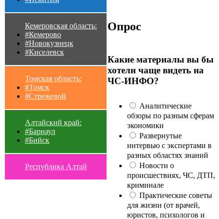
Опрос
Кемеровская область:
#Кемерово
#Новокузнецк
#Киселевск
Какие материалы вы бы
хотели чаще видеть на
Томская область:
ЧС-ИНФО?
#Томск
#Стрежевой
Аналитические
обзоры по разным сферам
Алтайский край:
экономики
#Барнаул
Развернутые
#Бийск
интервью с экспертами в
разных областях знаний
Новости о
Республика Алтай
происшествиях, ЧС, ДТП,
криминале
Практические советы
для жизни (от врачей,
юристов, психологов и