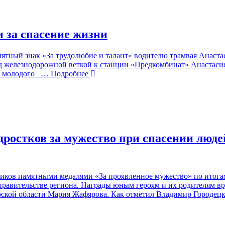
 за спасение жизни
ятный знак «За трудолюбие и талант» водителю трамвая Анаста
ад железнодорожной веткой к станции «Предкомбинат» Анастаси
а молодого
… Подробнее
дростков за мужество при спасении люде
ков памятными медалями «За проявленное мужество» по итогам
правительстве региона. Награды юным героям и их родителям 
рской области Мария Жафярова. Как отметил Владимир Городецк