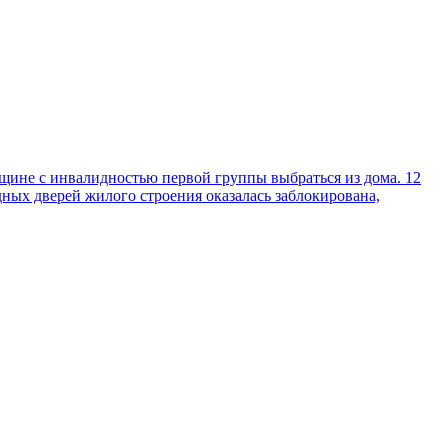
щине с инвалидностью первой группы выбраться из дома. 12
одных дверей жилого строения оказалась заблокирована,