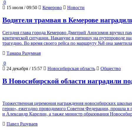
0
15 июля / 09:50
Кемерово
Новости
Водителя трамвая в Кемерове наградили
Сегодня глава города Кемерово Дмитрий Анисимов вручил пам
критической ситуации. Накануне в пятницу на путепроводе н
трагедию. Во время своего рейса по маршруту №8 она заметил
Тамара Разумная
0
24 декабря / 15:57
Новосибирская область
Общество
В Новосибирской области наградили по
Торжественная церемония награждения новосибирских школьни
герои», ежегодно проводимого Советом Федерации, прошла в 
и Александр Карелин, а также министр образования Новосиби
Павел Разуваев