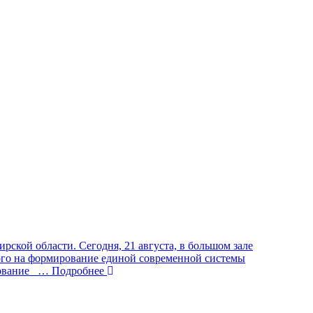
ской области. Сегодня, 21 августа, в большом зале
ного на формирование единой современной системы
рование
… Подробнее