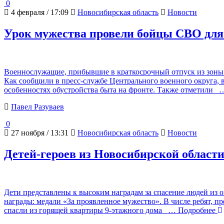
0
4 февраля / 17:09
Новосибирская область
Новости
Урок мужества провели бойцы СВО для
Военнослужащие, прибывшие в краткосрочный отпуск из зоны 
Как сообщили в пресс-службе Центрального военного округа, 
особенностях обустройства быта на фронте. Также отметили
…
Павел Разуваев
0
27 ноября / 13:31
Новосибирская область
Новости
Детей-героев из Новосибирской област
Дети представлены к высоким наградам за спасение людей из о
награды: медали «За проявленное мужество». В числе ребят, 
спасли из горящей квартиры 9-этажного дома
… Подробнее