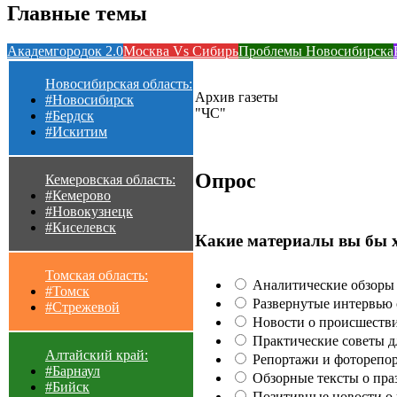
Главные темы
Академгородок 2.0
Москва Vs Сибирь
Проблемы Новосибирска
Новосибирская область:
Архив газеты
#Новосибирск
"ЧС"
#Бердск
#Искитим
Опрос
Кемеровская область:
#Кемерово
#Новокузнецк
#Киселевск
Какие материалы вы бы 
Томская область:
Аналитические обзоры 
#Томск
Развернутые интервью с
#Стрежевой
Новости о происшестви
Практические советы для
Алтайский край:
Репортажи и фоторепор
#Барнаул
Обзорные тексты о праз
#Бийск
Позитивные новости о п