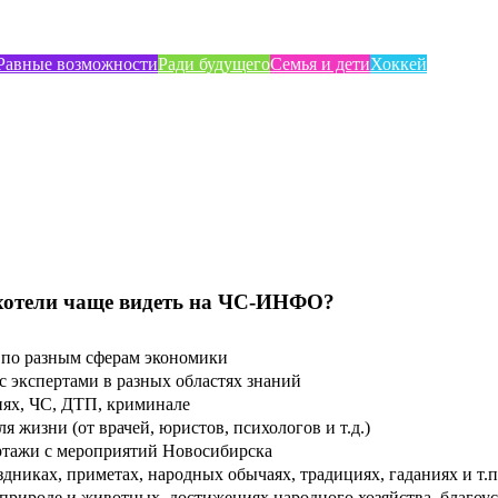
Равные возможности
Ради будущего
Семья и дети
Хоккей
хотели чаще видеть на ЧС-ИНФО?
по разным сферам экономики
 экспертами в разных областях знаний
ях, ЧС, ДТП, криминале
 жизни (от врачей, юристов, психологов и т.д.)
тажи с мероприятий Новосибирска
дниках, приметах, народных обычаях, традициях, гаданиях и т.п
рироде и животных, достижениях народного хозяйства, благоуст