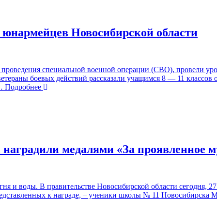
 юнармейцев Новосибирской области
проведения специальной военной операции (СВО), провели уро
ветераны боевых действий рассказали учащимся 8 — 11 классов 
 Подробнее
и наградили медалями «За проявленное 
гня и воды. В правительстве Новосибирской области сегодня, 2
представленных к награде, – ученики школы № 11 Новосибирска