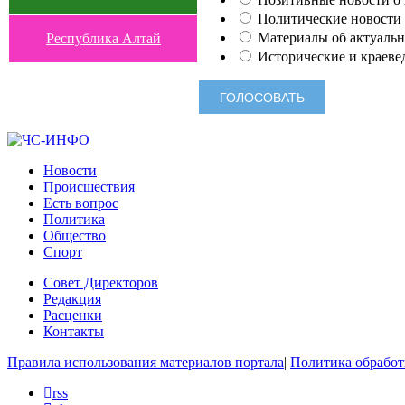
Политические новости 
Материалы об актуальн
Республика Алтай
Исторические и краеве
Новости
Происшествия
Есть вопрос
Политика
Общество
Спорт
Совет Директоров
Редакция
Расценки
Контакты
Правила использования материалов портала
|
Политика обработ
rss