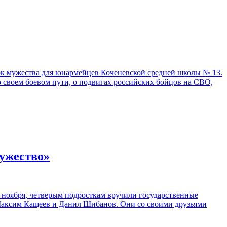
к мужества для юнармейцев Коченевской средней школы № 13.
о своем боевом пути, о подвигах российских бойцов на СВО,
мужество»
7 ноября, четверым подросткам вручили государственные
 Максим Кащеев и Данил Шибанов. Они со своими друзьями