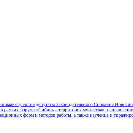
нимают участие депутаты Законодательного Собрания Новосибир
л в рамках форума «Сибирь – территория мужества», направлен
овационных форм и методов работы, а также изучение и тиражи