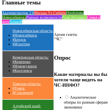
Главные темы
Академгородок 2.0
Москва Vs Сибирь
Проблемы
Новосибирска
Равные возможности
Ради будущего
Семья и
дети
Хоккей
Новосибирская область:
Архив газеты
#Новосибирск
"ЧС"
#Бердск
#Искитим
Опрос
Кемеровская область:
#Кемерово
#Новокузнецк
#Киселевск
Какие материалы вы бы
хотели чаще видеть на
Томская область:
ЧС-ИНФО?
#Томск
#Стрежевой
Аналитические
обзоры по разным сферам
Алтайский край:
экономики