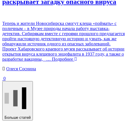
раскрывает загадку опасного вируса
Теперь и жители Новосибирска смогут клеща «поймать» с
поличным – в Музее природы начала работу выставка-
детектив. Сибирякам вместе с героями прошлого предлагается
пройти настоящую детективную историю и узнать, как же
обнаружили источник одного из опасных заболеваний.
Проект Хабаровского краевого музея рассказывает об истории
открытия вируса клещевого энцефалита в 1937 году, а также о
разработке вакцины,
… Подробнее
Олеся Соснина
0
Больше статей