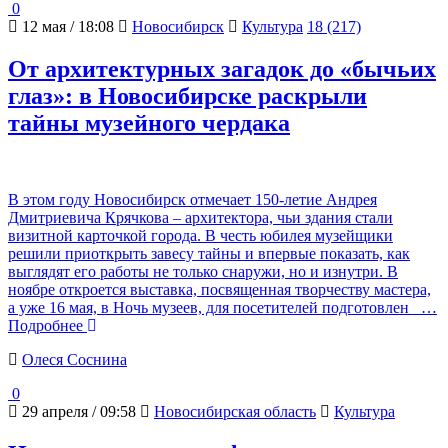
0
12 мая / 18:08
Новосибирск
Культура
18 (217)
От архитектурных загадок до «бычьих
глаз»: в Новосибирске раскрыли
тайны музейного чердака
В этом году Новосибирск отмечает 150-летие Андрея
Дмитриевича Крячкова – архитектора, чьи здания стали
визитной карточкой города. В честь юбилея музейщики
решили приоткрыть завесу тайны и впервые показать, как
выглядят его работы не только снаружи, но и изнутри. В
ноябре откроется выставка, посвященная творчеству мастера,
а уже 16 мая, в Ночь музеев, для посетителей подготовлен
…
Подробнее
Олеся Соснина
0
29 апреля / 09:58
Новосибирская область
Культура