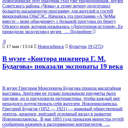
Новосибирске этот праздник стал уже традиционным. Музей
Советского района «Чемы» к этому вечеру подготовил
большую насыщенную программу для жителей и гостей
микрорайона ОбьГЭС. Началась эта программа «А ЧеМы
вместе – море объединяет» с большой прогулки по берегу
Обского моря, которая называлась «Допотопная история». Ее
проводили экскурсовод музея
… Подробнее
0
17 мая / 13:14
Новосибирск
Культура
19 (272)
В музее «Контора инженера Г. М.
Будагова» показали экспонаты 19 века
В музее Григория Моисеевича Будагова прошла масштабная
выставка. Зрителям не только показывали предметы быта
предков, но и предложили интерактивы, чтобы каждый мог
ненадолго почувствовать себя жителем Новониколаевска.
Григорий Будагов (1852 — 1921) — знаковый общественный
деятель, инженер, внёсший огромный вклад в развитие
Новониколаевска. В мае 1893 года приказом министра путей
сообщения назначен в распоряжение контрагентов
…