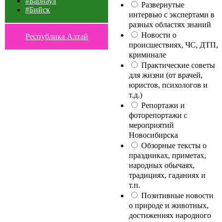
#Барнаул
Развернутые
#Бийск
интервью с экспертами в
разных областях знаний
Новости о
Республика Алтай
происшествиях, ЧС, ДТП,
криминале
Практические советы
для жизни (от врачей,
юристов, психологов и
т.д.)
Репортажи и
фоторепортажи с
мероприятий
Новосибирска
Обзорные тексты о
праздниках, приметах,
народных обычаях,
традициях, гаданиях и
т.п.
Позитивные новости
о природе и животных,
достижениях народного