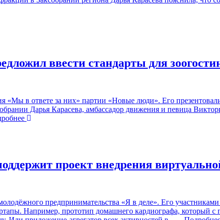
едложил ввести стандарты для зоогости
я «Мы в ответе за них» партии «Новые люди». Его презентова
брании Дарья Карасева, амбассадор движения и певица Виктори
робнее
оддержит проект внедрения виртуальной
олодёжного предпринимательства «Я в деле». Его участниками с
артапы. Например, прототип домашнего кардиографа, который с
ачу. Или приложение-агрегатор всех активностей в
… Подробне