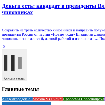
Деньги есть: кандидат в президенты В
чиновниках
Сократить на треть количество чиновников и направить получ
президенты России от партии «Новые люди» Владислав Даванко
чиновников занимается бумажной работой и излишним
… Под
0
Больше статей
Главные темы
Академгородок 2.0
Москва Vs Сибирь
Проблемы Новосибирска