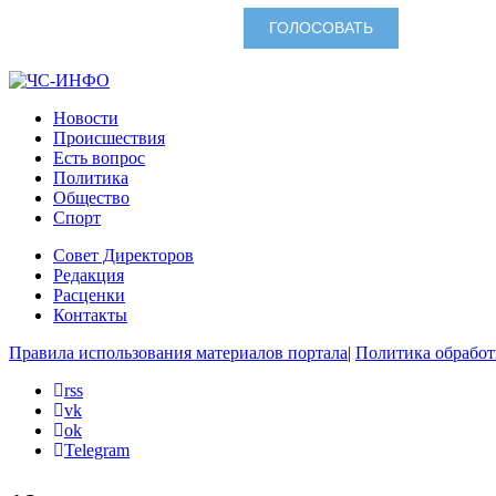
Новости
Происшествия
Есть вопрос
Политика
Общество
Спорт
Совет Директоров
Редакция
Расценки
Контакты
Правила использования материалов портала
|
Политика обработ
rss
vk
ok
Telegram