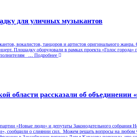
адку для уличных музыкантов
антов, вокалистов, танцоров и артистов оригинального жанра.
нцерт. Площадку оборудовали в рамках проекта «Голос города» 
сполнителям
… Подробнее
ой области рассказали об объединении 
партии «Новые люди» и депутаты Законодательного собрания Но
и», сообщили о слиянии сил. Можем решать вопросы на любом 
ракции в Заксобрании региона Дарья Карасева пояснила, что с