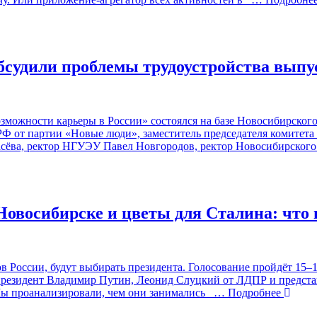
судили проблемы трудоустройства выпу
можности карьеры в России» состоялся на базе Новосибирского
Ф от партии «Новые люди», заместитель председателя комитета 
асёва, ректор НГУЭУ Павел Новгородов, ректор Новосибирског
овосибирске и цветы для Сталина: что
в России, будут выбирать президента. Голосование пройдёт 15–1
резидент Владимир Путин, Леонид Слуцкий от ЛДПР и предста
ы проанализировали, чем они занимались
… Подробнее