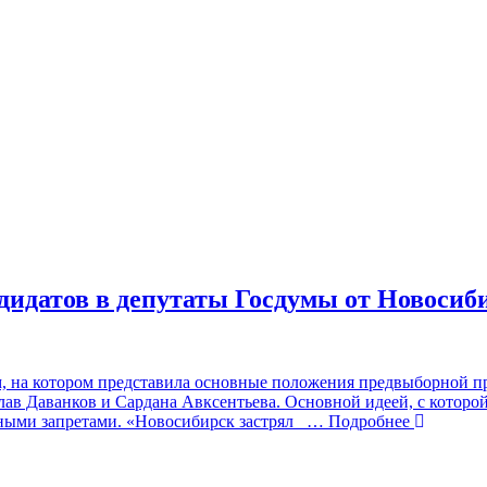
идатов в депутаты Госдумы от Новосиб
, на котором представила основные положения предвыборной п
слав Даванков и Сардана Авксентьева. Основной идеей, с котор
нными запретами. «Новосибирск застрял
… Подробнее