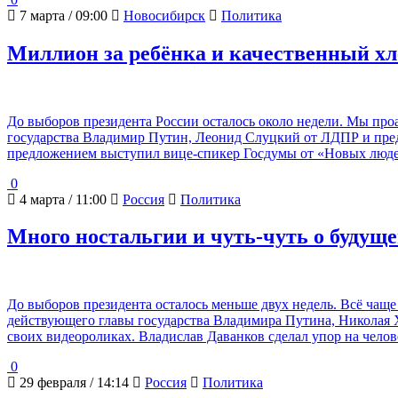
7 марта / 09:00
Новосибирск
Политика
Миллион за ребёнка и качественный хл
До выборов президента России осталось около недели. Мы пр
государства Владимир Путин, Леонид Слуцкий от ЛДПР и пре
предложением выступил вице-спикер Госдумы от «Новых люде
0
4 марта / 11:00
Россия
Политика
Много ностальгии и чуть-чуть о будущ
До выборов президента осталось меньше двух недель. Всё чащ
действующего главы государства Владимира Путина, Николая
своих видеороликах. Владислав Даванков сделал упор на чело
0
29 февраля / 14:14
Россия
Политика