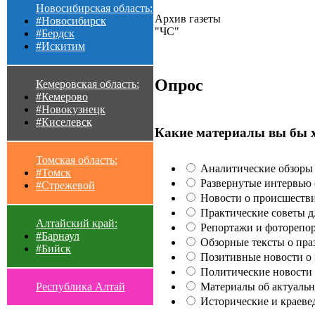
Новосибирская область:
Архив газеты
#Новосибирск
"ЧС"
#Бердск
#Искитим
Опрос
Кемеровская область:
#Кемерово
#Новокузнецк
#Киселевск
Какие материалы вы бы 
Томская область:
Аналитические обзоры 
#Томск
Развернутые интервью с
#Стрежевой
Новости о происшестви
Практические советы для
Алтайский край:
Репортажи и фоторепор
#Барнаул
Обзорные тексты о праз
#Бийск
Позитивные новости о п
Политические новости 
Материалы об актуальн
Республика Алтай
Исторические и краеве