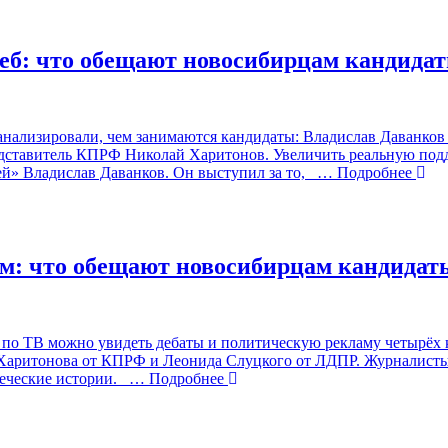
еб: что обещают новосибирцам кандида
оанализировали, чем занимаются кандидаты: Владислав Даванко
дставитель КПРФ Николай Харитонов. Увеличить реальную подд
й» Владислав Даванков. Он выступил за то,
… Подробнее
ем: что обещают новосибирцам кандидат
е по ТВ можно увидеть дебаты и политическую рекламу четырёх
 Харитонова от КПРФ и Леонида Слуцкого от ЛДПР. Журналисты
веческие истории.
… Подробнее