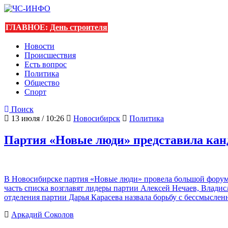
ГЛАВНОЕ:
День строителя
Новости
Происшествия
Есть вопрос
Политика
Общество
Спорт
Поиск
13 июля / 10:26
Новосибирск
Политика
Партия «Новые люди» представила канд
В Новосибирске партия «Новые люди» провела большой форум
часть списка возглавят лидеры партии Алексей Нечаев, Влади
отделения партии Дарья Карасева назвала борьбу с бессмысле
Аркадий Соколов