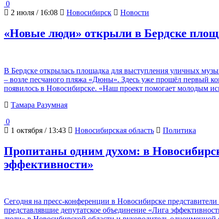
0
2 июля / 16:08
Новосибирск
Новости
«Новые люди» открыли в Бердске площ
В Бердске открылась площадка для выступления уличных музык
– возле песчаного пляжа «Дюны». Здесь уже прошёл первый ко
появилось в Новосибирске. «Наш проект помогает молодым и
Тамара Разумная
0
1 октября / 13:43
Новосибирская область
Политика
Пропитаны одним духом: в Новосибирск
эффективности»
Сегодня на пресс-конференции в Новосибирске представители 
представлявшие депутатское объединение «Лига эффективност
люди» в Новосибирской области и руководитель одноименной ф