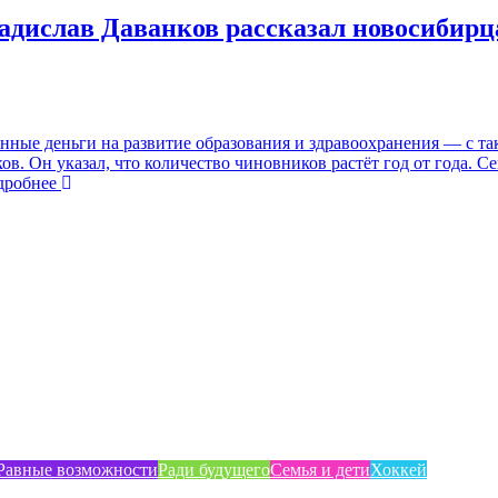
ладислав Даванков рассказал новосибирц
енные деньги на развитие образования и здравоохранения — с т
в. Он указал, что количество чиновников растёт год от года. С
робнее
Равные возможности
Ради будущего
Семья и дети
Хоккей