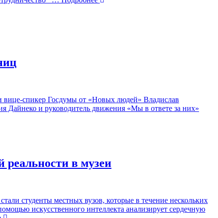
ниц
ли вице-спикер Госдумы от «Новых людей» Владислав
я Дайнеко и руководитель движения «Мы в ответе за них»
 реальности в музеи
тали студенты местных вузов, которые в течение нескольких
 помощью искусственного интеллекта анализирует сердечную
е