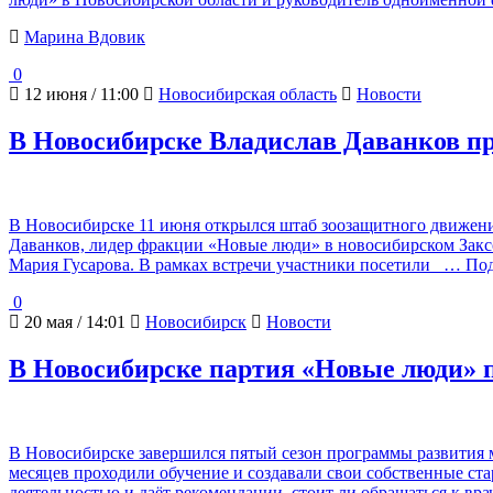
Марина Вдовик
0
12 июня / 11:00
Новосибирская область
Новости
В Новосибирске Владислав Даванков пр
В Новосибирске 11 июня открылся штаб зоозащитного движени
Даванков, лидер фракции «Новые люди» в новосибирском Заксо
Мария Гусарова. В рамках встречи участники посетили
… Под
0
20 мая / 14:01
Новосибирск
Новости
В Новосибирске партия «Новые люди» п
В Новосибирске завершился пятый сезон программы развития м
месяцев проходили обучение и создавали свои собственные ст
деятельностью и даёт рекомендации, стоит ли обращаться к вр