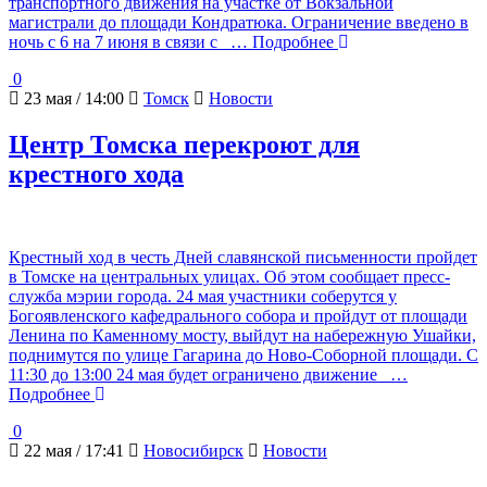
транспортного движения на участке от Вокзальной
магистрали до площади Кондратюка. Ограничение введено в
ночь с 6 на 7 июня в связи с
… Подробнее
0
23 мая / 14:00
Томск
Новости
Центр Томска перекроют для
крестного хода
Крестный ход в честь Дней славянской письменности пройдет
в Томске на центральных улицах. Об этом сообщает пресс-
служба мэрии города. 24 мая участники соберутся у
Богоявленского кафедрального собора и пройдут от площади
Ленина по Каменному мосту, выйдут на набережную Ушайки,
поднимутся по улице Гагарина до Ново-Соборной площади. С
11:30 до 13:00 24 мая будет ограничено движение
…
Подробнее
0
22 мая / 17:41
Новосибирск
Новости