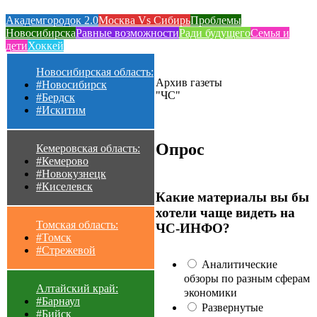
Академгородок 2.0
Москва Vs Сибирь
Проблемы
Новосибирска
Равные возможности
Ради будущего
Семья и
дети
Хоккей
Новосибирская область:
Архив газеты
#Новосибирск
"ЧС"
#Бердск
#Искитим
Опрос
Кемеровская область:
#Кемерово
#Новокузнецк
#Киселевск
Какие материалы вы бы
хотели чаще видеть на
Томская область:
ЧС-ИНФО?
#Томск
#Стрежевой
Аналитические
обзоры по разным сферам
Алтайский край:
экономики
#Барнаул
Развернутые
#Бийск