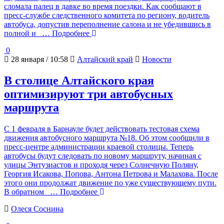
сломала палец в давке во время поездки. Как сообщают в
пресс-службе следственного комитета по региону, водитель
автобуса, допустив переполнение салона и не убедившись в
полной и
… Подробнее
0
28 января / 10:58
Алтайский край
Новости
В столице Алтайского края
оптимизируют три автобусных
маршрута
С 1 февраля в Барнауле будет действовать тестовая схема
движения автобусного маршрута №18. Об этом сообщили в
пресс-центре администрации краевой столицы. Теперь
автобусы будут следовать по новому маршруту, начиная с
улицы Энтузиастов и проходя через Солнечную Поляну,
Георгия Исакова, Попова, Антона Петрова и Малахова. После
этого они продолжат движение по уже существующему пути.
В обратном
… Подробнее
Олеся Соснина