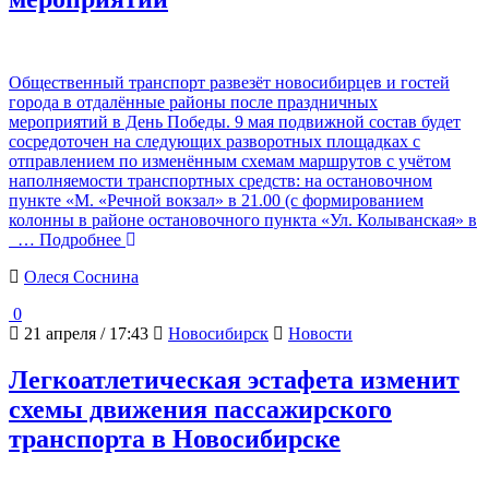
Общественный транспорт развезёт новосибирцев и гостей
города в отдалённые районы после праздничных
мероприятий в День Победы. 9 мая подвижной состав будет
сосредоточен на следующих разворотных площадках с
отправлением по изменённым схемам маршрутов с учётом
наполняемости транспортных средств: на остановочном
пункте «М. «Речной вокзал» в 21.00 (с формированием
колонны в районе остановочного пункта «Ул. Колыванская» в
… Подробнее
Олеся Соснина
0
21 апреля / 17:43
Новосибирск
Новости
Легкоатлетическая эстафета изменит
схемы движения пассажирского
транспорта в Новосибирске