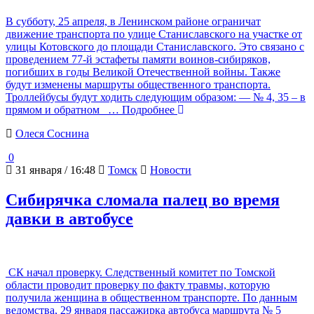
В субботу, 25 апреля, в Ленинском районе ограничат
движение транспорта по улице Станиславского на участке от
улицы Котовского до площади Станиславского. Это связано с
проведением 77-й эстафеты памяти воинов-сибиряков,
погибших в годы Великой Отечественной войны. Также
будут изменены маршруты общественного транспорта.
Троллейбусы будут ходить следующим образом: — № 4, 35 – в
прямом и обратном
… Подробнее
Олеся Соснина
0
31 января / 16:48
Томск
Новости
Сибирячка сломала палец во время
давки в автобусе
СК начал проверку. Следственный комитет по Томской
области проводит проверку по факту травмы, которую
получила женщина в общественном транспорте. По данным
ведомства, 29 января пассажирка автобуса маршрута № 5