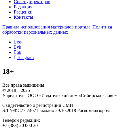
Совет Директоров
Редакция
Расценки
Контакты
Правила использования материалов портала
|
Политика
обработки персональных данных
rss
vk
ok
Telegram
18+
Все права защищены
© 2018 – 2025
Учредитель: ООО «Издательский дом «Сибирское слово»
Свидетельство о регистрации СМИ
ЭЛ №ФС77-74071 выдано 29.10.2018 Роскомнадзором
Телефон редакции:
+7 (383) 20 000 30