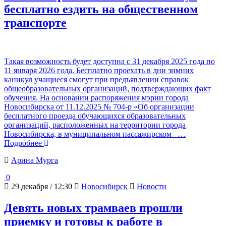
бесплатно ездить на общественном
транспорте
Такая возможность будет доступна с 31 декабря 2025 года по
11 января 2026 года. Бесплатно проехать в дни зимних
каникул учащиеся смогут при предъявлении справок
общеобразовательных организаций, подтверждающих факт
обучения. На основании распоряжения мэрии города
Новосибирска от 11.12.2025 № 704-р «Об организации
бесплатного проезда обучающихся образовательных
организаций, расположенных на территории города
Новосибирска, в муниципальном пассажирском
…
Подробнее
Арина Мурга
0
29 декабря / 12:30
Новосибирск
Новости
Девять новых трамваев прошли
приемку и готовы к работе в