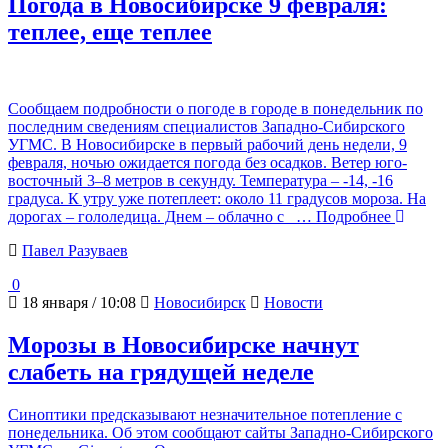
Погода в Новосибирске 9 февраля:
теплее, еще теплее
Сообщаем подробности о погоде в городе в понедельник по
последним сведениям специалистов Западно-Сибирского
УГМС. В Новосибирске в первый рабочий день недели, 9
февраля, ночью ожидается погода без осадков. Ветер юго-
восточный 3–8 метров в секунду. Температура – -14, -16
градуса. К утру уже потеплеет: около 11 градусов мороза. На
дорогах – гололедица. Днем – облачно с
… Подробнее
Павел Разуваев
0
18 января / 10:08
Новосибирск
Новости
Морозы в Новосибирске начнут
слабеть на грядущей неделе
Синоптики предсказывают незначительное потепление с
понедельника. Об этом сообщают сайты Западно-Сибирского