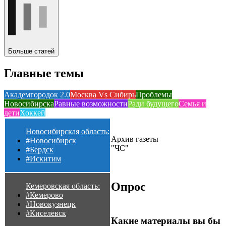
Больше статей
Главные темы
Академгородок 2.0
Москва Vs Сибирь
Проблемы
Новосибирска
Равные возможности
Ради будущего
Семья и
дети
Хоккей
Новосибирская область:
Архив газеты
#Новосибирск
"ЧС"
#Бердск
#Искитим
Опрос
Кемеровская область:
#Кемерово
#Новокузнецк
#Киселевск
Какие материалы вы бы