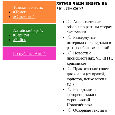
хотели чаще видеть на
Томская область:
ЧС-ИНФО?
#Томск
#Стрежевой
Аналитические
обзоры по разным сферам
Алтайский край:
экономики
#Барнаул
Развернутые
#Бийск
интервью с экспертами в
разных областях знаний
Новости о
Республика Алтай
происшествиях, ЧС, ДТП,
криминале
Практические советы
для жизни (от врачей,
юристов, психологов и
т.д.)
Репортажи и
фоторепортажи с
мероприятий
Новосибирска
Обзорные тексты о