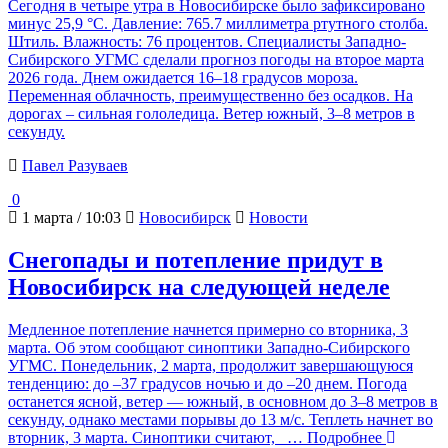
Сегодня в четыре утра в Новосибирске было зафиксировано
минус 25,9 °C. Давление: 765.7 миллиметра ртутного столба.
Штиль. Влажность: 76 процентов. Специалисты Западно-
Сибирского УГМС сделали прогноз погоды на второе марта
2026 года. Днем ожидается 16–18 градусов мороза.
Переменная облачность, преимущественно без осадков. На
дорогах – сильная гололедица. Ветер южный, 3–8 метров в
секунду.
Павел Разуваев
0
1 марта / 10:03
Новосибирск
Новости
Снегопады и потепление придут в
Новосибирск на следующей неделе
Медленное потепление начнется примерно со вторника, 3
марта. Об этом сообщают синоптики Западно-Сибирского
УГМС. Понедельник, 2 марта, продолжит завершающуюся
тенденцию: до –37 градусов ночью и до –20 днем. Погода
останется ясной, ветер — южный, в основном до 3–8 метров в
секунду, однако местами порывы до 13 м/с. Теплеть начнет во
вторник, 3 марта. Синоптики считают,
… Подробнее