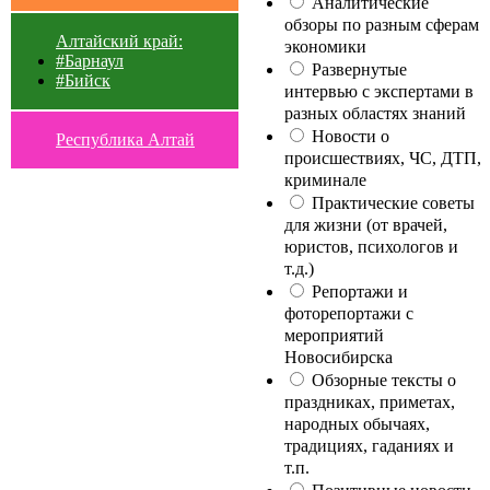
Аналитические
обзоры по разным сферам
Алтайский край:
экономики
#Барнаул
Развернутые
#Бийск
интервью с экспертами в
разных областях знаний
Новости о
Республика Алтай
происшествиях, ЧС, ДТП,
криминале
Практические советы
для жизни (от врачей,
юристов, психологов и
т.д.)
Репортажи и
фоторепортажи с
мероприятий
Новосибирска
Обзорные тексты о
праздниках, приметах,
народных обычаях,
традициях, гаданиях и
т.п.