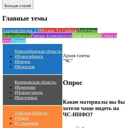
Больше статей
Главные темы
Академгородок 2.0
Москва Vs Сибирь
Проблемы
Новосибирска
Равные возможности
Ради будущего
Семья и
дети
Хоккей
Новосибирская область:
Архив газеты
#Новосибирск
"ЧС"
#Бердск
#Искитим
Опрос
Кемеровская область:
#Кемерово
#Новокузнецк
#Киселевск
Какие материалы вы бы
хотели чаще видеть на
Томская область:
ЧС-ИНФО?
#Томск
#Стрежевой