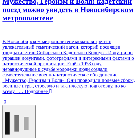
Мужество, Героизм и Воля: кадетский
поезд можно увидеть в Новосибирском
метрополитене
В Новосибирском метрополитене можно встретить
увлекательный тематический вагон, который посвящен
тридцатилетию Сибирского Кадетского Корпуса. Изнутри он
украшен лозунгами, фотографиями и интересными фактами о
патриотической организации. Ещё в 1958 году
неравнодушные к судьбе молодёжи люди создали
самостоятельное военно-патриотическое объединение
«Мужество, Героизм и Воля». Они проводили полевые сборы,
военные игры, строевую и тактическую подготовку, но ко
всему
… Подробнее
0