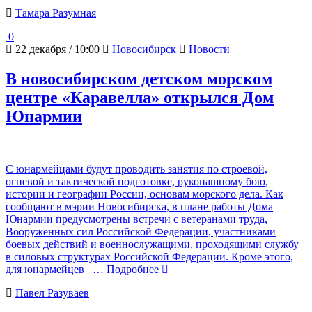
Тамара Разумная
0
22 декабря / 10:00
Новосибирск
Новости
В новосибирском детском морском
центре «Каравелла» открылся Дом
Юнармии
С юнармейцами будут проводить занятия по строевой,
огневой и тактической подготовке, рукопашному бою,
истории и географии России, основам морского дела. Как
сообщают в мэрии Новосибирска, в плане работы Дома
Юнармии предусмотрены встречи с ветеранами труда,
Вооруженных сил Российской Федерации, участниками
боевых действий и военнослужащими, проходящими службу
в силовых структурах Российской Федерации. Кроме этого,
для юнармейцев
… Подробнее
Павел Разуваев