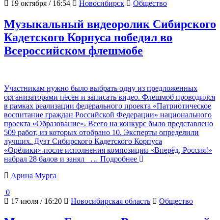
19 октября / 16:54
Новосибирск
Общество
Музыкальный видеоролик Сибирского
Кадетского Корпуса победил во
Всероссийском флешмобе
Участникам нужно было выбрать одну из предложенных
организаторами песен и записать видео. Флешмоб проводился
в рамках реализации федерального проекта «Патриотическое
воспитание граждан Российской Федерации» национального
проекта «Образование». Всего на конкурс было представлено
509 работ, из которых отобрано 10. Эксперты определили
лучших. Дуэт Сибирского Кадетского Корпуса
«Орёлики» после исполнения композиции «Вперёд, Россия!»
набрал 28 балов и занял
… Подробнее
Арина Мурга
0
17 июля / 16:20
Новосибирская область
Общество