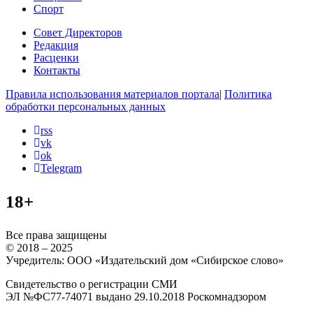
Спорт
Совет Директоров
Редакция
Расценки
Контакты
Правила использования материалов портала
|
Политика
обработки персональных данных
rss
vk
ok
Telegram
18+
Все права защищены
© 2018 – 2025
Учредитель: ООО «Издательский дом «Сибирское слово»
Свидетельство о регистрации СМИ
ЭЛ №ФС77-74071 выдано 29.10.2018 Роскомнадзором