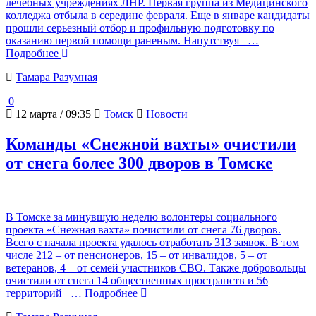
лечебных учреждениях ЛНР. Первая группа из Медицинского
колледжа отбыла в середине февраля. Еще в январе кандидаты
прошли серьезный отбор и профильную подготовку по
оказанию первой помощи раненым. Напутствуя
…
Подробнее
Тамара Разумная
0
12 марта / 09:35
Томск
Новости
Команды «Снежной вахты» очистили
от снега более 300 дворов в Томске
В Томске за минувшую неделю волонтеры социального
проекта «Снежная вахта» почистили от снега 76 дворов.
Всего с начала проекта удалось отработать 313 заявок. В том
числе 212 – от пенсионеров, 15 – от инвалидов, 5 – от
ветеранов, 4 – от семей участников СВО. Также добровольцы
очистили от снега 14 общественных пространств и 56
территорий
… Подробнее