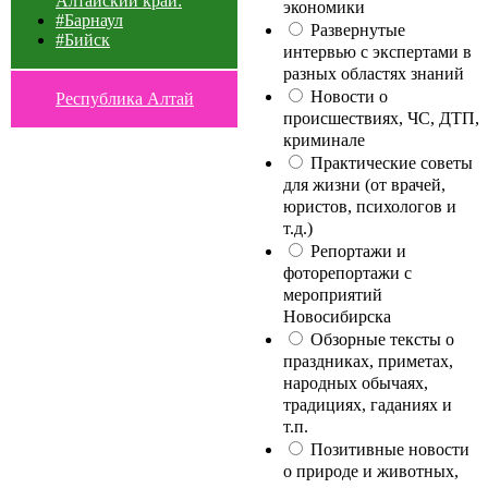
Алтайский край:
экономики
#Барнаул
Развернутые
#Бийск
интервью с экспертами в
разных областях знаний
Новости о
Республика Алтай
происшествиях, ЧС, ДТП,
криминале
Практические советы
для жизни (от врачей,
юристов, психологов и
т.д.)
Репортажи и
фоторепортажи с
мероприятий
Новосибирска
Обзорные тексты о
праздниках, приметах,
народных обычаях,
традициях, гаданиях и
т.п.
Позитивные новости
о природе и животных,