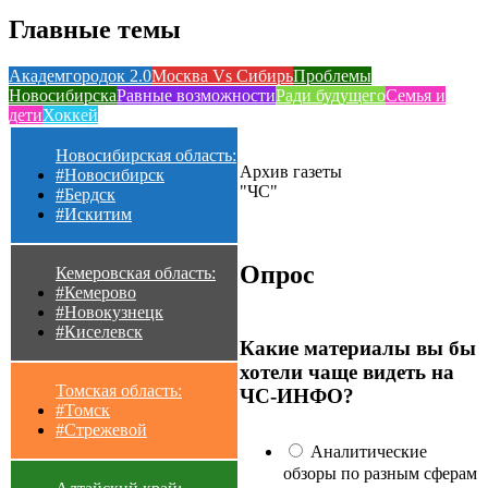
Главные темы
Академгородок 2.0
Москва Vs Сибирь
Проблемы
Новосибирска
Равные возможности
Ради будущего
Семья и
дети
Хоккей
Новосибирская область:
Архив газеты
#Новосибирск
"ЧС"
#Бердск
#Искитим
Опрос
Кемеровская область:
#Кемерово
#Новокузнецк
#Киселевск
Какие материалы вы бы
хотели чаще видеть на
Томская область:
ЧС-ИНФО?
#Томск
#Стрежевой
Аналитические
обзоры по разным сферам