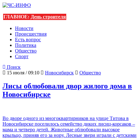
ГЛАВНОЕ:
День строителя
Новости
Происшествия
Есть вопрос
Политика
Общество
Спорт
Поиск
15 июля / 09:10
Новосибирск
Общество
Лисы облюбовали двор жилого дома в
Новосибирске
Во дворе одного из многоквартирников на улице Титова в
Новосибирске поселилось семейство диких лисиц-корсаков –
мама и четверо детей. Животные облюбовали высокое
крыльцо, приняв его за нору. Лесные звери играли с детскими