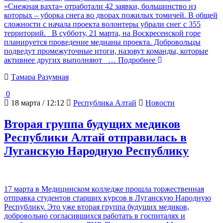
«Снежная вахта» отработали 42 заявки, большинство из
которых – уборка снега во дворах пожилых томичей. В общей
сложности с начала проекта волонтеры убрали снег с 355
территорий. В субботу, 21 марта, на Воскресенской горе
планируется проведение медианы проекта. Добровольцы
подведут промежуточные итоги, назовут команды, которые
активнее других выполняют
… Подробнее
Тамара Разумная
0
18 марта / 12:12
Республика Алтай
Новости
Вторая группа будущих медиков
Республики Алтай отправилась в
Луганскую Народную Республику
17 марта в Медицинском колледже прошла торжественная
отправка студентов старших курсов в Луганскую Народную
Республику. Это уже вторая группа будущих медиков,
добровольно согласившихся работать в госпиталях и