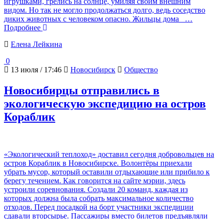
игрушками, грелись на солнце, умиляя своим внешним
видом. Но так не могло продолжаться долго, ведь соседство
диких животных с человеком опасно. Жильцы дома
…
Подробнее
Елена Лейкина
0
13 июля / 17:46
Новосибирск
Общество
Новосибирцы отправились в
экологическую экспедицию на остров
Кораблик
«Экологический теплоход» доставил сегодня добровольцев на
остров Кораблик в Новосибирске. Волонтёры приехали
убрать мусор, который оставили отдыхающие или прибило к
берегу течением. Как говорится на сайте мэрии, здесь
устроили соревнования. Создали 20 команд, каждая из
которых должна была собрать максимальное количество
отходов. Перед посадкой на борт участники экспедиции
сдавали вторсырье. Пассажиры вместо билетов предъявляли