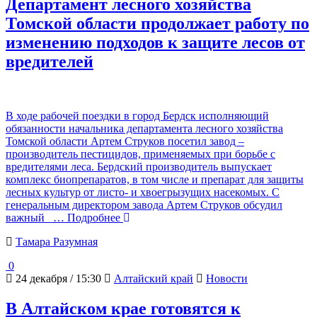
Департамент лесного хозяйства
Томской области продолжает работу по
изменению подходов к защите лесов от
вредителей
В ходе рабочей поездки в город Бердск исполняющий
обязанности начальника департамента лесного хозяйства
Томской области Артем Струков посетил завод –
производитель пестицидов, применяемых при борьбе с
вредителями леса. Бердский производитель выпускает
комплекс биопрепаратов, в том числе и препарат для защиты
лесных культур от листо- и хвоегрызущих насекомых. С
генеральным директором завода Артем Струков обсудил
важный
… Подробнее
Тамара Разумная
0
24 декабря / 15:30
Алтайский край
Новости
В Алтайском крае готовятся к