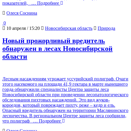
показателей,
… Подробнее
Олеся Соснина
0
10 апреля / 15:20
Новосибирская область
Природа
Новый прожорливый вредитель
обнаружен в лесах Новосибирской
области
Лесным насаждениям угрожает уссурийский полиграф. Очаги
этого насекомого на площади 41,9 гектара в марте нынешнего
горда обнаружили специалисты Центра защиты леса
Новосибирской области при проведении лесопатологического
обследования пихтовых насаждений. Это вид жуков-
короедов, который повреждает пихту, реже – кедр и ель.
Опасный вредитель обнаружен на территории Маслянинского
лесничества. В региональном Центре защиты леса сообщили,
что полиграф
… Подробнее
Олеся Соснина