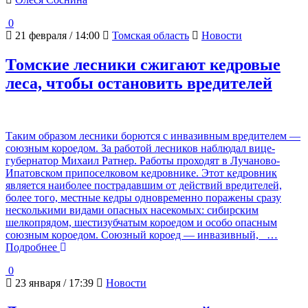
0
21 февраля / 14:00
Томская область
Новости
Томские лесники сжигают кедровые
леса, чтобы остановить вредителей
Таким образом лесники борются с инвазивным вредителем —
союзным короедом. За работой лесников наблюдал вице-
губернатор Михаил Ратнер. Работы проходят в Лучаново-
Ипатовском припоселковом кедровнике. Этот кедровник
является наиболее пострадавшим от действий вредителей,
более того, местные кедры одновременно поражены сразу
несколькими видами опасных насекомых: сибирским
шелкопрядом, шестизубчатым короедом и особо опасным
союзным короедом. Союзный короед — инвазивный,
…
Подробнее
0
23 января / 17:39
Новости