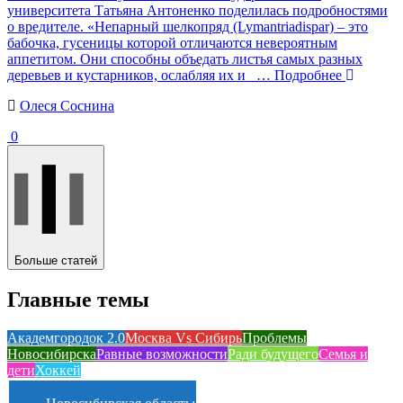
университета Татьяна Антоненко поделилась подробностями
о вредителе. «Непарный шелкопряд (Lymantriadispar) – это
бабочка, гусеницы которой отличаются невероятным
аппетитом. Они способны объедать листья самых разных
деревьев и кустарников, ослабляя их и
… Подробнее
Олеся Соснина
0
Больше статей
Главные темы
Академгородок 2.0
Москва Vs Сибирь
Проблемы
Новосибирска
Равные возможности
Ради будущего
Семья и
дети
Хоккей