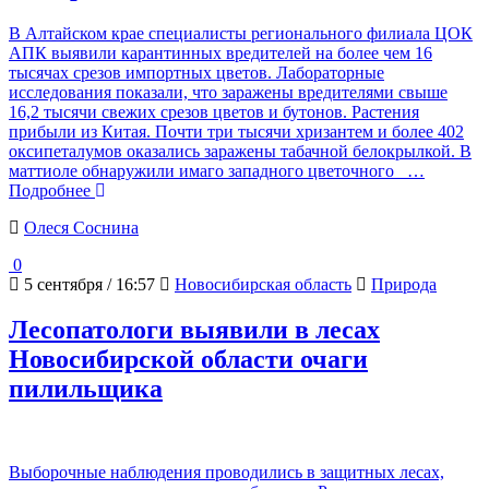
В Алтайском крае специалисты регионального филиала ЦОК
АПК выявили карантинных вредителей на более чем 16
тысячах срезов импортных цветов. Лабораторные
исследования показали, что заражены вредителями свыше
16,2 тысячи свежих срезов цветов и бутонов. Растения
прибыли из Китая. Почти три тысячи хризантем и более 402
оксипеталумов оказались заражены табачной белокрылкой. В
маттиоле обнаружили имаго западного цветочного
…
Подробнее
Олеся Соснина
0
5 сентября / 16:57
Новосибирская область
Природа
Лесопатологи выявили в лесах
Новосибирской области очаги
пилильщика
Выборочные наблюдения проводились в защитных лесах,