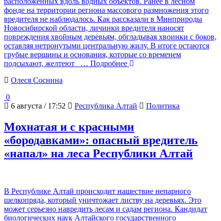
расположенных вдоль водных объектов. Ранее в лесном
фонде на территории региона массового размножения этого
вредителя не наблюдалось. Как рассказали в Минприроды
Новосибирской области, личинки вредителя наносят
повреждения хвойным деревьям, обгладывая хвоинки с боков,
оставляя нетронутыми центральную жилу. В итоге остаются
грубые вершины и основания, которые со временем
подсыхают, желтеют
… Подробнее
Олеся Соснина
0
6 августа / 17:52
Республика Алтай
Политика
Мохнатая и с красными
«бородавками»: опасный вредитель
«напал» на леса Республики Алтай
В Республике Алтай происходит нашествие непарного
шелкопряда, который уничтожает листву на деревьях. Это
может серьезно навредить лесам и садам региона. Кандидат
биологических наук Алтайского государственного