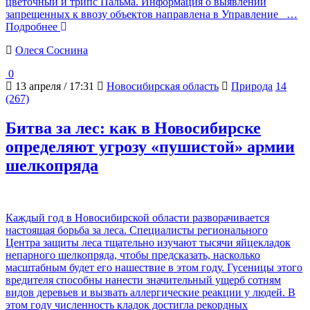
цветочный и трипс Пальма. Информация о выявлении
запрещенных к ввозу объектов направлена в Управление
…
Подробнее
Олеся Соснина
0
13 апреля / 17:31
Новосибирская область
Природа
14
(267)
Битва за лес: как в Новосибирске
определяют угрозу «пушистой» армии
шелкопряда
Каждый год в Новосибирской области разворачивается
настоящая борьба за леса. Специалисты регионального
Центра защиты леса тщательно изучают тысячи яйцекладок
непарного шелкопряда, чтобы предсказать, насколько
масштабным будет его нашествие в этом году. Гусеницы этого
вредителя способны нанести значительный ущерб сотням
видов деревьев и вызвать аллергические реакции у людей. В
этом году численность кладок достигла рекордных