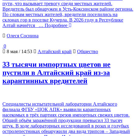
пути, что вызывает тревогу среди местных жителей.
Вредитель был обнаружен в Усть-Коксинском районе региона.
По словам местных жителей, вредители поселились на
склонах гор в поселке Кучерла. В 2026 году в Республике
Алтай начнётся
… Подробнее
Олеся Соснина
0
8 мая / 14:53
Алтайский край
Общество
33 тысячи импортных цветов не
пустили в Алтайский край из-за
карантинных вредителей
Специалисты испытательной лаборатории Алтайского
филиала ФГБУ «ЦОК АПК» выявили карантинных
насекомых в трёх партиях срезов импортных свежих цветов.
Общий объём заражённой продукции превысил 33 тысяч
штук. В ходе лабораторных исследований в розах и голубых
остролепестниках обнаружили два вида трипсов – Западный