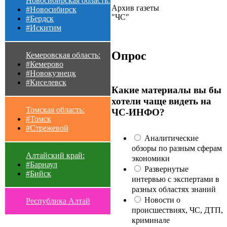
Новосибирская область:
Архив газеты
#Новосибирск
"ЧС"
#Бердск
#Искитим
Опрос
Кемеровская область:
#Кемерово
#Новокузнецк
#Киселевск
Какие материалы вы бы
хотели чаще видеть на
Томская область:
ЧС-ИНФО?
#Томск
#Стрежевой
Аналитические
обзоры по разным сферам
Алтайский край:
экономики
#Барнаул
Развернутые
#Бийск
интервью с экспертами в
разных областях знаний
Новости о
Республика Алтай
происшествиях, ЧС, ДТП,
криминале