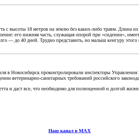
 с высоты 18 метров на землю без каких-либо травм. Длина их т
роение: его нижняя часть, служащая опорой при «сидении», име
лго — до 40 дней. Трудно представить, но малыш кенгуру этого
вля в Новосибирск проконтролировали инспекторы Управления Р
ении ветеринарно-санитарных требований российского законодат
та и даст все, что необходимо для полноценной и долгой жизни
Наш канал в МАХ