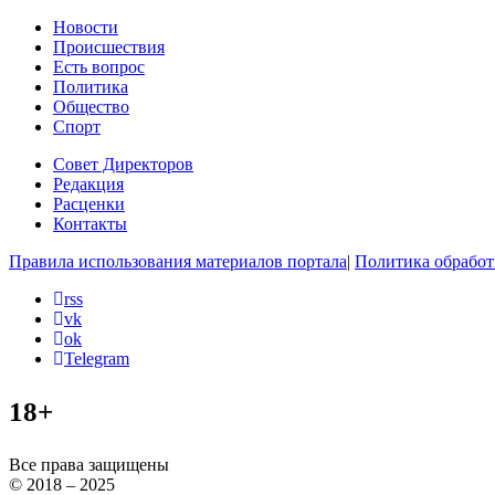
Новости
Происшествия
Есть вопрос
Политика
Общество
Спорт
Совет Директоров
Редакция
Расценки
Контакты
Правила использования материалов портала
|
Политика обработ
rss
vk
ok
Telegram
18+
Все права защищены
© 2018 – 2025