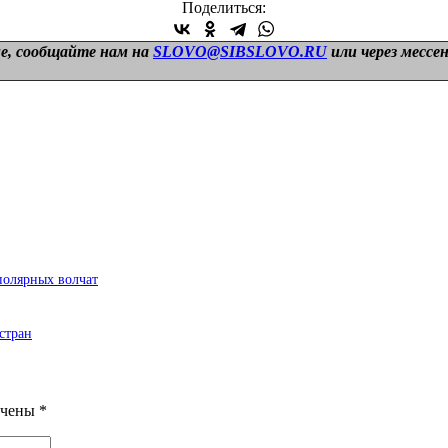
Поделиться:
е, сообщайте нам на
SLOVO@SIBSLOVO.RU
или через мессе
полярных волчат
стран
ечены
*