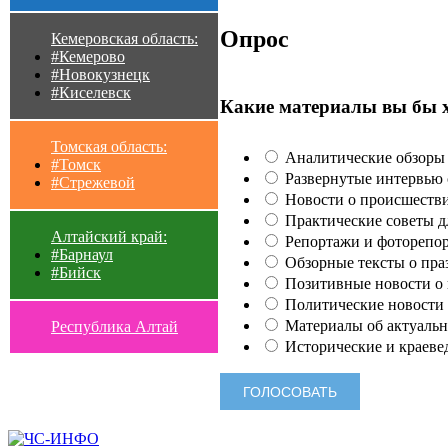
Опрос
Кемеровская область:
#Кемерово
#Новокузнецк
#Киселевск
Какие материалы вы бы 
Томская область:
Аналитические обзоры 
#Томск
Развернутые интервью с
#Стрежевой
Новости о происшестви
Практические советы для
Алтайский край:
Репортажи и фоторепор
#Барнаул
Обзорные тексты о праз
#Бийск
Позитивные новости о п
Политические новости 
Материалы об актуальн
Республика Алтай
Исторические и краеве