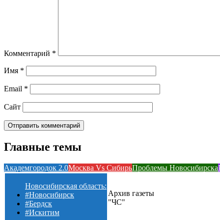
Комментарий
*
Имя
*
Email
*
Сайт
Главные темы
Академгородок 2.0
Москва Vs Сибирь
Проблемы Новосибирска
Новосибирская область:
Архив газеты
#Новосибирск
"ЧС"
#Бердск
#Искитим