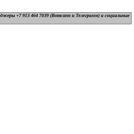
нджеры +7 913 464 7039 (Вотсапп и Телеграмм) и
социальные