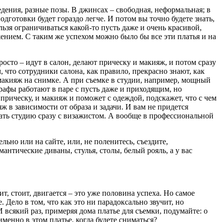
едения, разные позы. В джинсах – свободная, неформальная; в
одготовки будет гораздо легче. И потом вы точно будете знать,
льзя ограничиваться какой-то пусть даже и очень красивой,
жением. С таким же успехом можно было бы все эти платья и на
осто – идут в салон, делают прическу и макияж, и потом сразу
м, что сотрудники салона, как правило, прекрасно знают, как
макияж на снимке. А при съемке в студии, например, мощный
афы работают в паре с пусть даже и приходящим, но
 прическу, и макияж и поможет с одеждой, подскажет, что с чем
ж в зависимости от образа и задачи. И вам не придется
скать студию сразу с визажистом. А вообще в профессиональной
ьно или на сайте, или, не поленитесь, съездите,
антические диваны, стулья, столы, белый рояль, а у вас
т, стоит, двигается – это уже половина успеха. Но самое
 Дело в том, что как это ни парадоксально звучит, но
 всякий раз, примеряя дома платье для съемки, подумайте: о
 именно в этом платье, когда будете сниматься?