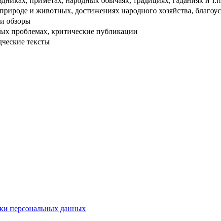
дниках, приметах, народных обычаях, традициях, гаданиях и т.п
рироде и животных, достижениях народного хозяйства, благоуст
и обзоры
ых проблемах, критические публикации
дческие тексты
ки персональных данных