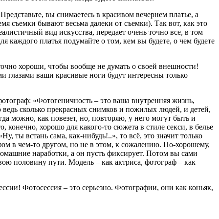
Представьте, вы снимаетесь в красивом вечернем платье, а
емя съемки бывают весьма далеки от съемки). Так вот, как это
еалистичный вид искусства, передает очень точно все, в том
я каждого платья подумайте о том, кем вы будете, о чем будете
аточно хороши, чтобы вообще не думать о своей внешности!
ыми глазами ваши красивые ноги будут интересны только
 фотограф: «Фотогеничность – это ваша внутренняя жизнь,
о ведь сколько прекрасных снимков и пожилых людей, и детей,
а можно, как повезет, но, повторяю, у него могут быть и
, конечно, хорошо для какого-то сюжета в стиле секси, в белье
у, ты встань сама, как-нибудь!..», то всё, это значит только
м в чем-то другом, но не в этом, к сожалению. По-хорошему,
 домашние наработки, а он пусть фиксирует. Потом вы сами
ою половину пути. Модель – как актриса, фотограф – как
ессии! Фотосессия – это серьезно. Фотографии, они как коньяк,