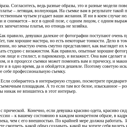
браза. Согласитесь, ведь разные образы, это и разные модели пов
латье – летящая, волнующая. На съемке вам в результате такой п
стественным чутьем угадает ваши желания. И ни в коем случае не
и и снимается – все в одной позе, с одним лицом, с одним выра
их запечатлены платья, но отнюдь не хозяйка.
Как правило, девушки далекие от фотографии поступают очень пр
Нет, там хорошие мастера, но есть некоторые тонкости. Дело в то
ии, но зачастую очень смутно представляют, как выглядит их 
ать студию с визажистом. Как правило, опытные хорошие фотогр
ом лице и стилист, и парикмахер, и визажист. Она вам сделает и
ом, и в процессе съемки может поменять вам и прическу, и макия
есте и в одно время, да и обойдется дешевле. Поэтому советую и
те себе профессиональную съемку.
 Если собираетесь в интерьерную студию, посмотрите предварител
съемочным площадкам. А то если там все белое, изысканное – ром
ы никак не впишитесь в этот интерьер.
 с прической. Конечно, если девушка красиво одета, красиво сиди
ессии – к вашему состоянию в каждом конкретном образе, в кадре.
ека, чем с его внешностью. По крайней мере должна работать. И
ете смотреть, какой образ создавать, какой вы хотите себя видеть