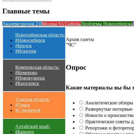
Главные темы
Академгородок 2.0
Москва Vs Сибирь
Проблемы Новосибирска
Новосибирская область:
Архив газеты
#Новосибирск
"ЧС"
#Бердск
#Искитим
Опрос
Кемеровская область:
#Кемерово
#Новокузнецк
#Киселевск
Какие материалы вы бы 
Томская область:
Аналитические обзоры 
#Томск
Развернутые интервью с
#Стрежевой
Новости о происшестви
Практические советы для
Алтайский край:
Репортажи и фоторепор
#Барнаул