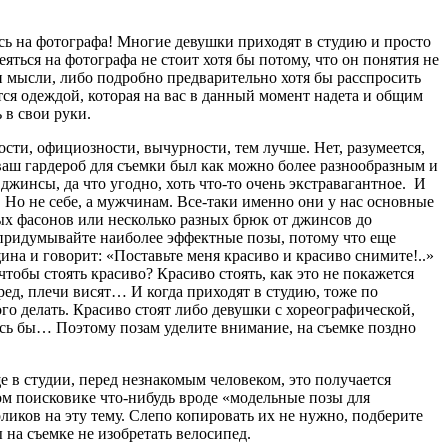
тесь на фотографа! Многие девушки приходят в студию и просто
еяться на фотографа не стоит хотя бы потому, что он понятия не
ши мысли, либо подробно предварительно хотя бы расспросить
тся одеждой, которая на вас в данный момент надета и общим
 в свои руки.
ости, официозности, вычурности, тем лучше. Нет, разумеется,
ы ваш гардероб для съемки был как можно более разнообразным и
 джинсы, да что угодно, хоть что-то очень экстравагантное. И
. Но не себе, а мужчинам. Все-таки именно они у нас основные
ых фасонов или несколько разных брюк от джинсов до
попридумывайте наиболее эффектные позы, потому что еще
ина и говорит: «Поставьте меня красиво и красиво снимите!..»
тобы стоять красиво? Красиво стоять, как это не покажется
ред, плечи висят… И когда приходят в студию, тоже по
ого делать. Красиво стоят либо девушки с хореографической,
лось бы… Поэтому позам уделите внимание, на съемке поздно
еще в студии, перед незнакомым человеком, это получается
ом поисковике что-нибудь вроде «модельные позы для
ликов на эту тему. Слепо копировать их не нужно, подберите
 на съемке не изобретать велосипед.