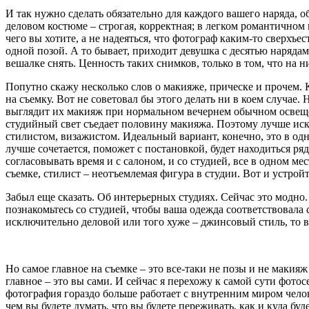
И так нужно сделать обязательно для каждого вашего наряда, о
деловом костюме – строгая, корректная; в легком романтичном п
чего вы хотите, а не надеяться, что фотограф каким-то сверхъе
одной позой. А то бывает, приходит девушка с десятью нарядам
вешалке снять. Ценность таких снимков, только в том, что на н
Попутно скажу несколько слов о макияже, прическе и прочем. 
на съемку. Вот не советовал бы этого делать ни в коем случае. 
выглядит их макияж при нормальном вечернем обычном освещен
студийный свет съедает половину макияжа. Поэтому лучше иск
стилистом, визажистом. Идеальный вариант, конечно, это в одн
лучше сочетается, поможет с постановкой, будет находиться ряд
согласовывать время и с салоном, и со студией, все в одном м
съемке, стилист – неотъемлемая фигура в студии. Вот и устрой
Забыл еще сказать. Об интерьерных студиях. Сейчас это модно.
познакомьтесь со студией, чтобы ваша одежда соответствовала 
исключительно деловой или того хуже – джинсовый стиль, то в
Но самое главное на съемке – это все-таки не позы и не макияж
главное – это вы сами. И сейчас я перехожу к самой сути фотос
фотография гораздо больше работает с внутренним миром челов
чем вы будете думать, что вы будете переживать, как и куда буд