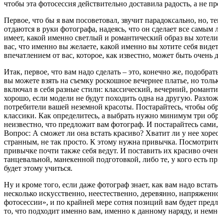
чтобы эта фотосессия действительно доставила радость, а не 
Первое, что бы я вам посоветовал, звучит парадоксально, но, 
отдаются в руки фотографа, надеясь, что он сделает все самым л
имеет, какой именно светлый и романтический образ вы хотели
вас, что именно вы желаете, какой именно вы хотите себя виде
впечатлением от вас, которое, как известно, может быть очен
Итак, первое, что вам надо сделать – это, конечно же, подобр
вы можете взять на съемку роскошное вечернее платье, но толь
включал в себя разные стили: классический, вечерний, романти
хорошо, если модели не будут походить одна на другую. Разлож
потребители вашей неземной красоты. Постарайтесь, чтобы обр
классики. Как определитесь, а выбрать нужно минимум три обр
неизвестно, что предложит вам фотограф. И постарайтесь сами,
Вопрос: А сможет ли она встать красиво? Хватит ли у нее хоре
странным, не так просто. К этому нужна привычка. Посмотрите,
привычке почти также себя ведут. И поставить их красиво очен
танцевальной, манекенной подготовкой, либо те, у кого есть п
будет этому учиться.
Ну и кроме того, если даже фотограф знает, как вам надо встат
несколько искусственно, неестественно, деревянно, напряженн
фотосессии», и по крайней мере сотня позиций вам будет пред
то, что подходит именно вам, именно к данному наряду, и немн