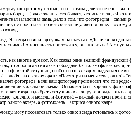
аждому конкретному платью, но на самом деле это очень важно. 
о варить борщ… (такое очень часто бывает, что мысли людей во вр
легантная загадочная дама. Дело в том, что фотография – самый р
ечно, не прочитают, но вот состояние уловят вполне. Поэтому дл
о взгляд.
гляд. Я всегда говорил девушкам на съемках: «Девочки, вы дост
удет и снимок! А внешность приложится, она вторична! А с пуст
ность, как многие думают. Как сказал один великий французский
е так, то хорошими снимками обладали бы только фотомодели, н
рафа в этой ситуации, особенно со взглядом, надеяться не всегд
афы любят на съемках орать: «Посмотри на меня сексуально!» Это
 насчет фотографа. Если ваш фотограф произносит что-то вроде: «Н
становочной модельной съемке. Он может быть хорошим фотографо
 им, и вот тогда надо брать ситуацию в свои руки и выдавать все
але, конечно, и модель, и фотограф – каждый должен пройти св
атр одного актера, а фотомодель – актриса одного кадра.
овку, могу посоветовать только одно: всегда готовьтесь к фотос