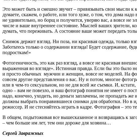
Это может быть и смешно звучит – привязывать свои мысли к к
думаете, скажем, о работе, или того хуже, о том, что дома над
не удивительно, но борщ и получится, уверяю вас, а вовсе не э
числе и ваше внутреннее состояние. Мыслей ваших зрители, кон
думать, что переживать. А состояние ваше может передать тольк
Снимок держит взгляд. Ни поза, ни красивая одежда, только вз
Заботьтесь только о содержании взгляда! Будет содержание, б
подросткам!»
Фотогеничность, это как раз взгляд, а вовсе не красивая внеш
выраженная во взгляде». Истинная правда. Если бы это было н
и просто обычных мужчин и женщин, вовсе не моделей. На фотог
совсем другие представления о вас. Ну и потом, многие фотогр
или в чем-то сексуальном, но не для всей же съемки. И, кстати,
одно – вам не повезло, и ваш фотограф понятия не имеет о по
надо, конечно, уходить, но деньги заплачены, не пропадать же
должны выбрать понравившиеся снимки для обработки. Но в иде
режиссер. И не стесняйтесь играть в кадре. Фотография – это те
В общем, подытоживая все вышесказанное и возвращаясь к загол
– чем больше им лет, тем они дороже для хозяина…
Сергей Завражных