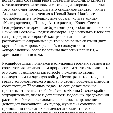
воздействия созвездия Рыб в созвездие Водолея. В качестве
методологической основы и своего рода «дорожной карты»
того, как будет происходить это священное действо – книга
Апокалипсиса, включенная в Новый Завет. Наиболее
употребляемые в публицистике образы: «Битва конца»,
«Конец времен», «Приход Антихриста», «Конец Света» …
Географический ареал, где будет эпицентр событий – Большой
Ближний Восток – Средиземноморье. Где несколько тысяч лет
назад зародилась европейская цивилизация и где
расположены сакральные центры и основные святыни двух
крупнейших мировых религий, в совокупности
«окормляющих» более половины населения планеты, –
христианства и ислама.
Расшифровщики признаков наступления грозных времен и их
соответствия религиозным пророчествам часто отмечают, что
это будет грандиозная катастрофа, похожая по своим
последствиям на ядерную войну. Несмотря на то, что один
градус астрономического цикла по своей продолжительности
соответствует 72 земным годам, то есть делать точные
прогнозы относительно библейского «Конца Света» крайне
затруднительно, число и детальность подобных предсказаний
растет. Наиболее последовательно в этом направлении
действуют каббалисты. Их рупор, журнал «Economist» на
протяжении последних лет делает апокалиптические