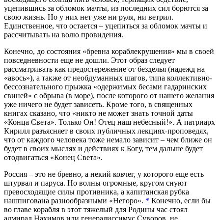
уцепившись за обломок мачты, из последних сил борются за
свою жизнь. Но у них нет уже ни руля, ни ветрил.
Единственное, что остается – уцепиться за обломок мачты и
рассчитывать на волю провидения.
Конечно, до состояния «бревна кораблекрушения» мы в своей
повседневности еще не дошли. Этот образ следует
рассматривать как предостережение от безделья (надежд на
«авось»), а также от необдуманных шагов, типа коллективно-
бессознательного прыжка «одержимых бесами гадаринских
свиней» с обрыва (в море), после которого от нашего желания
уже ничего не будет зависеть. Кроме того, в священных
книгах сказано, что «никто не может знать точной даты
«Конца Света». Только Он! Отец наш небесный!». А патриарх
Кирилл разъясняет в своих публичных лекциях-проповедях,
что от каждого человека тоже немало зависит – чем ближе он
будет в своих мыслях и действиях к Богу, тем дальше будет
отодвигаться «Конец Света».
Россия – это не бревно, а некий ковчег, у которого еще есть
штурвал и паруса. Но волны огромные, кругом снуют
превосходящие силы противника, а капитанская рубка
нашпигована разнообразными «Негоро».
*
Конечно, если бы
во главе корабля в этот тяжелый для Родины час стоял
адмирал Нахимов или генералиссимус Суворов, не