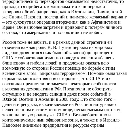
террористических переворотов оказывается недостаточно, то
приходится прибегать к «дипломатии канонерок» и
«ковровых бомбардировок», как в Югославии, Ливии, в той
же Сирии. Наконец, последний и наименее желаемый вариант
– это сухопутная операция вторжения, как в Афганистане и
Ираке. Он наиболее затратен и приводит к потерям личного
состава, что американцы и их союзники не любят.
Россия тоже не забыта, и в рамках данной стратегии ей
отведена важная роль. В. В. Путин первым из мировых
лидеров дозвонился (как было объявлено) до президента
США с соболезнованиями по поводу крушения «башен-
близнецов» и гибели людей и предложил оказать всю
возможную со стороны России помощь по борьбе с этим
вселенским злом – мировым терроризмом. Помощь была такая
огромная, многолетняя и всесторонняя, что США и их
союзники предпочли не замечать некоторые особенности
вызревания демократии в РФ. Предпочли не обострять
ситуацию и не вводить санкции даже после событий в
Южной Осетии и Абхазии в 2008 году. Это стоило того –
деньги и ресурсы, выкачиваемые из России в натурально-
вещественном и стоимостном виде, нескончаемым потоком
текли на новую родину – в США и Великобританию и
контролируемые ими офшорные зоны, а также и в Израиль.
Наиболее значимые предприятия и ресурсы страны