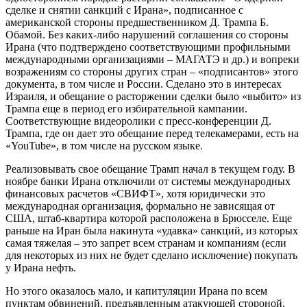
сделке и снятии санкций с Ирана», подписанное с
американской стороны предшественником Д. Трампа Б.
Обамой. Без каких-либо нарушений соглашения со стороны
Ирана (что подтверждено соответствующими профильными
международными организациями – МАГАТЭ и др.) и вопреки
возражениям со стороны других стран – «подписантов» этого
документа, в том числе и России. Сделано это в интересах
Израиля, и обещание о расторжении сделки было «выбито» из
Трампа еще в период его избирательной кампании.
Соответствующие видеоролики с пресс-конференции Д.
Трампа, где он дает это обещание перед телекамерами, есть на
«YouTube», в том числе на русском языке.
Реализовывать свое обещание Трамп начал в текущем году. В
ноябре банки Ирана отключили от системы международных
финансовых расчетов «СВИФТ», хотя юридически это
международная организация, формально не зависящая от
США, штаб-квартира которой расположена в Брюсселе. Еще
раньше на Иран была накинута «удавка» санкций, из которых
самая тяжелая – это запрет всем странам и компаниям (если
для некоторых из них не будет сделано исключение) покупать
у Ирана нефть.
Но этого оказалось мало, и капитуляции Ирана по всем
пунктам обвинений, предъявленным атакующей стороной,