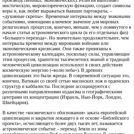
производственных, экономических). Религия выполняет
мистическую, мировоззренческую функцию, создает символы
веры и, как любят выражаться бывшие партократы, –
«духовные скрепы». Временные интервалы между знаковыми
событиями, имеющими ключевое значение для мировых
религиозных процессов, конечно, меньше, чем у помянутого в
начале статьи астрономического цикла (и его отдельных фаз)
«Большого перехода». Но значительно продолжительнее, чем
интервалы времени между мировыми войнами или
экономическими кризисами. Они также привязаны к
астрономическому календарю, поскольку силы, управляющие
этим процессом, хранители тысячелетних знаний и традиций
человеческой цивилизации используют в своих действиях
космическую энергию («волю неба»). В древних
цивилизациях это были жрецы. В современной ситуации это,
конечно, Ватикан со своей сетью масонских лож и орденских
структур и каббалисты. Последние ассоциируются с
различными направлениями иудаизма и географическими
центрами их концентрации (Израиль, Нью-Йорк, Лондон,
Швейцария).
В качестве «космического обоснования» заката европейской
цивилизации и закрытия лежащего в ее основе «Библейского
проекта», исчисляющего более двух тысяч лет, называется
астрономическое событие – переход Земли из зоны