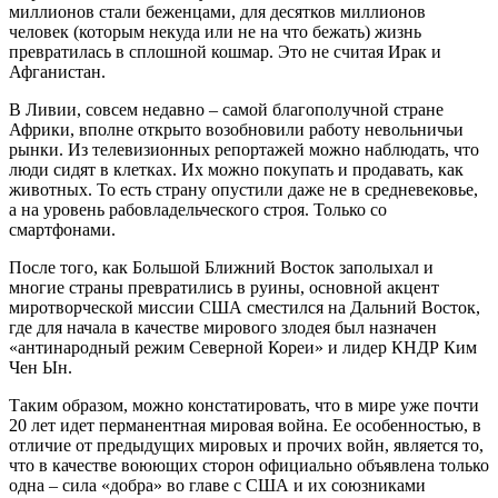
миллионов стали беженцами, для десятков миллионов
человек (которым некуда или не на что бежать) жизнь
превратилась в сплошной кошмар. Это не считая Ирак и
Афганистан.
В Ливии, совсем недавно – самой благополучной стране
Африки, вполне открыто возобновили работу невольничьи
рынки. Из телевизионных репортажей можно наблюдать, что
люди сидят в клетках. Их можно покупать и продавать, как
животных. То есть страну опустили даже не в средневековье,
а на уровень рабовладельческого строя. Только со
смартфонами.
После того, как Большой Ближний Восток заполыхал и
многие страны превратились в руины, основной акцент
миротворческой миссии США сместился на Дальний Восток,
где для начала в качестве мирового злодея был назначен
«антинародный режим Северной Кореи» и лидер КНДР Ким
Чен Ын.
Таким образом, можно констатировать, что в мире уже почти
20 лет идет перманентная мировая война. Ее особенностью, в
отличие от предыдущих мировых и прочих войн, является то,
что в качестве воюющих сторон официально объявлена только
одна – сила «добра» во главе с США и их союзниками