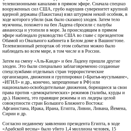
телевизионными каналами в прямом эфире. Сначала спецназ
вооруженных сил США, грубо нарушив суверенитет крупной
ядерной державы (Пакистана) взял штурмом некий особняк, в
ходе которого убили (как было сказано) злодея. Затем тело
мужчины, похожего на бен Ладена сбросили с палубы
авианосца и утопили в море. За происходящим в прямом
эфире наблюдало руководство США во главе с президентом
Обамой из Овального кабинета в Белом доме в Вашингтоне.
Телевизионный репортаж об этом событии можно было
наблюдать во всем мире, в том числе и в России.
Затем на смену «Аль-Каиде» и бен Ладену пришли другие
злодеи. Это были специально заблаговременно созданные
спецслужбами отдельных стран террористические
организации, движения и группировки («Братья-мусульмане»,
«ИГИЛ» и др., конечно, запрещенные в РФ) или
национально-освободительные движения, борющиеся за свои
права против «демократических» режимов (талибы, курды и
др.). Наконец, это правящие режимы и их лидеры целой
совокупности стран Большого Ближнего Востока:
Афганистана, Ирака, Ирана, Египта, Ливии, Ливана, Йемена,
Сирии и др.
Согласно недавнему заявлению президента Египта, в ходе
«Арабской весны» было убито 1,4 миллиона человек, 15