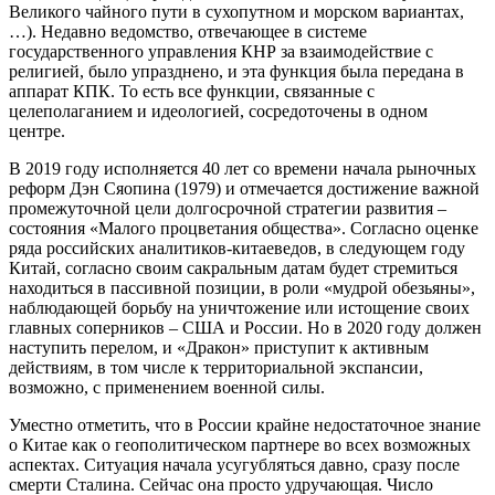
Великого чайного пути в сухопутном и морском вариантах,
…). Недавно ведомство, отвечающее в системе
государственного управления КНР за взаимодействие с
религией, было упразднено, и эта функция была передана в
аппарат КПК. То есть все функции, связанные с
целеполаганием и идеологией, сосредоточены в одном
центре.
В 2019 году исполняется 40 лет со времени начала рыночных
реформ Дэн Сяопина (1979) и отмечается достижение важной
промежуточной цели долгосрочной стратегии развития –
состояния «Малого процветания общества». Согласно оценке
ряда российских аналитиков-китаеведов, в следующем году
Китай, согласно своим сакральным датам будет стремиться
находиться в пассивной позиции, в роли «мудрой обезьяны»,
наблюдающей борьбу на уничтожение или истощение своих
главных соперников – США и России. Но в 2020 году должен
наступить перелом, и «Дракон» приступит к активным
действиям, в том числе к территориальной экспансии,
возможно, с применением военной силы.
Уместно отметить, что в России крайне недостаточное знание
о Китае как о геополитическом партнере во всех возможных
аспектах. Ситуация начала усугубляться давно, сразу после
смерти Сталина. Сейчас она просто удручающая. Число