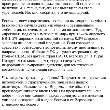
проигравшие ни одного сражения, или гений стратегии и
политики И. Сталин, ситуация не выглядела бы столь
удручающей. Но, как говорится, это не наш случай.
Россия в своем современном состоянии выглядит как субъект
(а во многих случаях даже как объект) с завышенными
амбициями, но очень ограниченными возможностями. Трудно
«прогибать под себя изменчивый мир» при 1,5-2% мирового
ВВП, 2% мировых ассигнований на науку, 0,3% мирового
экспорта инновационной продукции. Если говорить о
средствах противодействия потенциальному противнику, то,
например, военный бюджет РФ уступает американскому
(только США, без других стран НАТО, всего их 27) в 15 раз.
По другим составляющим (ресурсы спецслужб,
информационно-пропагандистские, дипломатические
возможности …) ситуация вряд ли лучше.
Чем закрыть эту зияющую брешь? Получается, что, кроме как
интеллектом и стратегическими талантами нашего
политикума, больше нечем. Видимо, такое объяснение не
производит никакого впечатления на представителей «сил
добра», и все они словом и делом соревнуются в нанесении
ущерба и оскорблений в адрес России и ее Верховного
главнокомандующего.