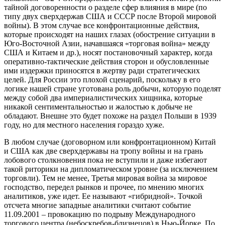
тайной договоренности о разделе сфер влияния в мире (по
типу двух сверхдержав США и СССР после Второй мировой
войны). В этом случае все конфронтационные действия,
которые происходят на наших глазах (обострение ситуации в
Юго-Восточной Азии, начавшаяся «торговая война» между
США и Китаем и др.), носят постановочный характер, когда
оперативно-тактические действия сторон и обусловленные
ими издержки приносятся в жертву ради стратегических
целей. Для России это плохой сценарий, поскольку в его
логике нашей стране уготована роль добычи, которую поделят
между собой два империалистических хищника, которые
никакой сентиментальностью и жалостью к добыче не
обладают. Внешне это будет похоже на раздел Польши в 1939
году, но для местного населения гораздо хуже.
В любом случае (договорном или конфронтационном) Китай
и США как две сверхдержавы на тропу войны и на грань
лобового столкновения пока не вступили и даже избегают
такой риторики на дипломатическом уровне (за исключением
торговли). Тем не менее, Третья мировая война за мировое
господство, передел рынков и прочее, по мнению многих
аналитиков, уже идет. Ее называют «гибридной». Точкой
отсчета многие западные аналитики считают событие
11.09.2001 – провокацию по подрыву Международного
торгового центра (небоскребов-близнецов) в Нью-Йорке. По