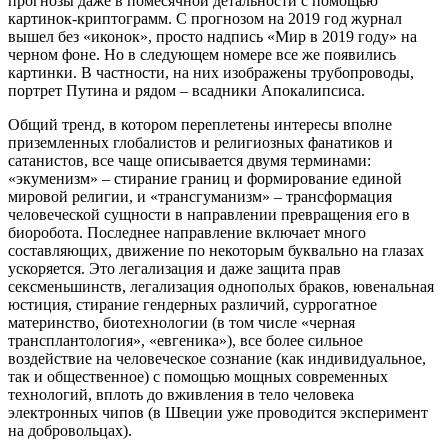
прогнозы даже в помесячной детальности с помощью
картинок-криптограмм. С прогнозом на 2019 год журнал
вышел без «иконок», просто надпись «Мир в 2019 году» на
черном фоне. Но в следующем номере все же появились
картинки. В частности, на них изображены трубопроводы,
портрет Путина и рядом – всадники Апокалипсиса.
Общий тренд, в котором переплетены интересы вполне
приземленных глобалистов и религиозных фанатиков и
сатанистов, все чаще описывается двумя терминами:
«экуменизм» – стирание границ и формирование единой
мировой религии, и «трансгуманизм» – трансформация
человеческой сущности в направлении превращения его в
биоробота. Последнее направление включает много
составляющих, движение по некоторым буквально на глазах
ускоряется. Это легализация и даже защита прав
сексменьшинств, легализация однополых браков, ювенальная
юстиция, стирание гендерных различий, суррогатное
материнство, биотехнологии (в том числе «черная
трансплантология», «евгеника»), все более сильное
воздействие на человеческое сознание (как индивидуальное,
так и общественное) с помощью мощных современных
технологий, вплоть до вживления в тело человека
электронных чипов (в Швеции уже проводится эксперимент
на добровольцах).