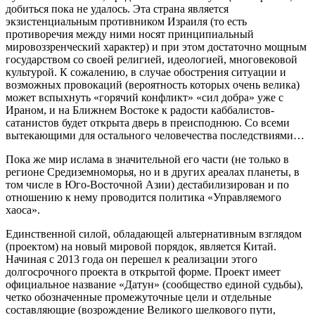
добиться пока не удалось. Эта страна является
экзистенциальным противником Израиля (то есть
противоречия между ними носят принципиальный
мировоззренческий характер) и при этом достаточно мощным
государством со своей религией, идеологией, многовековой
культурой. К сожалению, в случае обострения ситуации и
возможных провокаций (вероятность которых очень велика)
может вспыхнуть «горячий конфликт» «сил добра» уже с
Ираном, и на Ближнем Востоке к радости каббалистов-
сатанистов будет открыта дверь в преисподнюю. Со всеми
вытекающими для остального человечества последствиями…
Пока же мир ислама в значительной его части (не только в
регионе Средиземноморья, но и в других ареалах планеты, в
том числе в Юго-Восточной Азии) дестабилизирован и по
отношению к нему проводится политика «Управляемого
хаоса».
Единственной силой, обладающей альтернативным взглядом
(проектом) на новый мировой порядок, является Китай.
Начиная с 2013 года он перешел к реализации этого
долгосрочного проекта в открытой форме. Проект имеет
официальное название «Датун» (сообщество единой судьбы),
четко обозначенные промежуточные цели и отдельные
составляющие (возрождение Великого шелкового пути,