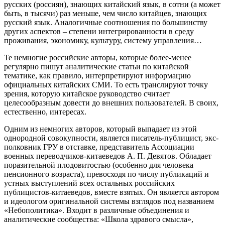
русских (россиян), знающих китайский язык, в сотни (а может
быть, в тысячи) раз меньше, чем число китайцев, знающих
русский язык. Аналогичные соотношения по большинству
других аспектов – степени интегрированности в среду
проживания, экономику, культуру, систему управления…
Те немногие российские авторы, которые более-менее
регулярно пишут аналитические статьи по китайской
тематике, как правило, интерпретируют информацию
официальных китайских СМИ. То есть транслируют точку
зрения, которую китайское руководство считает
целесообразным довести до внешних пользователей. В своих,
естественно, интересах.
Одним из немногих авторов, который выпадает из этой
однородной совокупности, является писатель-публицист, экс-
полковник ГРУ в отставке, представитель Ассоциации
военных переводчиков-китаеведов А. П. Девятов. Обладает
поразительной плодовитостью (особенно для человека
пенсионного возраста), превосходя по числу публикаций и
устных выступлений всех остальных российских
публицистов-китаеведов, вместе взятых. Он является автором
и идеологом оригинальной системы взглядов под названием
«Небополитика». Входит в различные объединения и
аналитические сообщества: «Школа здравого смысла»,