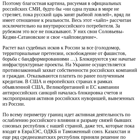
Поэтому благостная картина, рисуемая в официальных
российских СМИ, будто бы «ни одна пушка в мире не
стреляет, пока русский царь занят рыбной ловлей», вряд ли
имеет отношение к реальности. Весь этот «хайп» рассчитан
исключительно на внутрироссийского потребителя. За
рубежом это все не показывают. У них свои Соловьевы-
Кедми-Сатановские и свое «хайповедение».
Растет вал судебных исков к России за все (голодомор,
территориальные претензии, освобождение от фашистов,
борьба с бандформированиями …). Блокируются уже начатые
инфраструктурные проекты. На Украине осуществляется
противозаконный захват собственности российских компаний
и граждан. Отказываются платить по ранее полученным
кредитам. В США и европейских странах в рамках
объявленной США, Великобританией и ЕС кампании
антироссийских санкций началась блокировка счетов и
экспроприация активов российских нуворишей, вывезенных
из России.
По всему периметру границ идет активная деятельность по
ослаблению российского влияния и разрыву связей бывших
союзных республик с нашей страной, даже тех, которые пока
входят в ЕвраЗЭС, ОДКБ и Таможенный союз. Казахстан и
еще ряд среднеазиатских республик приняли решение по