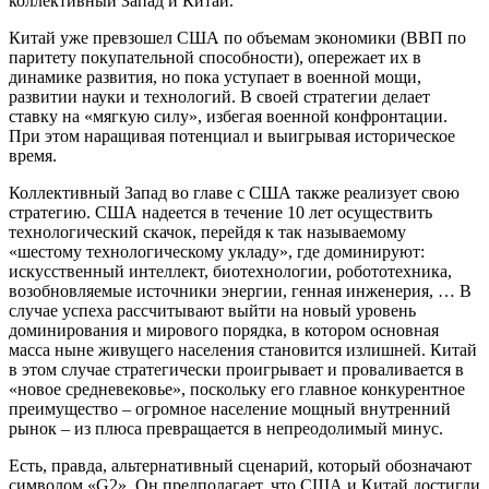
коллективный Запад и Китай.
Китай уже превзошел США по объемам экономики (ВВП по
паритету покупательной способности), опережает их в
динамике развития, но пока уступает в военной мощи,
развитии науки и технологий. В своей стратегии делает
ставку на «мягкую силу», избегая военной конфронтации.
При этом наращивая потенциал и выигрывая историческое
время.
Коллективный Запад во главе с США также реализует свою
стратегию. США надеется в течение 10 лет осуществить
технологический скачок, перейдя к так называемому
«шестому технологическому укладу», где доминируют:
искусственный интеллект, биотехнологии, робототехника,
возобновляемые источники энергии, генная инженерия, … В
случае успеха рассчитывают выйти на новый уровень
доминирования и мирового порядка, в котором основная
масса ныне живущего населения становится излишней. Китай
в этом случае стратегически проигрывает и проваливается в
«новое средневековье», поскольку его главное конкурентное
преимущество – огромное население мощный внутренний
рынок – из плюса превращается в непреодолимый минус.
Есть, правда, альтернативный сценарий, который обозначают
символом «G2». Он предполагает, что США и Китай достигли