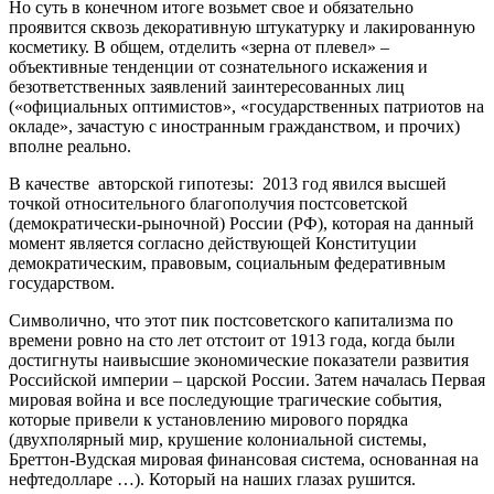
Но суть в конечном итоге возьмет свое и обязательно
проявится сквозь декоративную штукатурку и лакированную
косметику. В общем, отделить «зерна от плевел» –
объективные тенденции от сознательного искажения и
безответственных заявлений заинтересованных лиц
(«официальных оптимистов», «государственных патриотов на
окладе», зачастую с иностранным гражданством, и прочих)
вполне реально.
В качестве авторской гипотезы: 2013 год явился высшей
точкой относительного благополучия постсоветской
(демократически-рыночной) России (РФ), которая на данный
момент является согласно действующей Конституции
демократическим, правовым, социальным федеративным
государством.
Символично, что этот пик постсоветского капитализма по
времени ровно на сто лет отстоит от 1913 года, когда были
достигнуты наивысшие экономические показатели развития
Российской империи – царской России. Затем началась Первая
мировая война и все последующие трагические события,
которые привели к установлению мирового порядка
(двухполярный мир, крушение колониальной системы,
Бреттон-Вудская мировая финансовая система, основанная на
нефтедолларе …). Который на наших глазах рушится.