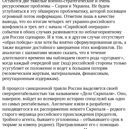
Остаются две тяжелые военно-стратегические и очень
ресурсоемкие проблемы – Сирия и Украина. Не будем
углубляться в эту обширную проблематику, которой посвящен
огромный поток информации. Отметим лишь в качестве
вывода, что по итогам четырех лет украино-российского
конфликта и трех лет с начала «Сирийской операции»
события в обоих случаях развиваются по неблагоприятному
для России сценарию. И в том, и в другом случае отсутствует
«образ победы» или хотя бы внятно сформулированная цель, а
также видение достойного завершения этих конфликтов. По
аналогии с шахматами можно сказать, что в течение
длительного времени мы наблюдаем своего рода «цугцванг»,
когда каждый очередной шаг (ход) российской стороны только
усугубляет ее положение и ведет к большим потерям
(человеческим жертвам, материальным, финансовым,
репутационным издержкам).
В процессе санкционной травли России выделяется своей
сверхрентабельностью так называемое «Дело Скрипаля». Оно,
наверное, войдет во всемирную историю спецслужб как одно
из самых рентабельных. Англичане взяли в разработку
находящегося в их распоряжении некоего Скрипаля – редкого
старого мерзавца российского происхождения (предателя,
тройного агента, бывшего уголовника – отбывавшего срок в
тюрьме за измену родине). Притравливают его с помощью