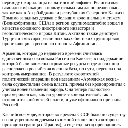
переходу с кириллицы на латинский алфавит. Религиозная
самоидентификация в пользу ислама там давно реализована,
так же как в Азербайджане и республиках Северного Кавказа.
Помимо западных держав с большим колониальным стажем
(Великобритания, США) в регион крупномасштабно вошел в
качестве основного иностранного инвестора и
геополитического игрока Китай. Активно также действует
Турция и эмиссары различных ваххабистских группировок,
проникающие в регион со стороны Афганистана.
Армения, которая до недавнего времени считалась
единственным союзником России на Кавказе, в поддержание
которой были вложены огромные ресурсы и где до сих пор
расположена российская военная база, по сути, перешла под
контроль американцев. В результате скоротечной
политической операции под названием «Армянская весна»
была осуществлена смена власти, причем без кровопролития с
учетом волеизъявления народа. Она теперь полностью
проамериканская, как на уровне законодательной, так и
исполнительной ветвей власти, и уже официально признана
Россией.
Каспийское море, которое во времена СССР было по существу
его внутренним водоемом (в южной оконечности которого
проходила граница с Ираном), и еще год назад проводились