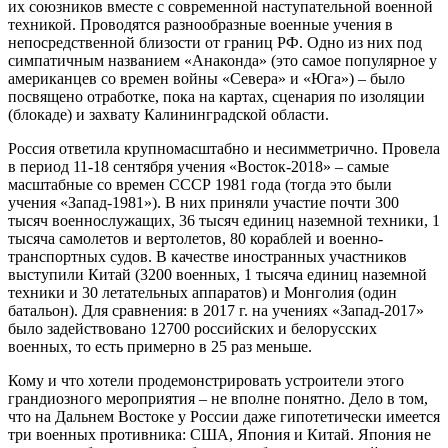
их союзников вместе с современной наступательной военной
техникой. Проводятся разнообразные военные учения в
непосредственной близости от границ РФ. Одно из них под
симпатичным названием «Анаконда» (это самое популярное у
американцев со времен войны «Севера» и «Юга») – было
посвящено отработке, пока на картах, сценария по изоляции
(блокаде) и захвату Калининградской области.
Россия ответила крупномасштабно и несимметрично. Провела
в период 11-18 сентября учения «Восток-2018» – самые
масштабные со времен СССР 1981 года (тогда это были
учения «Запад-1981»). В них приняли участие почти 300
тысяч военнослужащих, 36 тысяч единиц наземной техники, 1
тысяча самолетов и вертолетов, 80 кораблей и военно-
транспортных судов. В качестве иностранных участников
выступили Китай (3200 военных, 1 тысяча единиц наземной
техники и 30 летательных аппаратов) и Монголия (один
батальон). Для сравнения: в 2017 г. на учениях «Запад-2017»
было задействовано 12700 российских и белорусских
военных, то есть примерно в 25 раз меньше.
Кому и что хотели продемонстрировать устроители этого
грандиозного мероприятия – не вполне понятно. Дело в том,
что на Дальнем Востоке у России даже гипотетически имеется
три военных противника: США, Япония и Китай. Япония не