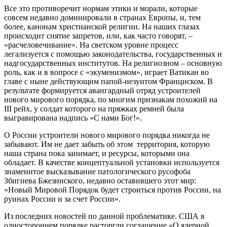
Все это противоречит нормам этики и морали, которые
совсем недавно доминировали в странах Европы, и, тем
более, канонам христианской религии. На наших глазах
происходит снятие запретов, или, как часто говорят, –
«расчеловечивание». На светском уровне процесс
легализуется с помощью законодательства, государственных и
надгосударственных институтов. На религиозном – основную
роль, как и в вопросе с «экуменизмом», играет Ватикан во
главе с ныне действующим папой-иезуитом Франциском. В
результате формируется авангардный отряд устроителей
нового мирового порядка, по многим признакам похожий на
III рейх, у солдат которого на пряжках ремней была
выгравирована надпись «С нами Бог!».
О России устроители нового мирового порядка никогда не
забывают. Им не дает забыть об этом территория, которую
наша страна пока занимает, и ресурсы, которыми она
обладает. В качестве концептуальной установки используется
знаменитое высказывание патологического русофоба
Збигнева Бжезинского, недавно оставившего этот мир:
«Новый Мировой Порядок будет строиться против России, на
руинах России и за счет России».
Из последних новостей по данной проблематике. США в
одностороннем порядке расторгли соглашение «О ядерной