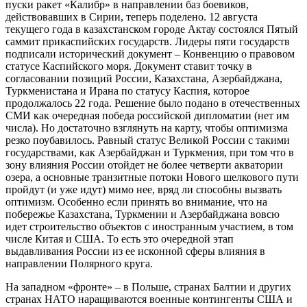
пуски ракет «Калибр» в направлении баз боевиков,
действовавших в Сирии, теперь поделено. 12 августа
текущего года в казахстанском городе Актау состоялся Пятый
саммит прикаспийских государств. Лидеры пяти государств
подписали исторический документ – Конвенцию о правовом
статусе Каспийского моря. Документ ставит точку в
согласовании позиций России, Казахстана, Азербайджана,
Туркменистана и Ирана по статусу Каспия, которое
продолжалось 22 года. Решение было подано в отечественных
СМИ как очередная победа российской дипломатии (нет им
числа). Но достаточно взглянуть на карту, чтобы оптимизма
резко поубавилось. Равный статус Великой России с такими
государствами, как Азербайджан и Туркмения, при том что в
зону влияния России отойдет не более четверти акватории
озера, а основные транзитные потоки Нового шелкового пути
пройдут (и уже идут) мимо нее, вряд ли способны вызвать
оптимизм. Особенно если принять во внимание, что на
побережье Казахстана, Туркмении и Азербайджана вовсю
идет строительство объектов с иностранным участием, в том
числе Китая и США. То есть это очередной этап
выдавливания России из ее исконной сферы влияния в
направлении Полярного круга.
На западном «фронте» – в Польше, странах Балтии и других
странах НАТО наращиваются военные контингенты США и