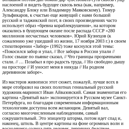
наслоений и видеть будущее сквозь века (как, например,
Александру Блоку или Владимиру Маяковскому). Тимур
Зульфикаров, к счастью еще живущий с нами большой
русский и таджикский поэт, в своих произведениях часто
использует образ «бревна кораблекрушения», на котором
оказались в бушующем океане после распада СССР «280
миллионов несчастных человеков». Юрий Кузнецов (к
сожалению уже ушедший из жизни, 17 ноября 2003 г.) в своем
стихотворении «Забор» (1992) тоже коснулся этой темы:
«Покосился забор и упал, // Все заборы в России упали //
Голос свыше по пьянке сказал, // Что границы прозрачными
стали. // … Позабыл я про радость труда, // Но свободно дышу
на просторе // И уносит меня в никуда // На родном
деревянном заборе».
Из мастеров живописи этот сюжет, пожалуй, лучше всех в
мире отобразил на своих полотнах гениальный русский
художник-маринист Иван Айвазовский. Самая знаменитая его
картина «Девятый вал» экспонируется в Русском музее Санкт-
Петербурга, но благодаря современным информационным
технологиям доступна всем желающим. Девятый вал,
согласно многочисленным наблюдениям, самый
сокрушительный. Это эпицентр шторма, потом идет спад и,
наконец, штиль. В центре картины на фоне огромных волн и
восходящего солнца пять человек, терпящих бедствие,