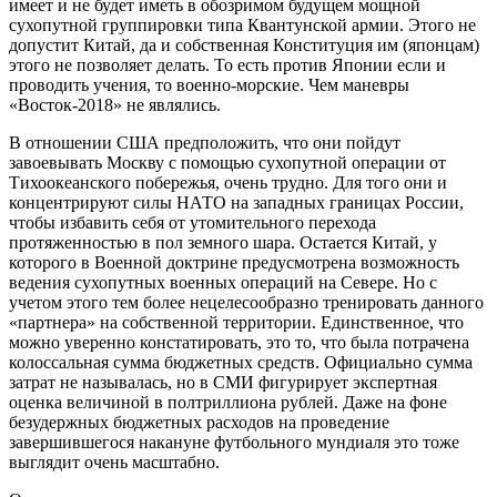
имеет и не будет иметь в обозримом будущем мощной
сухопутной группировки типа Квантунской армии. Этого не
допустит Китай, да и собственная Конституция им (японцам)
этого не позволяет делать. То есть против Японии если и
проводить учения, то военно-морские. Чем маневры
«Восток-2018» не являлись.
В отношении США предположить, что они пойдут
завоевывать Москву с помощью сухопутной операции от
Тихоокеанского побережья, очень трудно. Для того они и
концентрируют силы НАТО на западных границах России,
чтобы избавить себя от утомительного перехода
протяженностью в пол земного шара. Остается Китай, у
которого в Военной доктрине предусмотрена возможность
ведения сухопутных военных операций на Севере. Но с
учетом этого тем более нецелесообразно тренировать данного
«партнера» на собственной территории. Единственное, что
можно уверенно констатировать, это то, что была потрачена
колоссальная сумма бюджетных средств. Официально сумма
затрат не называлась, но в СМИ фигурирует экспертная
оценка величиной в полтриллиона рублей. Даже на фоне
безудержных бюджетных расходов на проведение
завершившегося накануне футбольного мундиаля это тоже
выглядит очень масштабно.