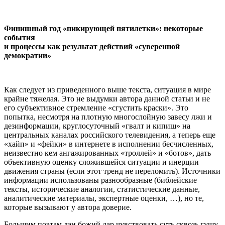
Финишный год «пикирующей пятилетки»: некоторые
события
и процессы как результат действий «суверенной
демократии»
Как следует из приведенного выше текста, ситуация в мире
крайне тяжелая. Это не выдумки автора данной статьи и не
его субъективное стремление «сгустить краски». Это
попытка, несмотря на плотную многослойную завесу лжи и
дезинформации, круглосуточный «гвалт и кипиш» на
центральных каналах российского телевидения, а теперь еще
«хайп» и «фейки» в интернете в исполнении бесчисленных,
неизвестно кем ангажированных «троллей» и «ботов», дать
объективную оценку сложившейся ситуации и инерции
движения страны (если этот тренд не переломить). Источники
информации использованы разнообразные (библейские
тексты, исторические аналогии, статистические данные,
аналитические материалы, экспертные оценки, …), но те,
которые вызывают у автора доверие.
Большим поэтам дан божий дар чувствовать суть сквозь гущу