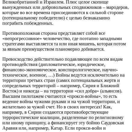
Великобританией и Израилем. Плюс целое скопище
вынужденных или добровольных сподвижников – мародеров,
которые во все времена присоединяются к сильной стороне
(потенциальному победителю) с целью безнаказанно
пограбить побежденных.
Противоположная сторона представляет собой все
«непрогрессивное» человечество, где поэтапно западными
стратегами выставляется та или иная мишень, которая потом
за явным преимуществом планомерно добивается.
Превосходство действительно подавляющее по всем видам
противодействия (дипломатическое, юридическое,
финансово-экономическое, конспирологическое, научно-
техническое, военное, …) Войны ведутся исключительно на
территории третьих стран (самих потенциальных жертв и
сопредельных территорий – например, Сирия и Ближний
Восток) и никогда – на территории «сил добра» (альянсов).
Высшим пилотажем считаются «прокси-войны», то есть
ведение войны чужими руками и на чужой территории, и
желательно за чужой счет. Но в своих интересах! Как,
например, в Сирии создаются противоборствующие
террористические коалиции, разделенные по религиозному
или иному принципу, а финансирует эту бойню Саудовская
Аравия или, например, Катар. Если прокси-войн и