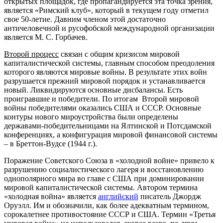
открытых площадок, где пропагандируется эта точка зрения,
является «Римский клуб», который в текущем году отметил
свое 50-летие. Давним членом этой достаточно
античеловечной и русофобской международной организации
является М. С. Горбачев.
Второй процесс
связан с общим кризисом мировой
капиталистической системы, главным способом преодоления
которого являются мировые войны. В результате этих войн
разрушается прежний мировой порядок и устанавливается
новый. Ликвидируются основные дисбалансы. Есть
проигравшие и победители. По итогам Второй мировой
войны победителями оказались США и СССР. Основные
контуры нового мироустройства были определены
державами-победительницами на Ялтинской и Потсдамской
конференциях, а конфигурация мировой финансовой системы
– в Бреттон-Вудсе (1944 г.).
Поражение Советского Союза в «холодной войне» привело к
разрушению социалистического лагеря и восстановлению
однополярного мира во главе с США при доминировании
мировой капиталистической системы. Автором термина
«холодная война» является
английский
писатель Джордж
Оруэлл. Им и обозначили, как более адекватным термином,
сорокалетнее противостояние СССР и США. Термин «Третья