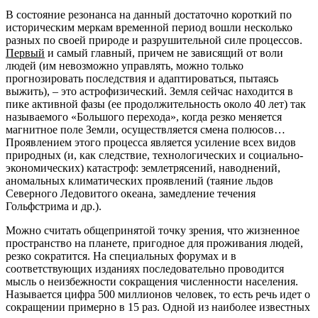
В состояние резонанса на данный достаточно короткий по
историческим меркам временной период вошли несколько
разных по своей природе и разрушительной силе процессов.
Первый
и самый главный, причем не зависящий от воли
людей (им невозможно управлять, можно только
прогнозировать последствия и адаптироваться, пытаясь
выжить), – это астрофизический. Земля сейчас находится в
пике активной фазы (ее продолжительность около 40 лет) так
называемого «Большого перехода», когда резко меняется
магнитное поле Земли, осуществляется смена полюсов…
Проявлением этого процесса является усиление всех видов
природных (и, как следствие, технологических и социально-
экономических) катастроф: землетрясений, наводнений,
аномальных климатических проявлений (таяние льдов
Северного Ледовитого океана, замедление течения
Гольфстрима и др.).
Можно считать общепринятой точку зрения, что жизненное
пространство на планете, пригодное для проживания людей,
резко сократится. На специальных форумах и в
соответствующих изданиях последовательно проводится
мысль о неизбежности сокращения численности населения.
Называется цифра 500 миллионов человек, то есть речь идет о
сокращении примерно в 15 раз. Одной из наиболее известных