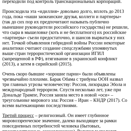
переходили под контроль транснациональных корпораций.
Происходила эта «идиллия» довольно долго, вплоть до 2013
года, пока «наши заокеанские друзья, коллеги и партнеры»
(так до сих пор их предпочитают называть публично
нынешние руководители российского государства) не решили,
что сыра в мышеловке (хоть и не бесплатного) их российские
«партнеры» съели предостаточно, и шансов вырваться у них
нет. Точкой объявления гибридной войны России некоторые
аналитики считают создание спецслужбами упомянутых
выше стран террористической организации ИГИЛ
(запрещенной в РФ), втягивание в украинский конфликт
(2013), а затем в сирийский (2015).
Очень скоро бывшие «хорошие парни» были объявлены
чрезвычайно плохими. Барак Обама с трибуны ООН назвал
три главных угрозы человечеству: Россия, лихорадка Эбола и
международный терроризм. Спустя несколько лет, уже при
Дональде Трампе, Россия заняла место в новой «оси» –
треугольнике мирового зла: Россия – Иран – КНДР (2017). Со
всеми вытекающими последствиями.
Третий процесс
– религиозный. Он имеет глубинное
мировоззренческое значение, далеко выходящее за рамки
повседневных потребностей человека (бытовых,