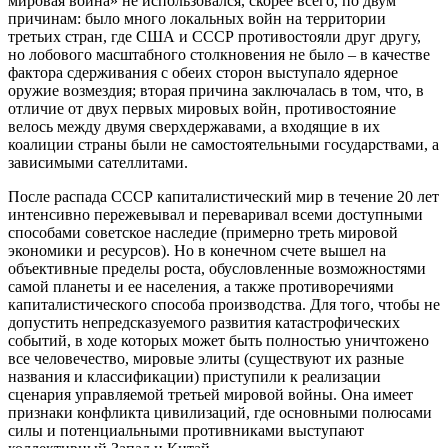
мировая война» не использовался, скорее всего, по двум
причинам: было много локальных войн на территории
третьих стран, где США и СССР противостояли друг другу,
но лобового масштабного столкновения не было – в качестве
фактора сдерживания с обеих сторон выступало ядерное
оружие возмездия; вторая причина заключалась в том, что, в
отличие от двух первых мировых войн, противостояние
велось между двумя сверхдержавами, а входящие в их
коалиции страны были не самостоятельными государствами, а
зависимыми сателлитами.
После распада СССР капиталистический мир в течение 20 лет
интенсивно пережевывал и переваривал всеми доступными
способами советское наследие (примерно треть мировой
экономики и ресурсов). Но в конечном счете вышел на
объективные пределы роста, обусловленные возможностями
самой планеты и ее населения, а также противоречиями
капиталистического способа производства. Для того, чтобы не
допустить непредсказуемого развития катастрофических
событий, в ходе которых может быть полностью уничтожено
все человечество, мировые элиты (существуют их разные
названия и классификации) приступили к реализации
сценария управляемой третьей мировой войны. Она имеет
признаки конфликта цивилизаций, где основными полюсами
силы и потенциальными противниками выступают