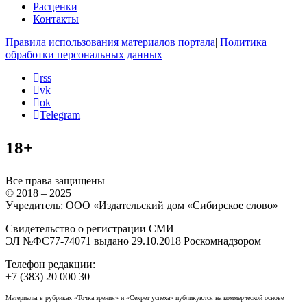
Расценки
Контакты
Правила использования материалов портала
|
Политика
обработки персональных данных
rss
vk
ok
Telegram
18+
Все права защищены
© 2018 – 2025
Учредитель: ООО «Издательский дом «Сибирское слово»
Свидетельство о регистрации СМИ
ЭЛ №ФС77-74071 выдано 29.10.2018 Роскомнадзором
Телефон редакции:
+7 (383) 20 000 30
Материалы в рубриках «Точка зрения» и «Секрет успеха» публикуются на коммерческой основе