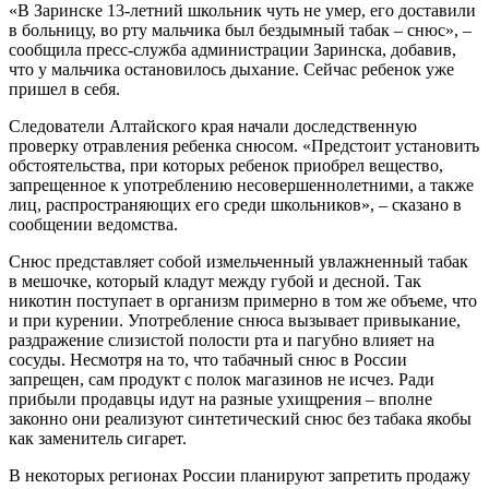
«В Заринске 13-летний школьник чуть не умер, его доставили
в больницу, во рту мальчика был бездымный табак – снюс», –
сообщила пресс-служба администрации Заринска, добавив,
что у мальчика остановилось дыхание. Сейчас ребенок уже
пришел в себя.
Следователи Алтайского края начали доследственную
проверку отравления ребенка снюсом. «Предстоит установить
обстоятельства, при которых ребенок приобрел вещество,
запрещенное к употреблению несовершеннолетними, а также
лиц, распространяющих его среди школьников», – сказано в
сообщении ведомства.
Снюс представляет собой измельченный увлажненный табак
в мешочке, который кладут между губой и десной. Так
никотин поступает в организм примерно в том же объеме, что
и при курении. Употребление снюса вызывает привыкание,
раздражение слизистой полости рта и пагубно влияет на
сосуды. Несмотря на то, что табачный снюс в России
запрещен, сам продукт с полок магазинов не исчез. Ради
прибыли продавцы идут на разные ухищрения – вполне
законно они реализуют синтетический снюс без табака якобы
как заменитель сигарет.
В некоторых регионах России планируют запретить продажу