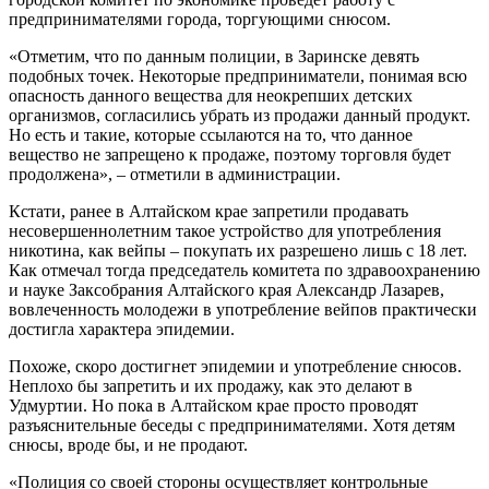
предпринимателями города, торгующими снюсом.
«Отметим, что по данным полиции, в Заринске девять
подобных точек. Некоторые предприниматели, понимая всю
опасность данного вещества для неокрепших детских
организмов, согласились убрать из продажи данный продукт.
Но есть и такие, которые ссылаются на то, что данное
вещество не запрещено к продаже, поэтому торговля будет
продолжена», – отметили в администрации.
Кстати, ранее в Алтайском крае запретили продавать
несовершеннолетним такое устройство для употребления
никотина, как вейпы – покупать их разрешено лишь с 18 лет.
Как отмечал тогда председатель комитета по здравоохранению
и науке Заксобрания Алтайского края Александр Лазарев,
вовлеченность молодежи в употребление вейпов практически
достигла характера эпидемии.
Похоже, скоро достигнет эпидемии и употребление снюсов.
Неплохо бы запретить и их продажу, как это делают в
Удмуртии. Но пока в Алтайском крае просто проводят
разъяснительные беседы с предпринимателями. Хотя детям
снюсы, вроде бы, и не продают.
«Полиция со своей стороны осуществляет контрольные