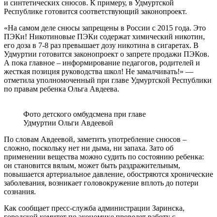
и синтетических снюсов. К примеру, в Удмуртской
Республике готовится соответствующий законопроект.
«На самом деле снюсы запрещены в России с 2015 года. Это
ПЭКи! Никотиновые ПЭКи содержат химический никотин,
его доза в 7-8 раз превышает дозу никотина в сигаретах. В
Удмуртии готовится законопроект о запрете продажи ПЭКов.
А пока главное – информирование педагогов, родителей и
жесткая позиция руководства школ! Не замалчивать!» —
отметила уполномоченный при главе Удмуртской Республики
по правам ребенка Ольга Авдеева.
Фото детского омбудсмена при главе
Удмуртии Ольги Авдеевой
По словам Авдеевой, заметить употребление снюсов –
сложно, поскольку нет ни дыма, ни запаха. Зато об
применении вещества можно судить по состоянию ребенка:
он становится вялым, может быть раздражительным,
повышается артериальное давление, обостряются хронические
заболевания, возникает головокружение вплоть до потери
сознания.
Как сообщает пресс-служба администрации Заринска,
городской комитет по экономике проведет работу с