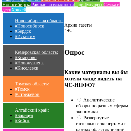
Новосибирска
Равные возможности
Ради будущего
Семья и
дети
Хоккей
Новосибирская область:
Архив газеты
#Новосибирск
"ЧС"
#Бердск
#Искитим
Опрос
Кемеровская область:
#Кемерово
#Новокузнецк
#Киселевск
Какие материалы вы бы
хотели чаще видеть на
Томская область:
ЧС-ИНФО?
#Томск
#Стрежевой
Аналитические
обзоры по разным сферам
Алтайский край:
экономики
#Барнаул
Развернутые
#Бийск
интервью с экспертами в
разных областях знаний