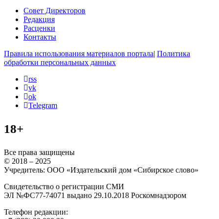
Совет Директоров
Редакция
Расценки
Контакты
Правила использования материалов портала
|
Политика
обработки персональных данных
rss
vk
ok
Telegram
18+
Все права защищены
© 2018 – 2025
Учредитель: ООО «Издательский дом «Сибирское слово»
Свидетельство о регистрации СМИ
ЭЛ №ФС77-74071 выдано 29.10.2018 Роскомнадзором
Телефон редакции: