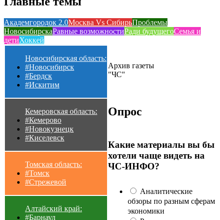
Главные темы
Академгородок 2.0
Москва Vs Сибирь
Проблемы
Новосибирска
Равные возможности
Ради будущего
Семья и
дети
Хоккей
Новосибирская область:
Архив газеты
#Новосибирск
"ЧС"
#Бердск
#Искитим
Опрос
Кемеровская область:
#Кемерово
#Новокузнецк
#Киселевск
Какие материалы вы бы
хотели чаще видеть на
Томская область:
ЧС-ИНФО?
#Томск
#Стрежевой
Аналитические
обзоры по разным сферам
Алтайский край:
экономики
#Барнаул