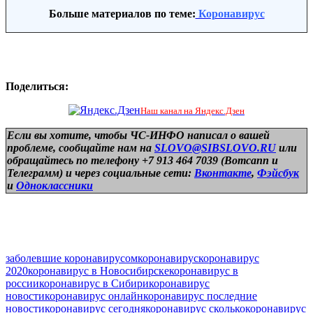
Больше материалов по теме:
Коронавирус
Поделиться:
Наш канал на Яндекс.Дзен
Если вы хотите, чтобы ЧС-ИНФО написал о вашей
проблеме, сообщайте нам на
SLOVO@SIBSLOVO.RU
или
обращайтесь по телефону +7 913 464 7039 (Вотсапп и
Телеграмм) и
через социальные сети:
Вконтакте
,
Фэйсбук
и
Одноклассники
заболевшие коронавирусом
коронавирус
коронавирус
2020
коронавирус в Новосибирске
коронавирус в
россии
коронавирус в Сибири
коронавирус
новости
коронавирус онлайн
коронавирус последние
новости
коронавирус сегодня
коронавирус сколько
коронавирус