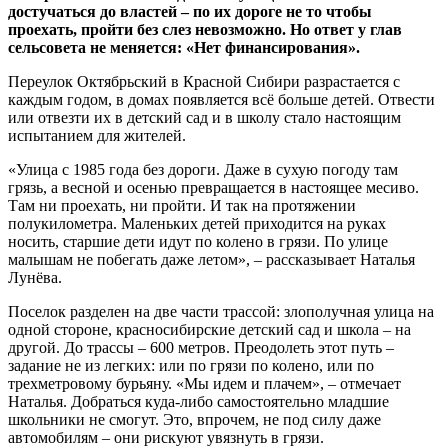
достучаться до властей – по их дороге не то чтобы
проехать, пройти без слез невозможно. Но ответ у глав
сельсовета не меняется: «Нет финансирования».
Переулок Октябрьский в Красной Сибири разрастается с
каждым годом, в домах появляется всё больше детей. Отвести
или отвезти их в детский сад и в школу стало настоящим
испытанием для жителей.
«Улица с 1985 года без дороги. Даже в сухую погоду там
грязь, а весной и осенью превращается в настоящее месиво.
Там ни проехать, ни пройти. И так на протяжении
полукилометра. Маленьких детей приходится на руках
носить, старшие дети идут по колено в грязи. По улице
малышам не побегать даже летом», – рассказывает Наталья
Лунёва.
Поселок разделен на две части трассой: злополучная улица на
одной стороне, красносибирские детский сад и школа – на
другой. До трассы – 600 метров. Преодолеть этот путь –
задание не из легких: или по грязи по колено, или по
трехметровому бурьяну. «Мы идем и плачем», – отмечает
Наталья. Добраться куда-либо самостоятельно младшие
школьники не смогут. Это, впрочем, не под силу даже
автомобилям – они рискуют увязнуть в грязи.