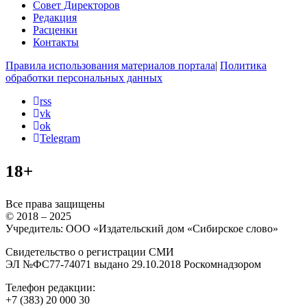
Совет Директоров
Редакция
Расценки
Контакты
Правила использования материалов портала
|
Политика
обработки персональных данных
rss
vk
ok
Telegram
18+
Все права защищены
© 2018 – 2025
Учредитель: ООО «Издательский дом «Сибирское слово»
Свидетельство о регистрации СМИ
ЭЛ №ФС77-74071 выдано 29.10.2018 Роскомнадзором
Телефон редакции:
+7 (383) 20 000 30