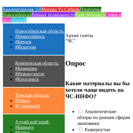
Академгородок 2.0
Москва Vs Сибирь
Проблемы
Новосибирска
Равные возможности
Ради будущего
Семья и
дети
Хоккей
Новосибирская область:
Архив газеты
#Новосибирск
"ЧС"
#Бердск
#Искитим
Опрос
Кемеровская область:
#Кемерово
#Новокузнецк
#Киселевск
Какие материалы вы бы
хотели чаще видеть на
Томская область:
ЧС-ИНФО?
#Томск
#Стрежевой
Аналитические
обзоры по разным сферам
Алтайский край:
экономики
#Барнаул
Развернутые
#Бийск