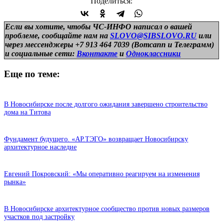
Поделиться:
Если вы хотите, чтобы ЧС-ИНФО написал о вашей
проблеме, сообщайте нам на
SLOVO@SIBSLOVO.RU
или
через мессенджеры +7 913 464 7039 (Вотсапп и Телеграмм)
и
социальные сети:
Вконтакте
и
Одноклассники
Еще по теме:
В Новосибирске после долгого ожидания завершено строительство
дома на Титова
Фундамент будущего. «АР.ТЭГО» возвращает Новосибирску
архитектурное наследие
Евгений Покровский: «Мы оперативно реагируем на изменения
рынка»
В Новосибирске архитектурное сообщество против новых размеров
участков под застройку