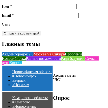
Имя
*
Email
*
Сайт
Главные темы
Академгородок 2.0
Москва Vs Сибирь
Проблемы
Новосибирска
Равные возможности
Ради будущего
Семья и
дети
Хоккей
Новосибирская область:
Архив газеты
#Новосибирск
"ЧС"
#Бердск
#Искитим
Опрос
Кемеровская область:
#Кемерово
#Новокузнецк