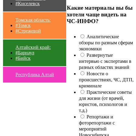
#Киселевск
Какие материалы вы бы
хотели чаще видеть на
Томская область:
ЧС-ИНФО?
#Томск
#Стрежевой
Аналитические
обзоры по разным сферам
Алтайский край:
экономики
#Барнаул
Развернутые
#Бийск
интервью с экспертами в
разных областях знаний
Новости о
Республика Алтай
происшествиях, ЧС, ДТП,
криминале
Практические советы
для жизни (от врачей,
юристов, психологов и
т.д.)
Репортажи и
фоторепортажи с
мероприятий
Новосибирска