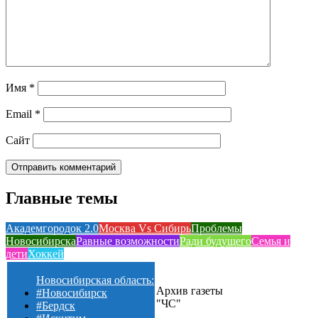
Имя
*
Email
*
Сайт
Главные темы
Академгородок 2.0
Москва Vs Сибирь
Проблемы
Новосибирска
Равные возможности
Ради будущего
Семья и
дети
Хоккей
Новосибирская область:
Архив газеты
#Новосибирск
"ЧС"
#Бердск