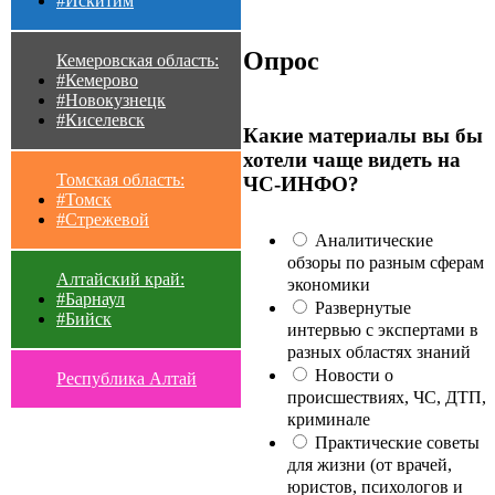
#Искитим
Опрос
Кемеровская область:
#Кемерово
#Новокузнецк
#Киселевск
Какие материалы вы бы
хотели чаще видеть на
Томская область:
ЧС-ИНФО?
#Томск
#Стрежевой
Аналитические
обзоры по разным сферам
Алтайский край:
экономики
#Барнаул
Развернутые
#Бийск
интервью с экспертами в
разных областях знаний
Новости о
Республика Алтай
происшествиях, ЧС, ДТП,
криминале
Практические советы
для жизни (от врачей,
юристов, психологов и