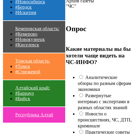
Архив газеты
#Новосибирск
"ЧС"
#Бердск
#Искитим
Опрос
Кемеровская область:
#Кемерово
#Новокузнецк
#Киселевск
Какие материалы вы бы
хотели чаще видеть на
Томская область:
ЧС-ИНФО?
#Томск
#Стрежевой
Аналитические
обзоры по разным сферам
Алтайский край:
экономики
#Барнаул
Развернутые
#Бийск
интервью с экспертами в
разных областях знаний
Новости о
Республика Алтай
происшествиях, ЧС, ДТП,
криминале
Практические советы