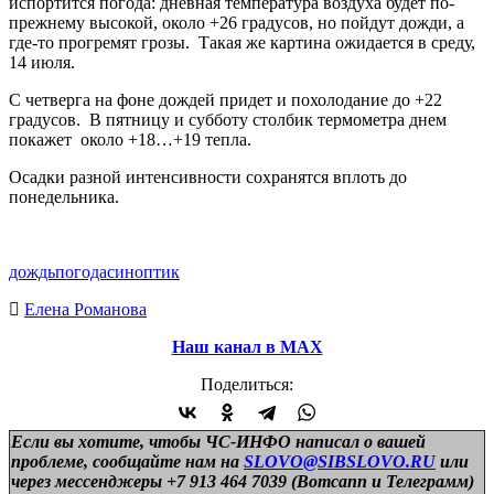
испортится погода: дневная температура воздуха будет по-
прежнему высокой, около +26 градусов, но пойдут дожди, а
где-то прогремят грозы. Такая же картина ожидается в среду,
14 июля.
С четверга на фоне дождей придет и похолодание до +22
градусов. В пятницу и субботу столбик термометра днем
покажет около +18…+19 тепла.
Осадки разной интенсивности сохранятся вплоть до
понедельника.
дождь
погода
синоптик
Елена Романова
Наш канал в МАХ
Поделиться:
Если вы хотите, чтобы ЧС-ИНФО написал о вашей
проблеме, сообщайте нам на
SLOVO@SIBSLOVO.RU
или
через мессенджеры +7 913 464 7039 (Вотсапп и Телеграмм)