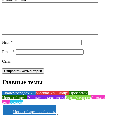
Имя
*
Email
*
Сайт
Главные темы
Академгородок 2.0
Москва Vs Сибирь
Проблемы
Новосибирска
Равные возможности
Ради будущего
Семья и
дети
Хоккей
Новосибирская область: