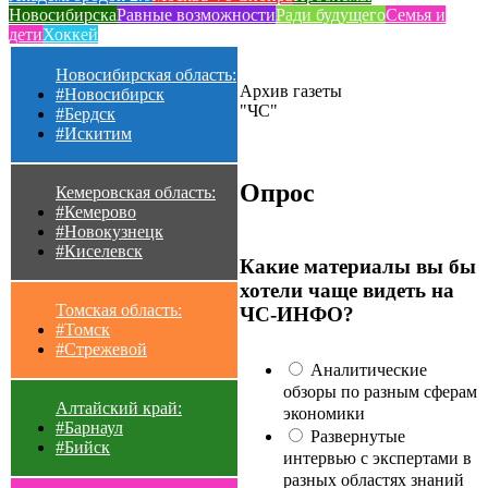
Новосибирска
Равные возможности
Ради будущего
Семья и
дети
Хоккей
Новосибирская область:
Архив газеты
#Новосибирск
"ЧС"
#Бердск
#Искитим
Опрос
Кемеровская область:
#Кемерово
#Новокузнецк
#Киселевск
Какие материалы вы бы
хотели чаще видеть на
Томская область:
ЧС-ИНФО?
#Томск
#Стрежевой
Аналитические
обзоры по разным сферам
Алтайский край:
экономики
#Барнаул
Развернутые
#Бийск
интервью с экспертами в
разных областях знаний