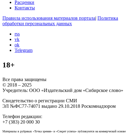
Расценки
Контакты
Правила использования материалов портала
|
Политика
обработки персональных данных
rss
vk
ok
Telegram
18+
Все права защищены
© 2018 – 2025
Учредитель: ООО «Издательский дом «Сибирское слово»
Свидетельство о регистрации СМИ
ЭЛ №ФС77-74071 выдано 29.10.2018 Роскомнадзором
Телефон редакции:
+7 (383) 20 000 30
Материалы в рубриках «Точка зрения» и «Секрет успеха» публикуются на коммерческой основе