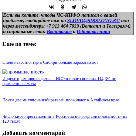
Если вы хотите, чтобы ЧС-ИНФО написал о вашей
проблеме, сообщайте нам на
SLOVO@SIBSLOVO.RU
или
через мессенджеры +7 913 464 7039 (Вотсапп и Телеграмм)
и
социальные сети:
Вконтакте
и
Одноклассники
Еще по теме:
Стало известно, где в Сибири больше зарабатывают
Индекс промпроизводства в НСО в июне составил 114,3% по
сравнению с маем
Почти два миллиона избирателей проживает в Алтайском крае
Число киберпреступлений в России за полгода снизилось почти на
120 тысяч
Добавить комментарий