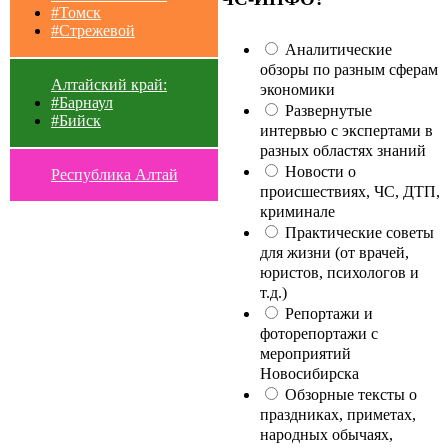
#Томск
#Стрежевой
Аналитические
обзоры по разным сферам
Алтайский край:
экономики
#Барнаул
Развернутые
#Бийск
интервью с экспертами в
разных областях знаний
Новости о
Республика Алтай
происшествиях, ЧС, ДТП,
криминале
Практические советы
для жизни (от врачей,
юристов, психологов и
т.д.)
Репортажи и
фоторепортажи с
мероприятий
Новосибирска
Обзорные тексты о
праздниках, приметах,
народных обычаях,