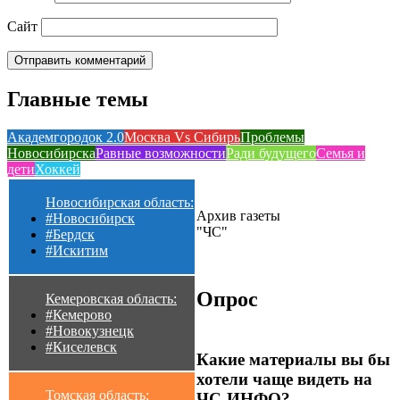
Сайт
Главные темы
Академгородок 2.0
Москва Vs Сибирь
Проблемы
Новосибирска
Равные возможности
Ради будущего
Семья и
дети
Хоккей
Новосибирская область:
Архив газеты
#Новосибирск
"ЧС"
#Бердск
#Искитим
Опрос
Кемеровская область:
#Кемерово
#Новокузнецк
#Киселевск
Какие материалы вы бы
хотели чаще видеть на
Томская область:
ЧС-ИНФО?