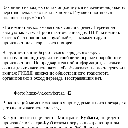
Как видно на кадрах состав опрокинулся на железнодорожном
переезде недалеко от жилых домов. Грузовой поезд был
полностью гружёный.
«На южной несколько вагонов сошли с рельс. Переезд на
южную закрыт». «Происшествие с поездом ПТУ на южной.
Состав был полностью гружёный», — комментируют
происшествие авторы фото и видео.
В администрации Берёзовского городского округа
информацию подтвердили и сообщили первые подробности
происшествия. По предварительной информации, с рельсов
сошли девять вагонов шахты «Берёзовская», на месте дежурит
экипаж ГИБДД, движение общественного транспорта
организовано в обход переезда. Пострадавших нет.
Фото: https://vk.com/bereza_42
В настоящий момент ожидается приезд ремонтного поезда для
устранения вагонов с переезда.
Как уточняют специалисты Минтранса Кузбасса, инцидент
произошёл в Северо-Кузбасском погрузочно-транспортном
управлении, примыкание к станции Забойщик, на