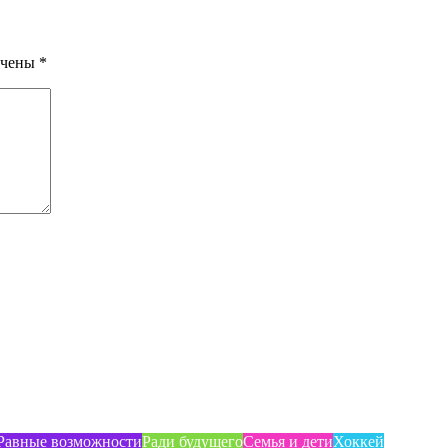
ечены
*
Равные возможности
Ради будущего
Семья и дети
Хоккей