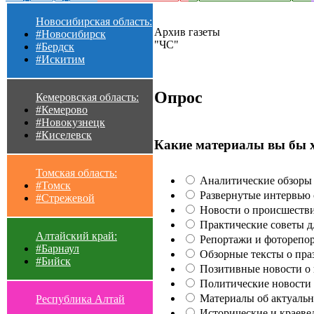
Новосибирская область:
Архив газеты
#Новосибирск
"ЧС"
#Бердск
#Искитим
Опрос
Кемеровская область:
#Кемерово
#Новокузнецк
#Киселевск
Какие материалы вы бы 
Томская область:
Аналитические обзоры 
#Томск
Развернутые интервью с
#Стрежевой
Новости о происшестви
Практические советы для
Алтайский край:
Репортажи и фоторепор
#Барнаул
Обзорные тексты о праз
#Бийск
Позитивные новости о п
Политические новости 
Материалы об актуальн
Республика Алтай
Исторические и краеве