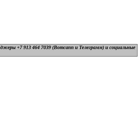
нджеры +7 913 464 7039 (Вотсапп и Телеграмм) и
социальные