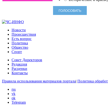
Новости
Происшествия
Есть вопрос
Политика
Общество
Спорт
Совет Директоров
Редакция
Расценки
Контакты
Правила использования материалов портала
|
Политика обработ
rss
vk
ok
Telegram