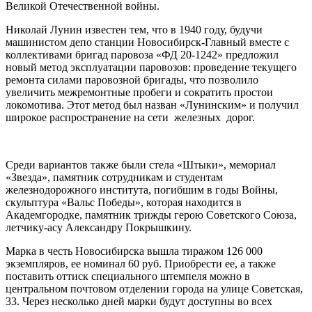
Великой Отечественной войны.
Николай Лунин известен тем, что в 1940 году, будучи
машинистом депо станции Новосибирск-Главный вместе с
коллективами бригад паровоза «ФД 20-1242» предложил
новый метод эксплуатации паровозов: проведение текущего
ремонта силами паровозной бригады, что позволило
увеличить межремонтные пробеги и сократить простои
локомотива. Этот метод был назван «Лунинским» и получил
широкое распространение на сети железных дорог.
Среди вариантов также были стела «Штыки», мемориал
«Звезда», памятник сотрудникам и студентам
железнодорожного института, погибшим в годы Войны,
скульптура «Вальс Победы», которая находится в
Академгородке, памятник трижды герою Советского Союза,
летчику-асу Александру Покрышкину.
Марка в честь Новосибирска вышла тиражом 126 000
экземпляров, ее номинал 60 руб. Приобрести ее, а также
поставить оттиск специального штемпеля можно в
центральном почтовом отделении города на улице Советская,
33. Через несколько дней марки будут доступны во всех