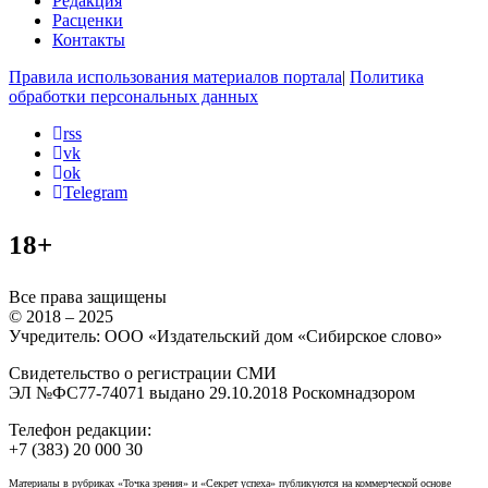
Редакция
Расценки
Контакты
Правила использования материалов портала
|
Политика
обработки персональных данных
rss
vk
ok
Telegram
18+
Все права защищены
© 2018 – 2025
Учредитель: ООО «Издательский дом «Сибирское слово»
Свидетельство о регистрации СМИ
ЭЛ №ФС77-74071 выдано 29.10.2018 Роскомнадзором
Телефон редакции:
+7 (383) 20 000 30
Материалы в рубриках «Точка зрения» и «Секрет успеха» публикуются на коммерческой основе