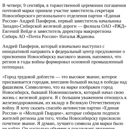
В четверг, 9 сентября, в торжественной церемонии погашения
почтовой марки приняли участие заместитель секретаря
Новосибирского регионального отделения партии «Единая
Россия» Андрей Панферов, первый заместитель начальника
Западно-Сибирской железной дороги — филиала ОАО «РЖД»
Евгений Вейде и заместитель директора макрорегиона
Сибирь АО «Почта России» Наталья Жданова.
Андрей Панферов, который изначально выступил с
инициативой направить в федеральный центр предложение о
присвоении Новосибирску высокого звания, напомнил, что
регион в годы войны формировал основной промышленный
потенциал.
«Город трудовой доблести — это высокое звание, которое
присваивается городам, внесшим большой вклад в победы над
фашизмом. Символично, что на марке изображен город
Новосибирск, бывший Новониколаевск, который начал свою
жизнь с железной дороги. Я с большим уважением отношусь к
железнодорожникам, их вкладу в Великую Отечественную
войну. Я хочу сказать спасибо активистам партии «Единая
Россия» и «Молодой Гвардии», которые собирали подписи
жителей региона для того, чтобы Новосибирску присвоили
почетное звание. Я думаю, лучшего символа для марки было
не найти. Он настолько объемен и показывает движение