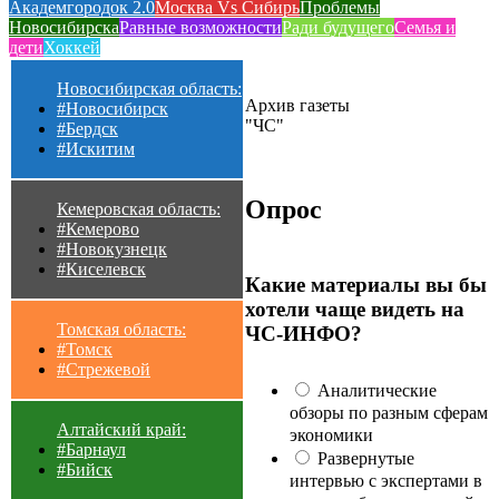
Академгородок 2.0
Москва Vs Сибирь
Проблемы
Новосибирска
Равные возможности
Ради будущего
Семья и
дети
Хоккей
Новосибирская область:
Архив газеты
#Новосибирск
"ЧС"
#Бердск
#Искитим
Опрос
Кемеровская область:
#Кемерово
#Новокузнецк
#Киселевск
Какие материалы вы бы
хотели чаще видеть на
Томская область:
ЧС-ИНФО?
#Томск
#Стрежевой
Аналитические
обзоры по разным сферам
Алтайский край:
экономики
#Барнаул
Развернутые
#Бийск
интервью с экспертами в