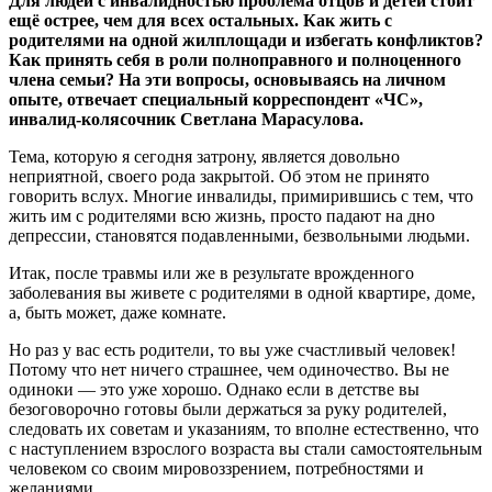
Для людей с инвалидностью проблема отцов и детей стоит
ещё острее, чем для всех остальных. Как жить с
родителями на одной жилплощади и избегать конфликтов?
Как принять себя в роли полноправного и полноценного
члена семьи? На эти вопросы, основываясь на личном
опыте, отвечает специальный корреспондент «ЧС»,
инвалид-колясочник Светлана Марасулова.
Тема, которую я сегодня затрону, является довольно
неприятной, своего рода закрытой. Об этом не принято
говорить вслух. Многие инвалиды, примирившись с тем, что
жить им с родителями всю жизнь, просто падают на дно
депрессии, становятся подавленными, безвольными людьми.
Итак, после травмы или же в результате врожденного
заболевания вы живете с родителями в одной квартире, доме,
а, быть может, даже комнате.
Но раз у вас есть родители, то вы уже счастливый человек!
Потому что нет ничего страшнее, чем одиночество. Вы не
одиноки — это уже хорошо. Однако если в детстве вы
безоговорочно готовы были держаться за руку родителей,
следовать их советам и указаниям, то вполне естественно, что
с наступлением взрослого возраста вы стали самостоятельным
человеком со своим мировоззрением, потребностями и
желаниями.