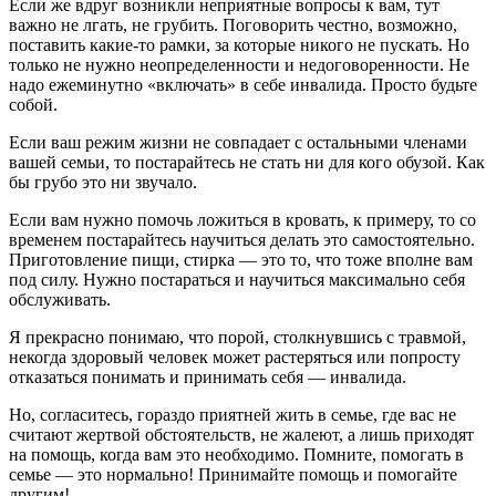
Если же вдруг возникли неприятные вопросы к вам, тут
важно не лгать, не грубить. Поговорить честно, возможно,
поставить какие-то рамки, за которые никого не пускать. Но
только не нужно неопределенности и недоговоренности. Не
надо ежеминутно «включать» в себе инвалида. Просто будьте
собой.
Если ваш режим жизни не совпадает с остальными членами
вашей семьи, то постарайтесь не стать ни для кого обузой. Как
бы грубо это ни звучало.
Если вам нужно помочь ложиться в кровать, к примеру, то со
временем постарайтесь научиться делать это самостоятельно.
Приготовление пищи, стирка — это то, что тоже вполне вам
под силу. Нужно постараться и научиться максимально себя
обслуживать.
Я прекрасно понимаю, что порой, столкнувшись с травмой,
некогда здоровый человек может растеряться или попросту
отказаться понимать и принимать себя — инвалида.
Но, согласитесь, гораздо приятней жить в семье, где вас не
считают жертвой обстоятельств, не жалеют, а лишь приходят
на помощь, когда вам это необходимо. Помните, помогать в
семье — это нормально! Принимайте помощь и помогайте
другим!