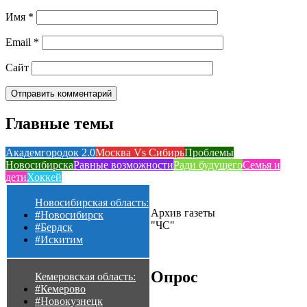
Имя
*
Email
*
Сайт
Главные темы
Академгородок 2.0
Москва Vs Сибирь
Проблемы
Новосибирска
Равные возможности
Ради будущего
Семья и
дети
Хоккей
Новосибирская область:
Архив газеты
#Новосибирск
"ЧС"
#Бердск
#Искитим
Опрос
Кемеровская область:
#Кемерово
#Новокузнецк