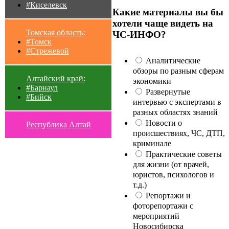
#Киселевск
Какие материалы вы бы
хотели чаще видеть на
Томская область:
ЧС-ИНФО?
#Томск
#Стрежевой
Аналитические
обзоры по разным сферам
Алтайский край:
экономики
#Барнаул
Развернутые
#Бийск
интервью с экспертами в
разных областях знаний
Новости о
Республика Алтай
происшествиях, ЧС, ДТП,
криминале
Практические советы
для жизни (от врачей,
юристов, психологов и
т.д.)
Репортажи и
фоторепортажи с
мероприятий
Новосибирска