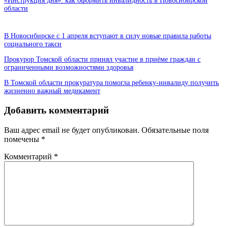
«Инструкция дня»: как оформить инвалидность в Новосибирской
области
В Новосибирске с 1 апреля вступают в силу новые правила работы
социального такси
Прокурор Томской области принял участие в приёме граждан с
ограниченными возможностями здоровья
В Томской области прокуратура помогла ребенку-инвалиду получить
жизненно важный медикамент
Добавить комментарий
Ваш адрес email не будет опубликован.
Обязательные поля
помечены
*
Комментарий
*