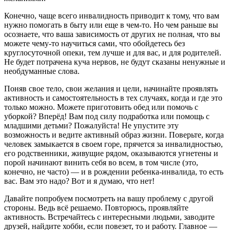
Конечно, чаще всего инвалидность приводит к тому, что вам
нужно помогать в быту или еще в чем-то. Но чем раньше вы
осознаете, что ваша зависимость от других не полная, что вы
можете чему-то научиться сами, что обойдетесь без
круглосуточной опеки, тем лучше и для вас, и для родителей.
Не будет потрачена куча нервов, не будут сказаны ненужные и
необдуманные слова.
Поняв свое тело, свои желания и цели, начинайте проявлять
активность и самостоятельность в тех случаях, когда и где это
только можно. Можете приготовить обед или помочь с
уборкой? Вперёд! Вам под силу подработка или помощь с
младшими детьми? Пожалуйста! Не упустите эту
возможность и ведите активный образ жизни. Поверьте, когда
человек замыкается в своем горе, прячется за инвалидностью,
его родственники, живущие рядом, оказываются угнетены и
порой начинают винить себя во всем, в том числе (это,
конечно, не часто) — и в рождении ребенка-инвалида, то есть
вас. Вам это надо? Вот и я думаю, что нет!
Давайте попробуем посмотреть на вашу проблему с другой
стороны. Ведь всё решаемо. Повторюсь, проявляйте
активность. Встречайтесь с интересными людьми, заводите
друзей, найдите хобби, если повезет, то и работу. Главное —