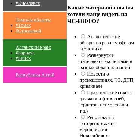
#Киселевск
Какие материалы вы бы
хотели чаще видеть на
Томская область:
ЧС-ИНФО?
#Томск
#Стрежевой
Аналитические
обзоры по разным сферам
Алтайский край:
экономики
#Барнаул
Развернутые
#Бийск
интервью с экспертами в
разных областях знаний
Новости о
Республика Алтай
происшествиях, ЧС, ДТП,
криминале
Практические советы
для жизни (от врачей,
юристов, психологов и
т.д.)
Репортажи и
фоторепортажи с
мероприятий
Новосибирска