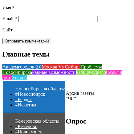
Имя
*
Email
*
Сайт
Главные темы
Академгородок 2.0
Москва Vs Сибирь
Проблемы
Новосибирска
Равные возможности
Ради будущего
Семья и
дети
Хоккей
Новосибирская область:
Архив газеты
#Новосибирск
"ЧС"
#Бердск
#Искитим
Опрос
Кемеровская область:
#Кемерово
#Новокузнецк