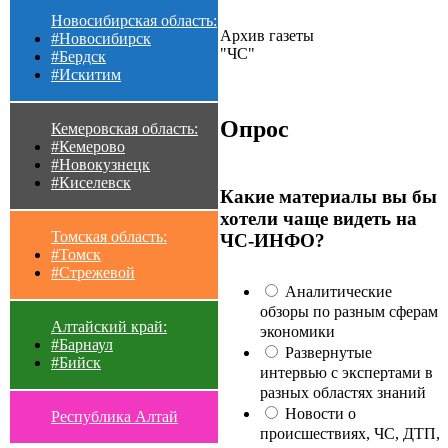
Новосибирская область:
Архив газеты
#Новосибирск
"ЧС"
#Бердск
#Искитим
Опрос
Кемеровская область:
#Кемерово
#Новокузнецк
#Киселевск
Какие материалы вы бы
хотели чаще видеть на
Томская область:
ЧС-ИНФО?
#Томск
#Стрежевой
Аналитические
обзоры по разным сферам
Алтайский край:
экономики
#Барнаул
Развернутые
#Бийск
интервью с экспертами в
разных областях знаний
Новости о
Республика Алтай
происшествиях, ЧС, ДТП,