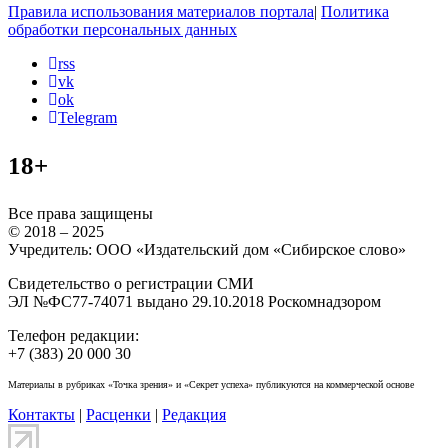
Правила использования материалов портала
|
Политика
обработки персональных данных
rss
vk
ok
Telegram
18+
Все права защищены
© 2018 – 2025
Учредитель: ООО «Издательский дом «Сибирское слово»
Свидетельство о регистрации СМИ
ЭЛ №ФС77-74071 выдано 29.10.2018 Роскомнадзором
Телефон редакции:
+7 (383) 20 000 30
Материалы в рубриках «Точка зрения» и «Секрет успеха» публикуются на коммерческой основе
Контакты
|
Расценки
|
Редакция