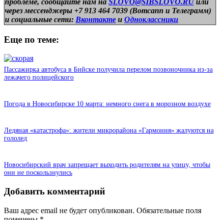
проблеме, сообщайте нам на
SLOVO@SIBSLOVO.RU
или
через мессенджеры +7 913 464 7039 (Вотсапп и Телеграмм)
и
социальные сети:
Вконтакте
и
Одноклассники
Еще по теме:
Пассажирка автобуса в Бийске получила перелом позвоночника из-за
лежачего полицейского
Погода в Новосибирске 10 марта: немного снега в морозном воздухе
Ледяная «катастрофа»: жители микрорайона «Гармония» жалуются на
гололед
Новосибирский врач запрещает выходить родителям на улицу, чтобы
они не поскользнулись
Добавить комментарий
Ваш адрес email не будет опубликован.
Обязательные поля
помечены
*