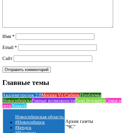
Имя
*
Email
*
Сайт
Главные темы
Академгородок 2.0
Москва Vs Сибирь
Проблемы
Новосибирска
Равные возможности
Ради будущего
Семья и
дети
Хоккей
Новосибирская область:
Архив газеты
#Новосибирск
"ЧС"
#Бердск
#Искитим