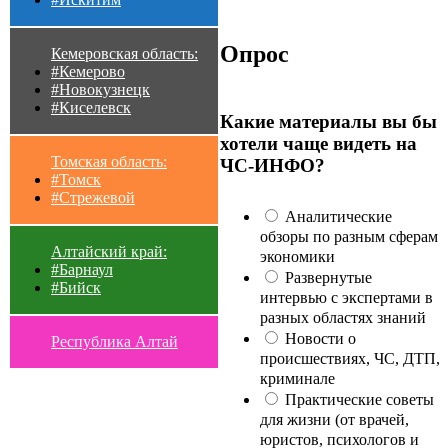
Опрос
Кемеровская область:
#Кемерово
#Новокузнецк
#Киселевск
Какие материалы вы бы
хотели чаще видеть на
Томская область:
ЧС-ИНФО?
#Томск
#Стрежевой
Аналитические
обзоры по разным сферам
Алтайский край:
экономики
#Барнаул
Развернутые
#Бийск
интервью с экспертами в
разных областях знаний
Новости о
Республика Алтай
происшествиях, ЧС, ДТП,
криминале
Практические советы
для жизни (от врачей,
юристов, психологов и