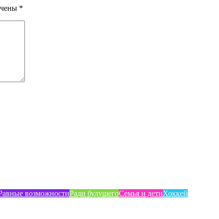
ечены
*
Равные возможности
Ради будущего
Семья и дети
Хоккей