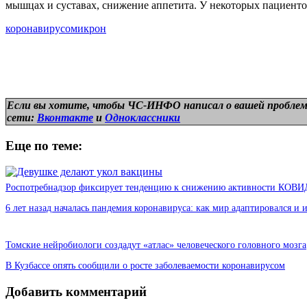
мышцах и суставах, снижение аппетита. У некоторых пациентов
коронавирус
омикрон
Если вы хотите, чтобы ЧС-ИНФО написал о вашей проблем
сети:
Вконтакте
и
Одноклассники
Еще по теме:
Роспотребнадзор фиксирует тенденцию к снижению активности КОВИ
6 лет назад началась пандемия коронавируса: как мир адаптировался и 
Томские нейробиологи создадут «атлас» человеческого головного мозга
В Кузбассе опять сообщили о росте заболеваемости коронавирусом
Добавить комментарий