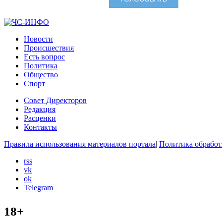
Новости
Происшествия
Есть вопрос
Политика
Общество
Спорт
Совет Директоров
Редакция
Расценки
Контакты
Правила использования материалов портала
|
Политика обработ
rss
vk
ok
Telegram
18+