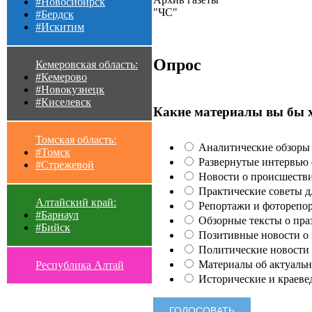
#Новосибирск
"ЧС"
#Бердск
#Искитим
Опрос
Кемеровская область:
#Кемерово
#Новокузнецк
#Киселевск
Какие материалы вы бы 
Томская область:
Аналитические обзоры 
#Томск
Развернутые интервью с
#Стрежевой
Новости о происшестви
Практические советы для
Алтайский край:
Репортажи и фоторепор
#Барнаул
Обзорные тексты о праз
#Бийск
Позитивные новости о п
Политические новости 
Материалы об актуальн
Республика Алтай
Исторические и краеве