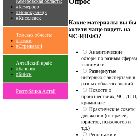
Опрос
Кемеровская область:
#Кемерово
#Новокузнецк
#Киселевск
Какие материалы вы бы
хотели чаще видеть на
Томская область:
ЧС-ИНФО?
#Томск
#Стрежевой
Аналитические
обзоры по разным сферам
Алтайский край:
экономики
#Барнаул
Развернутые
#Бийск
интервью с экспертами в
разных областях знаний
Новости о
Республика Алтай
происшествиях, ЧС, ДТП,
криминале
Практические советы
для жизни (от врачей,
юристов, психологов и
т.д.)
Репортажи и