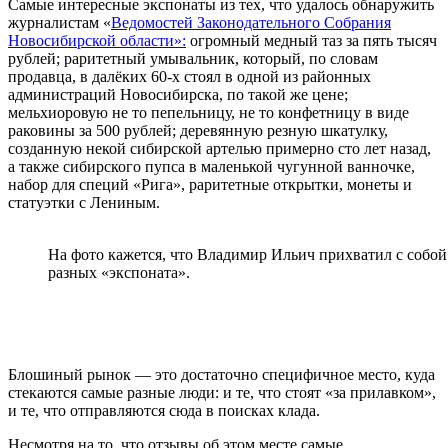
Самые интересные экспонаты из тех, что удалось обнаружить
журналистам «
Ведомостей Законодательного Собрания
Новосибирской области»:
огромный медный таз за пять тысяч
рублей; раритетный умывальник, который, по словам
продавца, в далёких 60-х стоял в одной из районных
администраций Новосибирска, по такой же цене;
мельхиоровую не то пепельницу, не то конфетницу в виде
раковины за 500 рублей; деревянную резную шкатулку,
созданную некой сибирской артелью примерно сто лет назад,
а также сибирского пупса в маленькой чугунной ванночке,
набор для специй «Рига», раритетные открытки, монеты и
статуэтки с Лениным.
На фото кажется, что Владимир Ильич прихватил с собой
разных «экспоната».
Блошиный рынок — это достаточно специфичное место, куда
стекаются самые разные люди: и те, что стоят «за прилавком»,
и те, что отправляются сюда в поисках клада.
Несмотря на то, что отзывы об этом месте самые