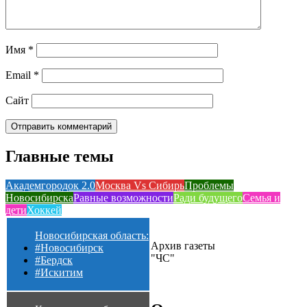
Имя
*
Email
*
Сайт
Главные темы
Академгородок 2.0
Москва Vs Сибирь
Проблемы
Новосибирска
Равные возможности
Ради будущего
Семья и
дети
Хоккей
Новосибирская область:
Архив газеты
#Новосибирск
"ЧС"
#Бердск
#Искитим