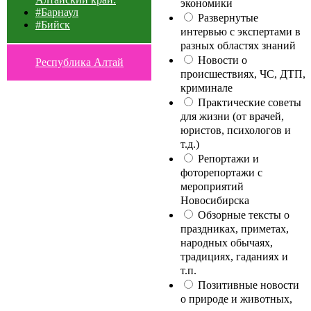
экономики
#Барнаул
Развернутые
#Бийск
интервью с экспертами в
разных областях знаний
Новости о
Республика Алтай
происшествиях, ЧС, ДТП,
криминале
Практические советы
для жизни (от врачей,
юристов, психологов и
т.д.)
Репортажи и
фоторепортажи с
мероприятий
Новосибирска
Обзорные тексты о
праздниках, приметах,
народных обычаях,
традициях, гаданиях и
т.п.
Позитивные новости
о природе и животных,