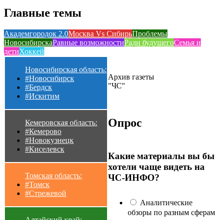
Главные темы
Академгородок 2.0
Москва Vs Сибирь
Проблемы
Новосибирска
Равные возможности
Ради будущего
Семья и
дети
Хоккей
Новосибирская область:
Архив газеты
#Новосибирск
"ЧС"
#Бердск
#Искитим
Опрос
Кемеровская область:
#Кемерово
#Новокузнецк
#Киселевск
Какие материалы вы бы
хотели чаще видеть на
Томская область:
ЧС-ИНФО?
#Томск
#Стрежевой
Аналитические
обзоры по разным сферам
Алтайский край: