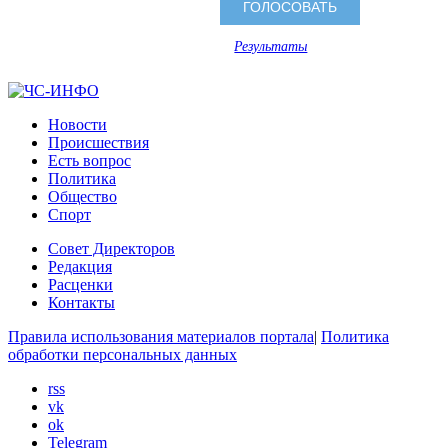
Результаты
Новости
Происшествия
Есть вопрос
Политика
Общество
Спорт
Совет Директоров
Редакция
Расценки
Контакты
Правила использования материалов портала
|
Политика
обработки персональных данных
rss
vk
ok
Telegram