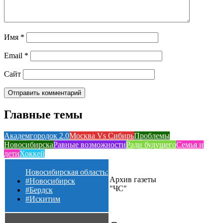
Имя
*
Email
*
Сайт
Главные темы
Академгородок 2.0
Москва Vs Сибирь
Проблемы
Новосибирска
Равные возможности
Ради будущего
Семья и
дети
Хоккей
Новосибирская область:
Архив газеты
#Новосибирск
"ЧС"
#Бердск
#Искитим