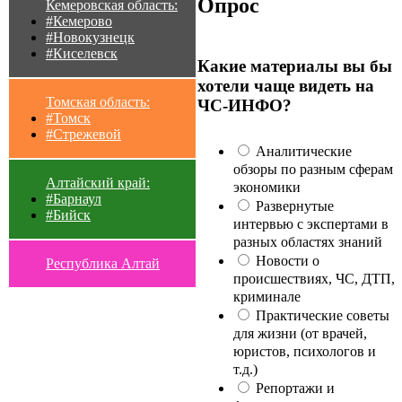
Опрос
Кемеровская область:
#Кемерово
#Новокузнецк
#Киселевск
Какие материалы вы бы
хотели чаще видеть на
Томская область:
ЧС-ИНФО?
#Томск
#Стрежевой
Аналитические
обзоры по разным сферам
Алтайский край:
экономики
#Барнаул
Развернутые
#Бийск
интервью с экспертами в
разных областях знаний
Новости о
Республика Алтай
происшествиях, ЧС, ДТП,
криминале
Практические советы
для жизни (от врачей,
юристов, психологов и
т.д.)
Репортажи и