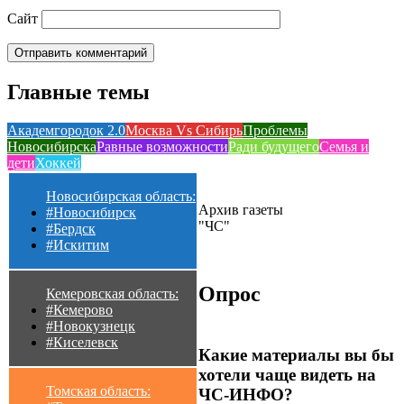
Сайт
Главные темы
Академгородок 2.0
Москва Vs Сибирь
Проблемы
Новосибирска
Равные возможности
Ради будущего
Семья и
дети
Хоккей
Новосибирская область:
Архив газеты
#Новосибирск
"ЧС"
#Бердск
#Искитим
Опрос
Кемеровская область:
#Кемерово
#Новокузнецк
#Киселевск
Какие материалы вы бы
хотели чаще видеть на
Томская область:
ЧС-ИНФО?