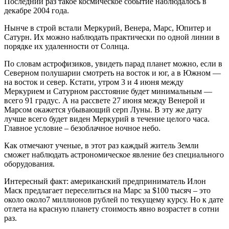
Последний раз такое космическое событие наблюдалось в
декабре 2004 года.
Нынче в строй встали Меркурий, Венера, Марс, Юпитер и
Сатурн. Их можно наблюдать практически по одной линии в
порядке их удаленности от Солнца.
По словам астрофизиков, увидеть парад планет можно, если в
Северном полушарии смотреть на восток и юг, а в Южном —
на восток и север. Кстати, утром 3 и 4 июня между
Меркурием и Сатурном расстояние будет минимальным —
всего 91 градус. А на рассвете 27 июня между Венерой и
Марсом окажется убывающий серп Луны. В эту же дату
лучше всего будет виден Меркурий в течение целого часа.
Главное условие – безоблачное ночное небо.
Как отмечают ученые, в этот раз каждый житель Земли
сможет наблюдать астрономическое явление без специального
оборудования.
Интересный факт: американский предприниматель Илон
Маск предлагает переселиться на Марс за $100 тысяч – это
около около7 миллионов рублей по текущему курсу. Но к дате
отлета на красную планету стоимость явно возрастет в сотни
раз.