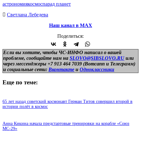
астрономия
космос
парад планет
Светлана Лебедева
Наш канал в МАХ
Поделиться:
Если вы хотите, чтобы ЧС-ИНФО написал о вашей
проблеме, сообщайте нам на
SLOVO@SIBSLOVO.RU
или
через мессенджеры +7 913 464 7039 (Вотсапп и Телеграмм)
и
социальные сети:
Вконтакте
и
Одноклассники
Еще по теме:
65 лет назад советский космонавт Герман Титов совершил второй в
истории полёт в космос
Анна Кикина начала предстартовые тренировки на корабле «Союз
МС-29»