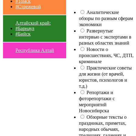
#Томск
#Стрежевой
Аналитические
обзоры по разным сферам
Алтайский край:
экономики
#Барнаул
Развернутые
#Бийск
интервью с экспертами в
разных областях знаний
Новости о
Республика Алтай
происшествиях, ЧС, ДТП,
криминале
Практические советы
для жизни (от врачей,
юристов, психологов и
т.д.)
Репортажи и
фоторепортажи с
мероприятий
Новосибирска
Обзорные тексты о
праздниках, приметах,
народных обычаях,
традициях, гаданиях и