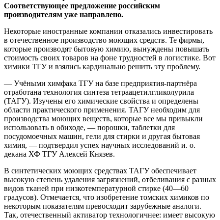
Соответствующее предложение российским
производителям уже направлено.
Некоторые иностранные компании отказались инвестировать
в отечественное производство моющих средств. Те фирмы,
которые производят бытовую химию, вынуждены повышать
стоимость своих товаров на фоне трудностей в логистике. Вот
химики ТГУ и взялись кардинально решить эту проблему.
— Учёными химфака ТГУ на базе предприятия-партнёра
отработана технология синтеза тетраацетилгликолурила
(ТАГУ). Изучены его химические свойства и определены
области практического применения. ТАГУ необходим для
производства моющих веществ, которые все мы привыкли
использовать в обиходе, — порошки, таблетки для
посудомоечных машин, гели для стирки и другая бытовая
химия, — подтвердил успех научных исследований и. о.
декана ХФ ТГУ Алексей Князев.
В синтетических моющих средствах ТАГУ обеспечивает
высокую степень удаления загрязнений, отбеливания с разных
видов тканей при низкотемпературной стирке (40—60
градусов). Отмечается, что изобретение томских химиков по
некоторым показателям превосходит зарубежные аналоги.
Так, отечественный активатор технологичнее: имеет высокую