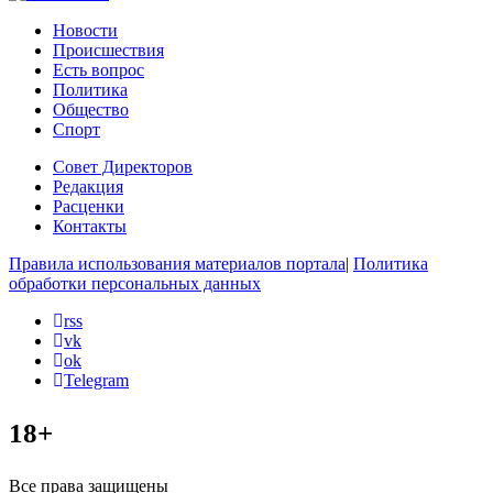
Новости
Происшествия
Есть вопрос
Политика
Общество
Спорт
Совет Директоров
Редакция
Расценки
Контакты
Правила использования материалов портала
|
Политика
обработки персональных данных
rss
vk
ok
Telegram
18+
Все права защищены