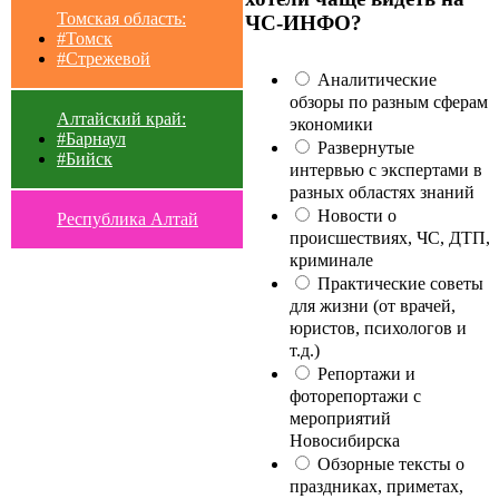
Томская область:
ЧС-ИНФО?
#Томск
#Стрежевой
Аналитические
обзоры по разным сферам
Алтайский край:
экономики
#Барнаул
Развернутые
#Бийск
интервью с экспертами в
разных областях знаний
Новости о
Республика Алтай
происшествиях, ЧС, ДТП,
криминале
Практические советы
для жизни (от врачей,
юристов, психологов и
т.д.)
Репортажи и
фоторепортажи с
мероприятий
Новосибирска
Обзорные тексты о
праздниках, приметах,