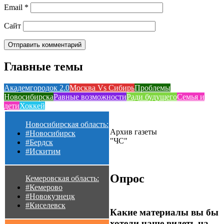
Email
*
Сайт
Главные темы
Академгородок 2.0
Москва Vs Сибирь
Проблемы
Новосибирска
Равные возможности
Ради будущего
Семья и
дети
Хоккей
Новосибирская область:
Архив газеты
#Новосибирск
"ЧС"
#Бердск
#Искитим
Опрос
Кемеровская область:
#Кемерово
#Новокузнецк
#Киселевск
Какие материалы вы бы
хотели чаще видеть на