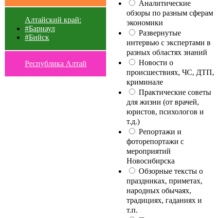
Аналитические
обзоры по разным сферам
Алтайский край:
экономики
#Барнаул
Развернутые
#Бийск
интервью с экспертами в
разных областях знаний
Новости о
Республика Алтай
происшествиях, ЧС, ДТП,
криминале
Практические советы
для жизни (от врачей,
юристов, психологов и
т.д.)
Репортажи и
фоторепортажи с
мероприятий
Новосибирска
Обзорные тексты о
праздниках, приметах,
народных обычаях,
традициях, гаданиях и
т.п.