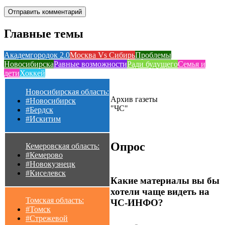
Главные темы
Академгородок 2.0
Москва Vs Сибирь
Проблемы
Новосибирска
Равные возможности
Ради будущего
Семья и
дети
Хоккей
Новосибирская область:
Архив газеты
#Новосибирск
"ЧС"
#Бердск
#Искитим
Опрос
Кемеровская область:
#Кемерово
#Новокузнецк
#Киселевск
Какие материалы вы бы
хотели чаще видеть на
Томская область:
ЧС-ИНФО?
#Томск
#Стрежевой