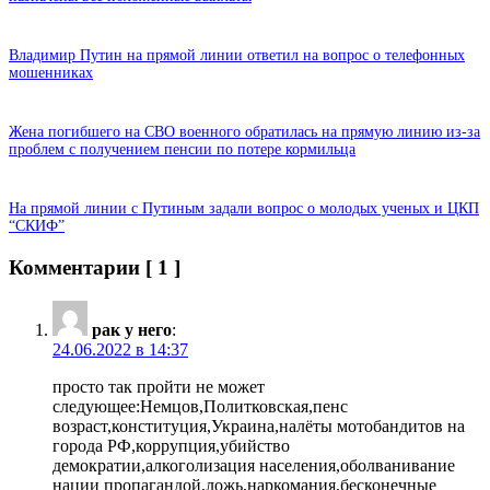
Владимир Путин на прямой линии ответил на вопрос о телефонных
мошенниках
Жена погибшего на СВО военного обратилась на прямую линию из-за
проблем с получением пенсии по потере кормильца
На прямой линии с Путиным задали вопрос о молодых ученых и ЦКП
“СКИФ”
Комментарии
[ 1 ]
рак у него
:
24.06.2022 в 14:37
просто так пройти не может
следующее:Немцов,Политковская,пенс
возраст,конституция,Украина,налёты мотобандитов на
города РФ,коррупция,убийство
демократии,алкоголизация населения,оболванивание
нации пропагандой,ложь,наркомания,бесконечные