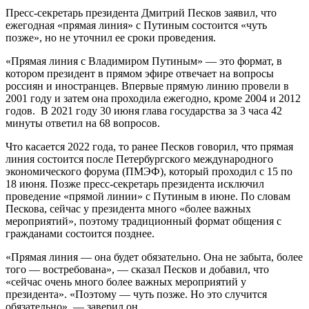
Пресс-секретарь президента Дмитрий Песков заявил, что
ежегодная «прямая линия» с Путиным состоится «чуть
позже», но не уточнил ее сроки проведения.
«Прямая линия с Владимиром Путиным» — это формат, в
котором президент в прямом эфире отвечает на вопросы
россиян и иностранцев. Впервые прямую линию провели в
2001 году и затем она проходила ежегодно, кроме 2004 и 2012
годов. В 2021 году 30 июня глава государства за 3 часа 42
минуты ответил на 68 вопросов.
Что касается 2022 года, то ранее Песков говорил, что прямая
линия состоится после Петербургского международного
экономического форума (ПМЭФ), который проходил с 15 по
18 июня. Позже пресс-секретарь президента исключил
проведение «прямой линии» с Путиным в июне. По словам
Пескова, сейчас у президента много «более важных
мероприятий», поэтому традиционный формат общения с
гражданами состоится позднее.
«Прямая линия — она будет обязательно. Она не забыта, более
того — востребована», — сказал Песков и добавил, что
«сейчас очень много более важных мероприятий у
президента». «Поэтому — чуть позже. Но это случится
обязательно», — заверил он.