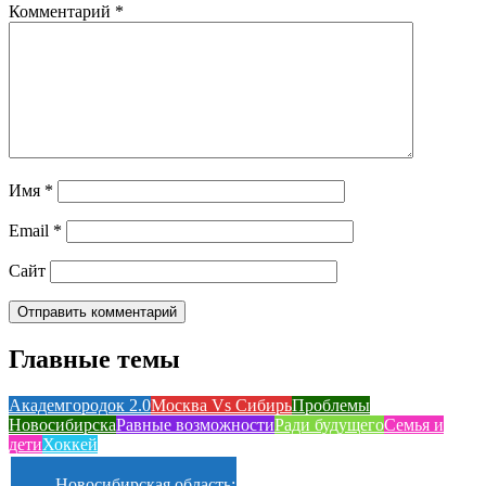
Комментарий
*
Имя
*
Email
*
Сайт
Главные темы
Академгородок 2.0
Москва Vs Сибирь
Проблемы
Новосибирска
Равные возможности
Ради будущего
Семья и
дети
Хоккей
Новосибирская область: