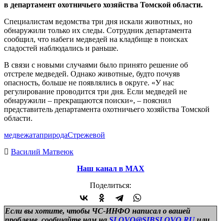
в департамент охотничьего хозяйства Томской области.
Специалистам ведомства три дня искали животных, но
обнаружили только их следы. Сотрудник департамента
сообщил, что набеги медведей на кладбище в поисках
сладостей наблюдались и раньше.
В связи с новыми случаями было принято решение об
отстреле медведей. Однако животные, будто почуяв
опасность, больше не появлялись в округе. «У нас
регулирование проводится три дня. Если медведей не
обнаружили – прекращаются поиски», – пояснил
представитель департамента охотничьего хозяйства Томской
области.
медвежата
природа
Стрежевой
Василий Матвеюк
Наш канал в МАХ
Поделиться:
Если вы хотите, чтобы ЧС-ИНФО написал о вашей
проблеме, сообщайте нам на
SLOVO@SIBSLOVO.RU
или