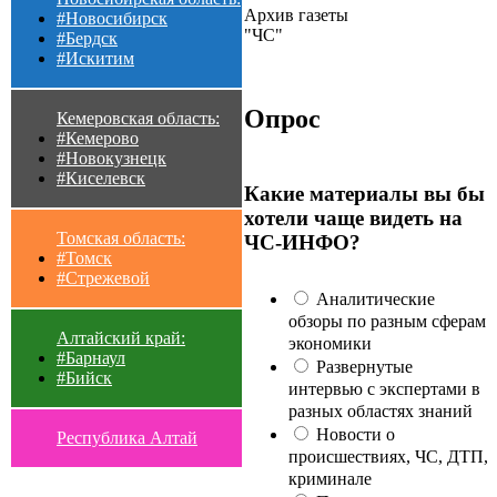
Архив газеты
#Новосибирск
"ЧС"
#Бердск
#Искитим
Опрос
Кемеровская область:
#Кемерово
#Новокузнецк
#Киселевск
Какие материалы вы бы
хотели чаще видеть на
Томская область:
ЧС-ИНФО?
#Томск
#Стрежевой
Аналитические
обзоры по разным сферам
Алтайский край:
экономики
#Барнаул
Развернутые
#Бийск
интервью с экспертами в
разных областях знаний
Новости о
Республика Алтай
происшествиях, ЧС, ДТП,
криминале