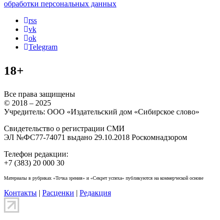
обработки персональных данных
rss
vk
ok
Telegram
18+
Все права защищены
© 2018 – 2025
Учредитель: ООО «Издательский дом «Сибирское слово»
Свидетельство о регистрации СМИ
ЭЛ №ФС77-74071 выдано 29.10.2018 Роскомнадзором
Телефон редакции:
+7 (383) 20 000 30
Материалы в рубриках «Точка зрения» и «Секрет успеха» публикуются на коммерческой основе
Контакты
|
Расценки
|
Редакция