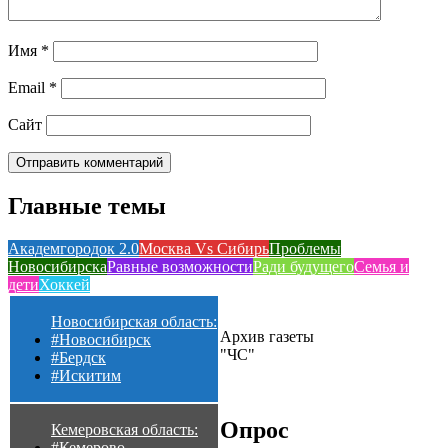
Имя
*
Email
*
Сайт
Главные темы
Академгородок 2.0
Москва Vs Сибирь
Проблемы
Новосибирска
Равные возможности
Ради будущего
Семья и
дети
Хоккей
Новосибирская область:
Архив газеты
#Новосибирск
"ЧС"
#Бердск
#Искитим
Опрос
Кемеровская область:
#Кемерово