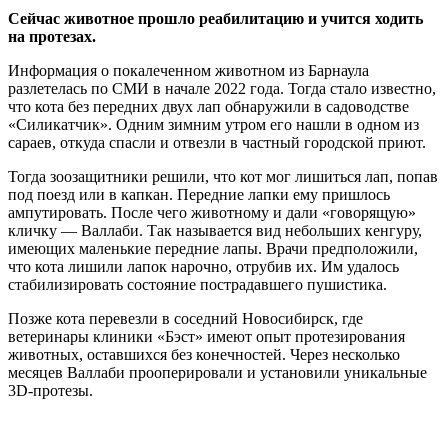
Сейчас животное прошло реабилитацию и учится ходить
на протезах.
Информация о покалеченном животном из Барнаула
разлетелась по СМИ в начале 2022 года. Тогда стало известно,
что кота без передних двух лап обнаружили в садоводстве
«Силикатчик». Одним зимним утром его нашли в одном из
сараев, откуда спасли и отвезли в частный городской приют.
Тогда зоозащитники решили, что кот мог лишиться лап, попав
под поезд или в капкан. Передние лапки ему пришлось
ампутировать. После чего животному и дали «говорящую»
кличку — Валлаби. Так называется вид небольших кенгуру,
имеющих маленькие передние лапы. Врачи предположили,
что кота лишили лапок нарочно, отрубив их. Им удалось
стабилизировать состояние пострадавшего пушистика.
Позже кота перевезли в соседний Новосибирск, где
ветеринары клиники «Бэст» имеют опыт протезирования
животных, оставшихся без конечностей. Через несколько
месяцев Валлаби прооперировали и установили уникальные
3D-протезы.