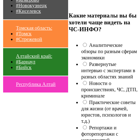
#Новокузнецк
#Киселевск
Какие материалы вы бы
хотели чаще видеть на
Томская область:
ЧС-ИНФО?
#Томск
#Стрежевой
Аналитические
обзоры по разным сферам
Алтайский край:
экономики
#Барнаул
Развернутые
#Бийск
интервью с экспертами в
разных областях знаний
Новости о
Республика Алтай
происшествиях, ЧС, ДТП,
криминале
Практические советы
для жизни (от врачей,
юристов, психологов и
т.д.)
Репортажи и
фоторепортажи с