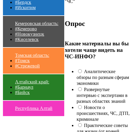
"ЧС"
#Бердск
#Искитим
Опрос
Кемеровская область:
#Кемерово
#Новокузнецк
#Киселевск
Какие материалы вы бы
хотели чаще видеть на
Томская область:
ЧС-ИНФО?
#Томск
#Стрежевой
Аналитические
обзоры по разным сферам
Алтайский край:
экономики
#Барнаул
Развернутые
#Бийск
интервью с экспертами в
разных областях знаний
Новости о
Республика Алтай
происшествиях, ЧС, ДТП,
криминале
Практические советы
для жизни (от врачей,