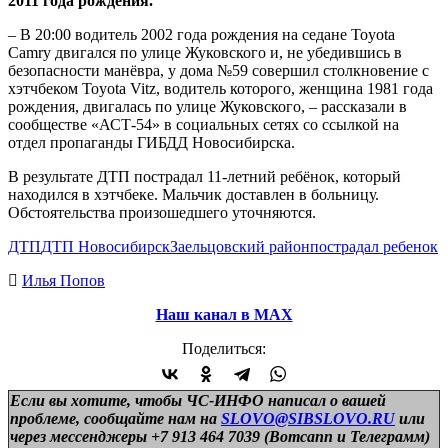
2011 года рождения.
– В 20:00 водитель 2002 года рождения на седане Toyota
Camry двигался по улице Жуковского и, не убедившись в
безопасности манёвра, у дома №59 совершил столкновение с
хэтчбеком Toyota Vitz, водитель которого, женщина 1981 года
рождения, двигалась по улице Жуковского, – рассказали в
сообществе «АСТ-54» в социальных сетях со ссылкой на
отдел пропаганды ГИБДД Новосибирска.
В результате ДТП пострадал 11-летний ребёнок, который
находился в хэтчбеке. Мальчик доставлен в больницу.
Обстоятельства произошедшего уточняются.
ДТП
ДТП Новосибирск
Заельцовский район
пострадал ребенок
Илья Попов
Наш канал в МАХ
Поделиться:
Если вы хотите, чтобы ЧС-ИНФО написал о вашей
проблеме, сообщайте нам на
SLOVO@SIBSLOVO.RU
или
через мессенджеры +7 913 464 7039 (Вотсапп и Телеграмм)