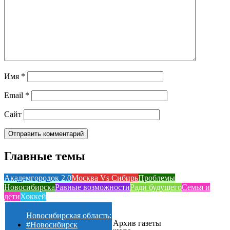
Имя
*
Email
*
Сайт
Главные темы
Академгородок 2.0
Москва Vs Сибирь
Проблемы
Новосибирска
Равные возможности
Ради будущего
Семья и
дети
Хоккей
Новосибирская область:
Архив газеты
#Новосибирск