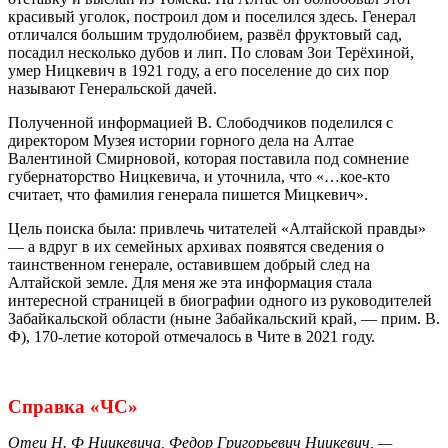
красивый уголок, построил дом и поселился здесь. Генерал
отличался большим трудолюбием, развёл фруктовый сад,
посадил несколько дубов и лип. По словам Зои Терёхиной,
умер Ницкевич в 1921 году, а его поселение до сих пор
называют Генеральской дачей.
Полученной информацией В. Слободчиков поделился с
директором Музея истории горного дела на Алтае
Валентиной Смирновой, которая поставила под сомнение
губернаторство Ницкевича, и уточнила, что «…кое-кто
считает, что фамилия генерала пишется Мицкевич».
Цель поиска была: привлечь читателей «Алтайской правды»
— а вдруг в их семейных архивах появятся сведения о
таинственном генерале, оставившем добрый след на
Алтайской земле. Для меня же эта информация стала
интересной страницей в биографии одного из руководителей
Забайкальской области (ныне Забайкальский край, — прим. В.
Ф), 170-летие которой отмечалось в Чите в 2021 году.
Справка «ЧС»
Отец Н. Ф Ницкевича, Федор Григорьевич Ницкевич, —