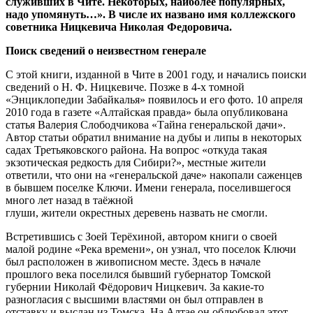
служивших в Чите. Некоторых, наиболее популярных,
надо упомянуть…». В числе их названо имя коллежского
советника Ницкевича Николая Федоровича.
Поиск сведений о неизвестном генерале
С этой книги, изданной в Чите в 2001 году, и начались поиски
сведений о Н. Ф. Ницкевиче. Позже в 4-х томной
«Энциклопедии Забайкалья» появилось и его фото. 10 апреля
2010 года в газете «Алтайская правда» была опубликована
статья Валерия Слободчикова «Тайна генеральской дачи».
Автор статьи обратил внимание на дубы и липы в некоторых
садах Третьяковского района. На вопрос «откуда такая
экзотическая редкость для Сибири?», местные жители
ответили, что они на «генеральской даче» накопали саженцев
в бывшем поселке Ключи. Имени генерала, поселившегося
много лет назад в таёжной
глуши, жители окрестных деревень назвать не смогли.
Встретившись с Зоей Терёхиной, автором книги о своей
малой родине «Река времени», он узнал, что поселок Ключи
был расположен в живописном месте. Здесь в начале
прошлого века поселился бывший губернатор Томской
губернии Николай Фёдорович Ницкевич. За какие-то
разногласия с высшими властями он был отправлен в
отставку и выслан из Томска. На Алтае он облюбовал этот