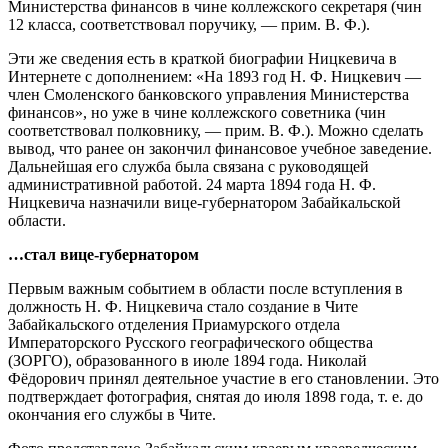
Министерства финансов в чине коллежского секретаря (чин
12 класса, соответствовал поручику, — прим. В. Ф.).
Эти же сведения есть в краткой биографии Ницкевича в
Интернете с дополнением: «На 1893 год Н. Ф. Ницкевич —
член Смоленского банковского управления Министерства
финансов», но уже в чине коллежского советника (чин
соответствовал полковнику, — прим. В. Ф.). Можно сделать
вывод, что ранее он закончил финансовое учебное заведение.
Дальнейшая его служба была связана с руководящей
административной работой. 24 марта 1894 года Н. Ф.
Ницкевича назначили вице-губернатором Забайкальской
области.
…стал вице-губернатором
Первым важным событием в области после вступления в
должность Н. Ф. Ницкевича стало создание в Чите
Забайкальского отделения Приамурского отдела
Императорского Русского географического общества
(ЗОРГО), образованного в июле 1894 года. Николай
Фёдорович принял деятельное участие в его становлении. Это
подтверждает фотография, снятая до июля 1898 года, т. е. до
окончания его службы в Чите.