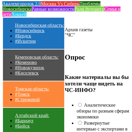
Академгородок 2.0
Москва Vs Сибирь
Проблемы
Новосибирска
Равные возможности
Ради будущего
Семья и
дети
Хоккей
Новосибирская область:
Архив газеты
#Новосибирск
"ЧС"
#Бердск
#Искитим
Опрос
Кемеровская область:
#Кемерово
#Новокузнецк
#Киселевск
Какие материалы вы бы
хотели чаще видеть на
Томская область:
ЧС-ИНФО?
#Томск
#Стрежевой
Аналитические
обзоры по разным сферам
Алтайский край:
экономики
#Барнаул
Развернутые
#Бийск
интервью с экспертами в