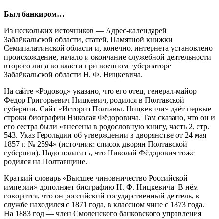
Был банкиром…
Из нескольких источников — Адрес-календарей
Забайкальской области, статей, Памятной книжки
Семипалатинской области и, конечно, интернета установлено
происхождение, начало и окончание служебной деятельности
второго лица во власти при военном губернаторе
Забайкальской области Н. Ф. Ницкевича.
На сайте «Родовод» указано, что его отец, генерал-майор
Федор Григорьевич Ницкевич, родился в Полтавской
губернии. Сайт «История Полтавы. Ницкевичи» даёт первые
строки биографии Николая Фёдоровича. Там сказано, что он и
его сестра были «внесены в родословную книгу, часть 2, стр.
543. Указ Герольдии об утверждении в дворянстве от 24 мая
1857 г. № 2594» (источник: список дворян Полтавской
губернии). Надо полагать, что Николай Фёдорович тоже
родился на Полтавщине.
Краткий словарь «Высшее чиновничество Российской
империи» дополняет биографию Н. Ф. Ницкевича. В нём
говорится, что он российский государственный деятель, в
службе находился с 1871 года, в классном чине с 1873 года.
На 1883 год — член Смоленского банковского управления