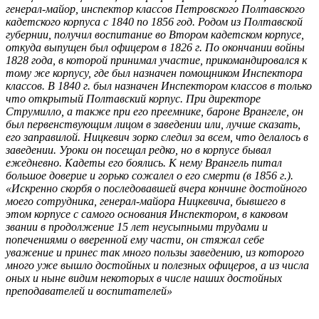
генерал-майор, инспектор классов Петровского Полтавского
кадетского корпуса с 1840 по 1856 год. Родом из Полтавской
губернии, получил воспитание во Втором кадетском корпусе,
откуда выпущен был офицером в 1826 г. По окончании войны
1828 года, в которой принимал участие, прикомандировался к
тому же корпусу, где был назначен помощником Инспектора
классов. В 1840 г. был назначен Инспектором классов в только
что открытый Полтавский корпус. При директоре
Струмилло, а также при его преемнике, бароне Врангеле, он
был первенствующим лицом в заведении или, лучше сказать,
его заправилой. Ницкевич зорко следил за всем, что делалось в
заведении. Уроки он посещал редко, но в корпусе бывал
ежедневно. Кадеты его боялись. К нему Врангель питал
большое доверие и горько сожалел о его смерти (в 1856 г.).
«Искренно скорбя о последовавшей вчера кончине достойного
моего сотрудника, генерал-майора Ницкевича, бывшего в
этом корпусе с самого основания Инспектором, в каковом
звании в продолжение 15 лет неусыпными трудами и
попечениями о вверенной ему части, он стяжал себе
уважение и принес так много пользы заведению, из которого
много уже вышло достойных и полезных офицеров, а из числа
оных и ныне видим некоторых в числе наших достойных
преподавателей и воспитателей»