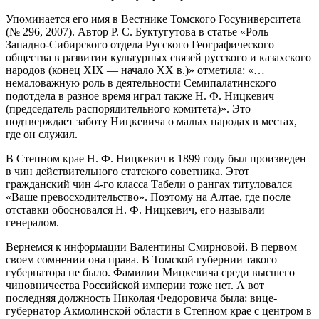
Упоминается его имя в Вестнике Томского Госуниверситета
(№ 296, 2007). Автор Р. С. Буктугутова в статье «Роль
Западно-Сибирского отдела Русского Географического
общества в развитии культурных связей русского и казахского
народов (конец XIX — начало ХХ в.)» отметила: «…
немаловажную роль в деятельности Семипалатинского
подотдела в разное время играл также Н. Ф. Ницкевич
(председатель распорядительного комитета)». Это
подтверждает заботу Ницкевича о малых народах в местах,
где он служил.
В Степном крае Н. Ф. Ницкевич в 1899 году был произведен
в чин действительного статского советника. Этот
гражданский чин 4-го класса Табели о рангах титуловался
«Ваше превосходительство». Поэтому на Алтае, где после
отставки обосновался Н. Ф. Ницкевич, его называли
генералом.
Вернемся к информации Валентины Смирновой. В первом
своем сомнении она права. В Томской губернии такого
губернатора не было. Фамилии Мицкевича среди высшего
чиновничества Российской империи тоже нет. А вот
последняя должность Николая Федоровича была: вице-
губернатор Акмолинской области в Степном крае с центром в