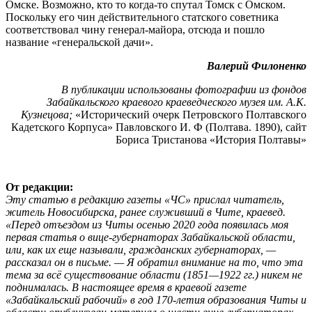
Омске. Возможно, кто то когда-то спутал Томск с Омском.
Поскольку его чин действительного статского советника
соответствовал чину генерал-майора, отсюда и пошло
название «генеральской дачи».
Валерий Филоненко
В публикации использованы фотографии из фондов
Забайкальского краевого краеведческого музея им. А.К.
Кузнецова;
«Исторический очерк Петровского Полтавского
Кадетского Корпуса» Павловского И. Ф (Полтава. 1890), сайт
Бориса Тристанова «История Полтавы»
От редакции:
Эту статью в редакцию газеты «ЧС» прислал читатель,
житель Новосибирска, ранее служивший в Чите, краевед.
«Перед отъездом из Читы осенью 2020 года появилась моя
первая статья о вице-губернаторах Забайкальской области,
или, как их еще называли, гражданских губернаторах, —
рассказал он в письме. — Я обратил внимание на то, что эта
тема за всё существование области (1851—1922 гг.) никем не
поднималась. В настоящее время в краевой газете
«Забайкальский рабочий» в год 170-летия образования Читы и