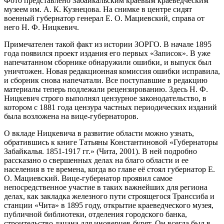
Фото представлено Забайкальским краевым краеведческим
музеем им. А. К. Кузнецова. На снимке в центре сидят
военный губернатор генерал Е. О. Мациевский, справа от
него Н. Ф. Ницкевич.
Примечателен такой факт из истории ЗОРГО. В начале 1895
года появился проект издания его первых «Записок». В уже
напечатанном сборнике обнаружили ошибки, и выпуск был
уничтожен. Новая редакционная комиссия ошибки исправила,
и сборник снова напечатали. Все поступавшие в редакцию
материалы теперь подлежали рецензированию. Здесь Н. Ф.
Ницкевич строго выполнял цензурное законодательство, в
котором с 1881 года цензура частных периодических изданий
была возложена на вице-губернаторов.
О вкладе Ницкевича в развитие области можно узнать,
обратившись к книге Татьяны Константиновой «Губернаторы
Забайкалья. 1851-1917 гг.» (Чита, 2001). В ней подробно
рассказано о свершенных делах на благо области и ее
населения в те времена, когда во главе её стоял губернатор Е.
О. Мациевский. Вице-губернатор проявил самое
непосредственное участие в таких важнейших для региона
делах, как закладка железного пути строящегося Транссиба и
станции «Чита» в 1895 году, открытие краеведческого музея,
публичной библиотеки, отделения городского банка,
строительство дацана для иноверцев-бурят. Он всегда был в