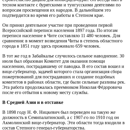
тесном контакте с бурятскими и тунгусскими деятелями по
вопросам просвещения их народов. В дальнейшем это
подтвердится во время его работы в Степном крае.
Он принял деятельное участие при проведении первой
Всероссийской переписи населения 1897 года. По итогам
переписи население в Чите составляло 11 480 человек. Для
сравнения: в момент возведения Читы в степень областного
города в 1851 году здесь проживало 659 человек.
В тот же год в Забайкалье случилось сильное наводнение. 30
июля был образован Комитет для оказания помощи
населению, пострадавшему от паводка. В его состав вошел и
вице-губернатор, задачей которого стала организация сбора
пожертвований для пострадавших и создание подобных
комитетов в районах области, где были сильные разливы рек.
Эта работа продолжалась преемником Николая Фёдоровича
после его отбытия к новому месту службы.
В Средней Азии и в отставке
В 1898 году Н. Ф. Ницкевич был переведен на такую же
должность в Семипалатинский, а с 1907-го по 1910 год он
Акмолинский вице-губернатор. Эти области тогда входили в
состав Степного генерал-губернаторства.