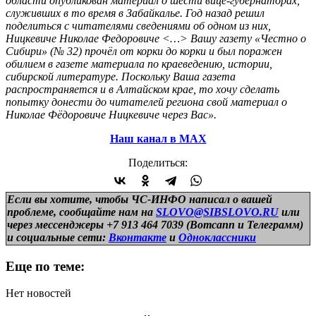
области опубликован материал о шести вице-губернаторах,
служивших в то время в Забайкалье. Год назад решил
поделиться с читателями сведениями об одном из них,
Ницкевиче Николае Федоровиче <…> Вашу газету «Честно о
Сибири» (№ 32) прочёл от корки до корки и был поражен
обилием в газете материала по краеведению, истории,
сибирской литературе. Поскольку Ваша газета
распространяется и в Алтайском крае, то хочу сделать
попытку донести до читателей региона свой материал о
Николае Фёдоровиче Ницкевиче через Вас».
Наш канал в МАХ
Поделиться:
Если вы хотите, чтобы ЧС-ИНФО написал о вашей
проблеме, сообщайте нам на
SLOVO@SIBSLOVO.RU
или
через мессенджеры +7 913 464 7039 (Вотсапп и Телеграмм)
и
социальные сети:
Вконтакте
и
Одноклассники
Еще по теме:
Нет новостей