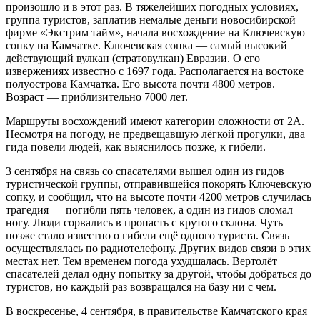
произошло и в этот раз. В тяжелейших погодных условиях,
группа туристов, заплатив немалые деньги новосибирской
фирме «Экстрим тайм», начала восхождение на Ключевскую
сопку на Камчатке. Ключевская сопка — самый высокий
действующий вулкан (стратовулкан) Евразии. О его
извержениях известно с 1697 года. Располагается на востоке
полуострова Камчатка. Его высота почти 4800 метров.
Возраст — приблизительно 7000 лет.
Маршруты восхождений имеют категории сложности от 2А.
Несмотря на погоду, не предвещавшую лёгкой прогулки, два
гида повели людей, как выяснилось позже, к гибели.
3 сентября на связь со спасателями вышел один из гидов
туристической группы, отправившейся покорять Ключевскую
сопку, и сообщил, что на высоте почти 4200 метров случилась
трагедия — погибли пять человек, а один из гидов сломал
ногу. Люди сорвались в пропасть с крутого склона. Чуть
позже стало известно о гибели ещё одного туриста. Связь
осуществлялась по радиотелефону. Других видов связи в этих
местах нет. Тем временем погода ухудшалась. Вертолёт
спасателей делал одну попытку за другой, чтобы добраться до
туристов, но каждый раз возвращался на базу ни с чем.
В воскресенье, 4 сентября, в правительстве Камчатского края