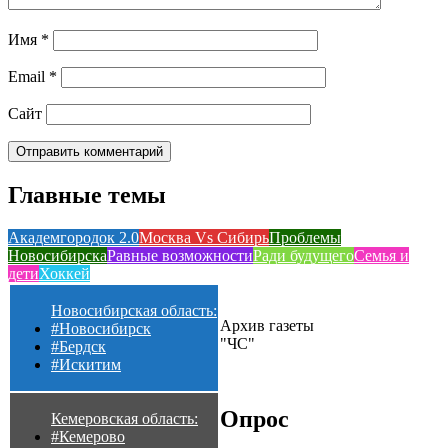
Имя
*
Email
*
Сайт
Главные темы
Академгородок 2.0
Москва Vs Сибирь
Проблемы
Новосибирска
Равные возможности
Ради будущего
Семья и
дети
Хоккей
Новосибирская область:
Архив газеты
#Новосибирск
"ЧС"
#Бердск
#Искитим
Опрос
Кемеровская область:
#Кемерово