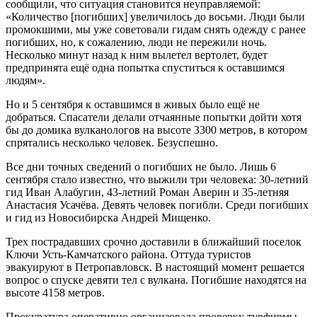
сообщили, что ситуация становится неуправляемой:
«Количество [погибших] увеличилось до восьми. Люди были
промокшими, мы уже советовали гидам снять одежду с ранее
погибших, но, к сожалению, люди не пережили ночь.
Несколько минут назад к ним вылетел вертолет, будет
предпринята ещё одна попытка спуститься к оставшимся
людям».
Но и 5 сентября к оставшимся в живых было ещё не
добраться. Спасатели делали отчаянные попытки дойти хотя
бы до домика вулканологов на высоте 3300 метров, в котором
спрятались несколько человек. Безуспешно.
Все дни точных сведений о погибших не было. Лишь 6
сентября стало известно, что выжили три человека: 30-летний
гид Иван Алабугин, 43-летний Роман Аверин и 35-летняя
Анастасия Усачёва. Девять человек погибли. Среди погибших
и гид из Новосибирска Андрей Мищенко.
Трех пострадавших срочно доставили в ближайший поселок
Ключи Усть-Камчатского района. Оттуда туристов
эвакуируют в Петропавловск. В настоящий момент решается
вопрос о спуске девяти тел с вулкана. Погибшие находятся на
высоте 4158 метров.
Прокуратура оперативно организовала проверку турфирмы