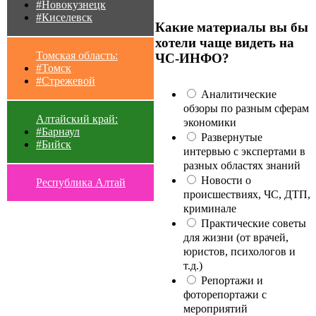
#Новокузнецк
#Киселевск
Какие материалы вы бы
хотели чаще видеть на
Томская область:
ЧС-ИНФО?
#Томск
#Стрежевой
Аналитические
обзоры по разным сферам
Алтайский край:
экономики
#Барнаул
Развернутые
#Бийск
интервью с экспертами в
разных областях знаний
Новости о
Республика Алтай
происшествиях, ЧС, ДТП,
криминале
Практические советы
для жизни (от врачей,
юристов, психологов и
т.д.)
Репортажи и
фоторепортажи с
мероприятий