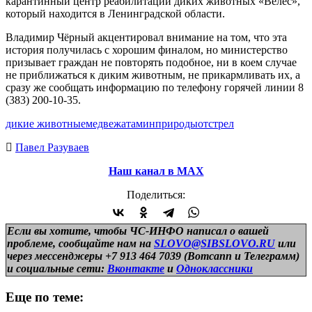
карантинный центр реабилитации диких животных «Велес»,
который находится в Ленинградской области.
Владимир Чёрный акцентировал внимание на том, что эта
история получилась с хорошим финалом, но министерство
призывает граждан не повторять подобное, ни в коем случае
не приближаться к диким животным, не прикармливать их, а
сразу же сообщать информацию по телефону горячей линии 8
(383) 200-10-35.
дикие животные
медвежата
минприроды
отстрел
Павел Разуваев
Наш канал в МАХ
Поделиться:
Если вы хотите, чтобы ЧС-ИНФО написал о вашей
проблеме, сообщайте нам на
SLOVO@SIBSLOVO.RU
или
через мессенджеры +7 913 464 7039 (Вотсапп и Телеграмм)
и
социальные сети:
Вконтакте
и
Одноклассники
Еще по теме: