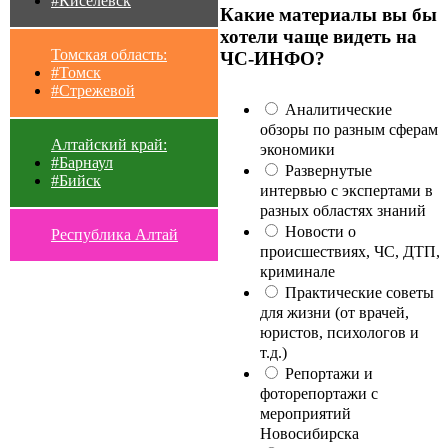
#Киселевск
Какие материалы вы бы
хотели чаще видеть на
Томская область:
ЧС-ИНФО?
#Томск
#Стрежевой
Аналитические
обзоры по разным сферам
Алтайский край:
экономики
#Барнаул
Развернутые
#Бийск
интервью с экспертами в
разных областях знаний
Новости о
Республика Алтай
происшествиях, ЧС, ДТП,
криминале
Практические советы
для жизни (от врачей,
юристов, психологов и
т.д.)
Репортажи и
фоторепортажи с
мероприятий
Новосибирска