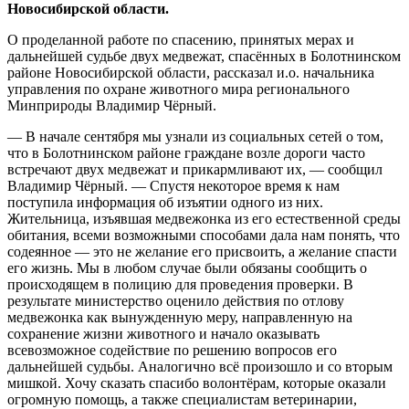
Новосибирской области.
О проделанной работе по спасению, принятых мерах и
дальнейшей судьбе двух медвежат, спасённых в Болотнинском
районе Новосибирской области, рассказал и.о. начальника
управления по охране животного мира регионального
Минприроды Владимир Чёрный.
— В начале сентября мы узнали из социальных сетей о том,
что в Болотнинском районе граждане возле дороги часто
встречают двух медвежат и прикармливают их, — сообщил
Владимир Чёрный. — Спустя некоторое время к нам
поступила информация об изъятии одного из них.
Жительница, изъявшая медвежонка из его естественной среды
обитания, всеми возможными способами дала нам понять, что
содеянное — это не желание его присвоить, а желание спасти
его жизнь. Мы в любом случае были обязаны сообщить о
происходящем в полицию для проведения проверки. В
результате министерство оценило действия по отлову
медвежонка как вынужденную меру, направленную на
сохранение жизни животного и начало оказывать
всевозможное содействие по решению вопросов его
дальнейшей судьбы. Аналогично всё произошло и со вторым
мишкой. Хочу сказать спасибо волонтёрам, которые оказали
огромную помощь, а также специалистам ветеринарии,