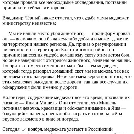
которые провели все необходимые обследования, поставили
прививки и сейчас все хорошо.
Владимир Чёрный также отметил, что судьба мамы медвежат
министерству неизвестна:
— Мы не нашли место убоя животного, — проинформировал
он, — возможно, она была кем-либо добыта и может даже не
на территории нашего региона. Да, приказ о регулировании
численности на территории Болотнинского района по
причине нанесения ущерба домашнему скоту этим летом был,
но он не завершился отстрелом животного, медведя не нашли.
Говорить о том, что именно их мать была тем медведем,
который тогда разодрал домашний скот мы не можем, так как
не знаем этого наверняка. Не исключаем вероятность того, что
этих медвежат высадили возле дороги, так как все случаи их
обнаружения были именно у дороги.
Волонтёры, содержащие медвежат всё это время, прозвали их
ласково — Яша и Мишель. Они отметили, что Мишель
истинная девочка, красавица и обожает внимание, а Яша —
балующийся парень, очень любит играть и готов на всё за
вкусное лакомство в виде винограда.
Сегодня, 14 ноября, медвежата улетают в Российский