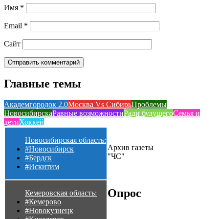
Имя
*
Email
*
Сайт
Главные темы
Академгородок 2.0
Москва Vs Сибирь
Проблемы
Новосибирска
Равные возможности
Ради будущего
Семья и
дети
Хоккей
Новосибирская область:
Архив газеты
#Новосибирск
"ЧС"
#Бердск
#Искитим
Опрос
Кемеровская область:
#Кемерово
#Новокузнецк