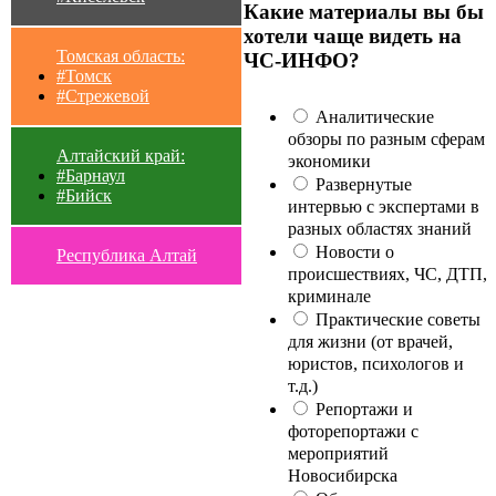
Какие материалы вы бы
хотели чаще видеть на
Томская область:
ЧС-ИНФО?
#Томск
#Стрежевой
Аналитические
обзоры по разным сферам
Алтайский край:
экономики
#Барнаул
Развернутые
#Бийск
интервью с экспертами в
разных областях знаний
Новости о
Республика Алтай
происшествиях, ЧС, ДТП,
криминале
Практические советы
для жизни (от врачей,
юристов, психологов и
т.д.)
Репортажи и
фоторепортажи с
мероприятий
Новосибирска