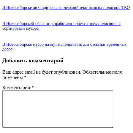
В Новосибирске ликвидировали тлеющий очаг огня на полигоне ТКО
В Новосибирской области разработали проекты трех полигонов с
сортировкой мусора
В Новосибирске мусор начнут использовать для отсыпки временных
дорог
Добавить комментарий
Ваш адрес email не будет опубликован.
Обязательные поля
помечены
*
Комментарий
*