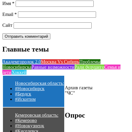
Имя
*
Email
*
Сайт
Главные темы
Академгородок 2.0
Москва Vs Сибирь
Проблемы
Новосибирска
Равные возможности
Ради будущего
Семья и
дети
Хоккей
Новосибирская область:
Архив газеты
#Новосибирск
"ЧС"
#Бердск
#Искитим
Опрос
Кемеровская область:
#Кемерово
#Новокузнецк
#Киселевск