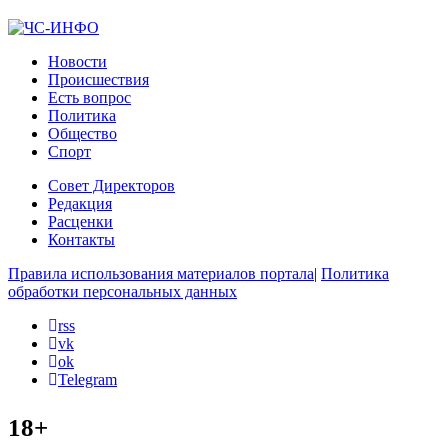
Новости
Происшествия
Есть вопрос
Политика
Общество
Спорт
Совет Директоров
Редакция
Расценки
Контакты
Правила использования материалов портала
|
Политика
обработки персональных данных
rss
vk
ok
Telegram
18+