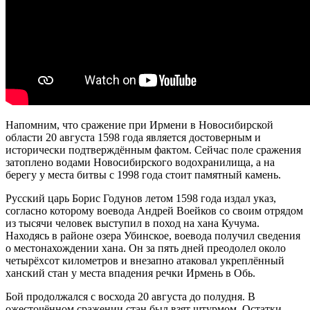
Напомним, что сражение при Ирмени в Новосибирской
области 20 августа 1598 года является достоверным и
исторически подтверждённым фактом. Сейчас поле сражения
затоплено водами Новосибирского водохранилища, а на
берегу у места битвы с 1998 года стоит памятный камень.
Русский царь Борис Годунов летом 1598 года издал указ,
согласно которому воевода Андрей Воейков со своим отрядом
из тысячи человек выступил в поход на хана Кучума.
Находясь в районе озера Убинское, воевода получил сведения
о местонахождении хана. Он за пять дней преодолел около
четырёхсот километров и внезапно атаковал укреплённый
ханский стан у места впадения речки Ирмень в Обь.
Бой продолжался с восхода 20 августа до полудня. В
ожесточённом сражении стан был взят штурмом. Остатки