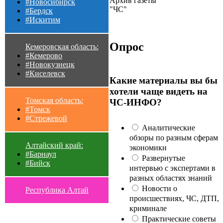
Архив газеты
#Новосибирск
"ЧС"
#Бердск
#Искитим
Опрос
Кемеровская область:
#Кемерово
#Новокузнецк
#Киселевск
Какие материалы вы бы
хотели чаще видеть на
Томская область:
ЧС-ИНФО?
#Томск
#Стрежевой
Аналитические
обзоры по разным сферам
Алтайский край:
экономики
#Барнаул
Развернутые
#Бийск
интервью с экспертами в
разных областях знаний
Новости о
Республика Алтай
происшествиях, ЧС, ДТП,
криминале
Практические советы