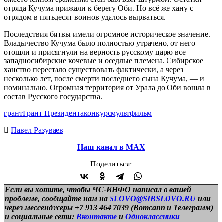
отряда Кучума прижали к берегу Оби. Но всё же хану с
отрядом в пятьдесят воинов удалось вырваться.
Последствия битвы имели огромное историческое значение.
Владычество Кучума было полностью утрачено, от него
отошли и присягнули на верность русскому царю все
западносибирские кочевые и оседлые племена. Сибирское
ханство перестало существовать фактически, а через
несколько лет, после смерти последнего сына Кучума, — и
номинально. Огромная территория от Урала до Оби вошла в
состав Русского государства.
грант
Грант Президента
конкурс
мультфильм
Павел Разуваев
Наш канал в МАХ
Поделиться:
Если вы хотите, чтобы ЧС-ИНФО написал о вашей
проблеме, сообщайте нам на
SLOVO@SIBSLOVO.RU
или
через мессенджеры +7 913 464 7039 (Вотсапп и Телеграмм)
и
социальные сети:
Вконтакте
и
Одноклассники