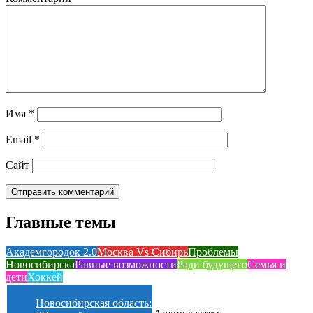
Имя
*
Email
*
Сайт
Главные темы
Академгородок 2.0
Москва Vs Сибирь
Проблемы
Новосибирска
Равные возможности
Ради будущего
Семья и
дети
Хоккей
Новосибирская область: