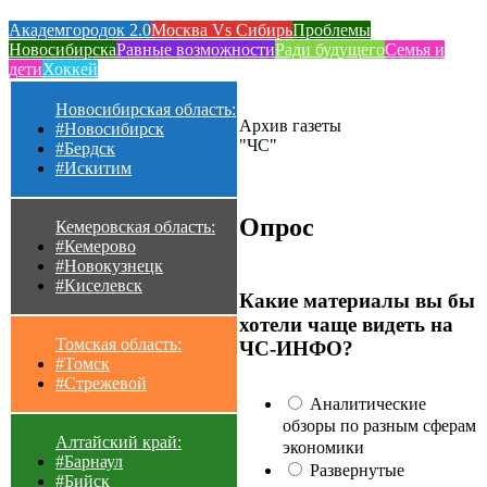
Академгородок 2.0
Москва Vs Сибирь
Проблемы
Новосибирска
Равные возможности
Ради будущего
Семья и
дети
Хоккей
Новосибирская область:
Архив газеты
#Новосибирск
"ЧС"
#Бердск
#Искитим
Опрос
Кемеровская область:
#Кемерово
#Новокузнецк
#Киселевск
Какие материалы вы бы
хотели чаще видеть на
Томская область:
ЧС-ИНФО?
#Томск
#Стрежевой
Аналитические
обзоры по разным сферам
Алтайский край:
экономики
#Барнаул
Развернутые
#Бийск