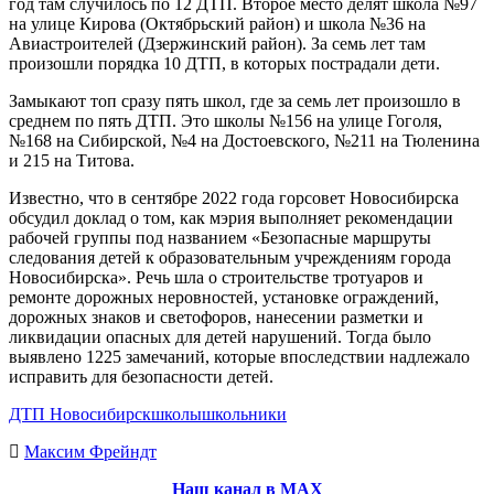
год там случилось по 12 ДТП. Второе место делят школа №97
на улице Кирова (Октябрьский район) и школа №36 на
Авиастроителей (Дзержинский район). За семь лет там
произошли порядка 10 ДТП, в которых пострадали дети.
Замыкают топ сразу пять школ, где за семь лет произошло в
среднем по пять ДТП. Это школы №156 на улице Гоголя,
№168 на Сибирской, №4 на Достоевского, №211 на Тюленина
и 215 на Титова.
Известно, что в сентябре 2022 года горсовет Новосибирска
обсудил доклад о том, как мэрия выполняет рекомендации
рабочей группы под названием «Безопасные маршруты
следования детей к образовательным учреждениям города
Новосибирска». Речь шла о строительстве тротуаров и
ремонте дорожных неровностей, установке ограждений,
дорожных знаков и светофоров, нанесении разметки и
ликвидации опасных для детей нарушений. Тогда было
выявлено 1225 замечаний, которые впоследствии надлежало
исправить для безопасности детей.
ДТП Новосибирск
школы
школьники
Максим Фрейндт
Наш канал в МАХ