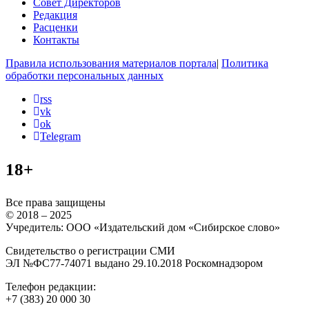
Совет Директоров
Редакция
Расценки
Контакты
Правила использования материалов портала
|
Политика
обработки персональных данных
rss
vk
ok
Telegram
18+
Все права защищены
© 2018 – 2025
Учредитель: ООО «Издательский дом «Сибирское слово»
Свидетельство о регистрации СМИ
ЭЛ №ФС77-74071 выдано 29.10.2018 Роскомнадзором
Телефон редакции:
+7 (383) 20 000 30