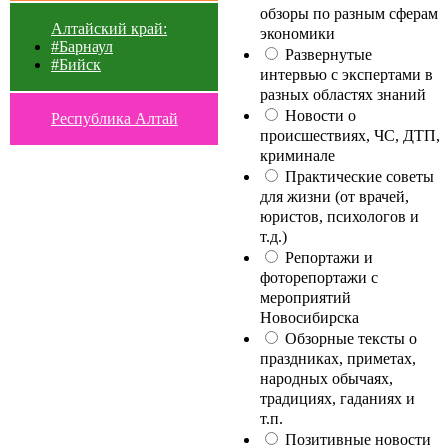
обзоры по разным сферам
Алтайский край:
экономики
#Барнаул
Развернутые
#Бийск
интервью с экспертами в
разных областях знаний
Новости о
Республика Алтай
происшествиях, ЧС, ДТП,
криминале
Практические советы
для жизни (от врачей,
юристов, психологов и
т.д.)
Репортажи и
фоторепортажи с
мероприятий
Новосибирска
Обзорные тексты о
праздниках, приметах,
народных обычаях,
традициях, гаданиях и
т.п.
Позитивные новости