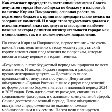
Как отмечает председатель постоянной комиссии Совета
депутатов города Новосибирска по бюджету и налоговой
политике Кирилл Покровский, основная работа по
подготовке бюджета к принятию предварительно велась на
заседаниях комиссий. И в ходе этого трудоемкого диалога с
исполнительной властью, депутаты заостряли наиболее
важные векторы развития жизнедеятельности города: как
в социальном, так и в экономическом направлении.
По словам Кирилла Покровского, первое чтение – это очень
важный этап, ведь именно к этому моменту депутатский
корпус готовит свои предложения по поправкам, которые
вносятся между первым и вторым чтением.
«Безусловно, в этот бюджетный период мы приросли по всем
показателям. И доходы бюджета выросли, и расходы, —
прокомментировал депутат. — Достаточно много
предложений от депутатов поступило. Депутатское
объединение «Единая Россия» вышло с рядом предложений
по формированию бюджета на 2023 и плановый период 2024
и 2025 годов. Речь идет о статьях расходов, связанных и с
социальными факторами, и с жилищно-коммунальной сферой.
Сейчас достаточно сложный период. Наше объединение
выступило с предложением по оказанию помощи
мобилизованным и их семьям. На эти цели планируется