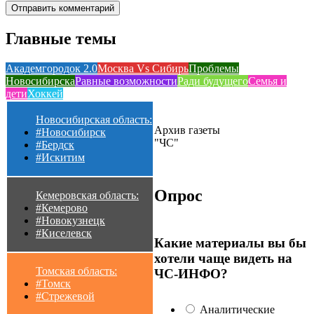
Главные темы
Академгородок 2.0
Москва Vs Сибирь
Проблемы
Новосибирска
Равные возможности
Ради будущего
Семья и
дети
Хоккей
Новосибирская область:
Архив газеты
#Новосибирск
"ЧС"
#Бердск
#Искитим
Опрос
Кемеровская область:
#Кемерово
#Новокузнецк
#Киселевск
Какие материалы вы бы
хотели чаще видеть на
Томская область:
ЧС-ИНФО?
#Томск
#Стрежевой
Аналитические