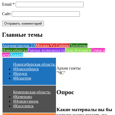
Email
*
Сайт
Главные темы
Академгородок 2.0
Москва Vs Сибирь
Проблемы
Новосибирска
Равные возможности
Ради будущего
Семья и
дети
Хоккей
Новосибирская область:
Архив газеты
#Новосибирск
"ЧС"
#Бердск
#Искитим
Опрос
Кемеровская область:
#Кемерово
#Новокузнецк
#Киселевск
Какие материалы вы бы