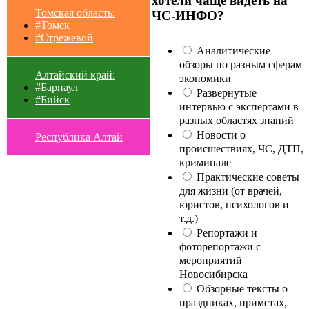
хотели чаще видеть на
Томская область:
ЧС-ИНФО?
#Томск
#Стрежевой
Аналитические
обзоры по разным сферам
Алтайский край:
экономики
#Барнаул
Развернутые
#Бийск
интервью с экспертами в
разных областях знаний
Новости о
Республика Алтай
происшествиях, ЧС, ДТП,
криминале
Практические советы
для жизни (от врачей,
юристов, психологов и
т.д.)
Репортажи и
фоторепортажи с
мероприятий
Новосибирска
Обзорные тексты о
праздниках, приметах,