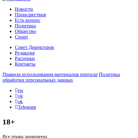
Новости
Происшествия
Есть вопрос
Политика
Общество
Спорт
Совет Директоров
Редакция
Расценки
Контакты
Правила использования материалов портала
|
Политика
обработки персональных данных
rss
vk
ok
Telegram
18+
Все права защищены