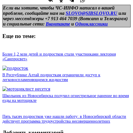
Если вы хотите, чтобы ЧС-ИНФО написал о вашей
проблеме, сообщайте нам на
SLOVO@SIBSLOVO.RU
или
через мессенджеры +7 913 464 7039 (Вотсапп и Телеграмм)
и
социальные сети:
Вконтакте
и
Одноклассники
Еще по теме:
Более 1,2 млн детей и подростков стали участниками лектория
«Санпросвет»
В Республике Алтай подросткам ограничили доступ к
легковоспламеняющимся жидкостям
Школьник из Новосибирска получил огнестрельное ранение во время
езды на мотоцикле
Пять тысяч подростков уже нашли работу: в Новосибирской области
действует программа трудоустройства несовершеннолетних
Добавить комментарий