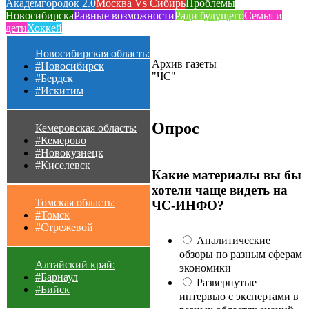
Академгородок 2.0
Москва Vs Сибирь
Проблемы
Новосибирска
Равные возможности
Ради будущего
Семья и
дети
Хоккей
Новосибирская область:
Архив газеты
#Новосибирск
"ЧС"
#Бердск
#Искитим
Опрос
Кемеровская область:
#Кемерово
#Новокузнецк
#Киселевск
Какие материалы вы бы
хотели чаще видеть на
Томская область:
ЧС-ИНФО?
#Томск
#Стрежевой
Аналитические
обзоры по разным сферам
Алтайский край:
экономики
#Барнаул
Развернутые
#Бийск
интервью с экспертами в