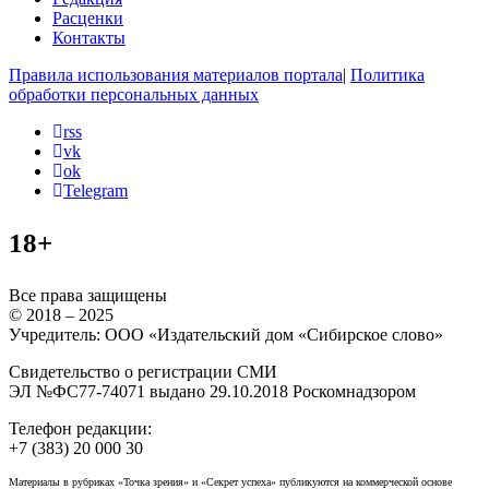
Расценки
Контакты
Правила использования материалов портала
|
Политика
обработки персональных данных
rss
vk
ok
Telegram
18+
Все права защищены
© 2018 – 2025
Учредитель: ООО «Издательский дом «Сибирское слово»
Свидетельство о регистрации СМИ
ЭЛ №ФС77-74071 выдано 29.10.2018 Роскомнадзором
Телефон редакции:
+7 (383) 20 000 30
Материалы в рубриках «Точка зрения» и «Секрет успеха» публикуются на коммерческой основе