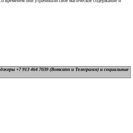
Со временем они утрачивали свое магическое содержание и
нджеры +7 913 464 7039 (Вотсапп и Телеграмм) и
социальные