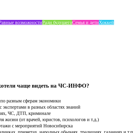
Равные возможности
Ради будущего
Семья и дети
Хоккей
хотели чаще видеть на ЧС-ИНФО?
по разным сферам экономики
 экспертами в разных областях знаний
ях, ЧС, ДТП, криминале
 жизни (от врачей, юристов, психологов и т.д.)
тажи с мероприятий Новосибирска
дниках, приметах, народных обычаях, традициях, гаданиях и т.п