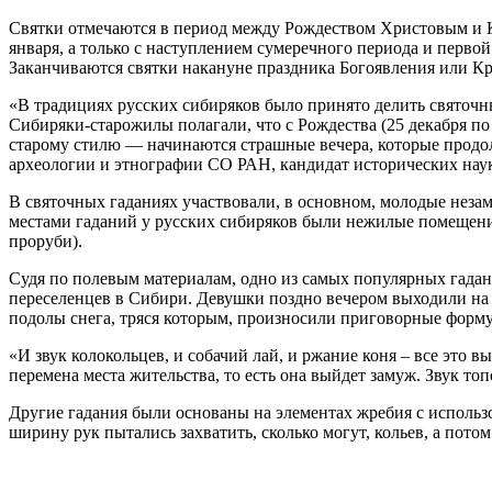
Святки отмечаются в период между Рождеством Христовым и Кр
января, а только с наступлением сумеречного периода и первой
Заканчиваются святки накануне праздника Богоявления или К
«В традициях русских сибиряков было принято делить святочн
Сибиряки-старожилы полагали, что с Рождества (25 декабря по 
старому стилю — начинаются страшные вечера, которые продол
археологии и этнографии СО РАН, кандидат исторических нау
В святочных гаданиях участвовали, в основном, молодые незам
местами гаданий у русских сибиряков были нежилые помещения 
проруби).
Судя по полевым материалам, одно из самых популярных гадан
переселенцев в Сибири. Девушки поздно вечером выходили на пе
подолы снега, тряся которым, произносили приговорные форму
«И звук колокольцев, и собачий лай, и ржание коня – все это 
перемена места жительства, то есть она выйдет замуж. Звук т
Другие гадания были основаны на элементах жребия с использ
ширину рук пытались захватить, сколько могут, кольев, а пот