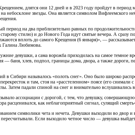
ещением, длятся они 12 дней и в 2023 году пройдут в период м
 на небосклоне звезды. Она является символом Вифлеемского неб
рещения.
ый период на два приблизительно равных по продолжительности 
старому стилю) и до Нового Года идут святые вечера. А сразу по
жаются вплоть до самого Крещения (6 января)», — рассказывае
к Галина Любимова.
ужние девушки, а сама ворожба приходилась на самое темное вр
— баня, хлев, подпол, границы дома, двора, а также дороги, п
ий в Сибири называлось «полоть снег». Оно было широко распро
рекресток и там, стоя на «расстеленном» поясе (его снимали с 
лы. Затем падали спиной на снег и внимательно вслушивались 
вызывало ассоциации с дорогой, с тем, что девушку, совершающую
опора расценивался, как неблагоприятный сигнал, сулящий смерт
ованием символики чета и нечета. Девушки выходили во двор и 
ом пересчитывали. Если выходило четное число — девушка выйдет