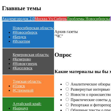
Главные темы
Академгородок 2.0
Москва Vs Сибирь
Проблемы Новосибирска
Новосибирская область:
Архив газеты
#Новосибирск
"ЧС"
#Бердск
#Искитим
Опрос
Кемеровская область:
#Кемерово
#Новокузнецк
#Киселевск
Какие материалы вы бы 
Томская область:
Аналитические обзоры 
#Томск
Развернутые интервью с
#Стрежевой
Новости о происшестви
Практические советы для
Алтайский край:
Репортажи и фоторепор
#Барнаул
Обзорные тексты о праз