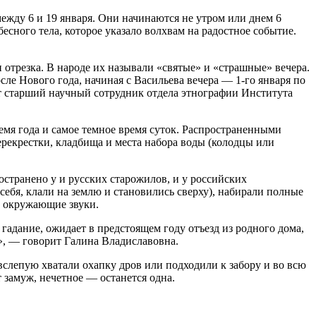
ежду 6 и 19 января. Они начинаются не утром или днем 6
есного тела, которое указало волхвам на радостное событие.
отрезка. В народе их называли «святые» и «страшные» вечера.
сле Нового года, начиная с Васильева вечера — 1-го января по
т старший научный сотрудник отдела этнографии Института
емя года и самое темное время суток. Распространенными
ерекрестки, кладбища и места набора воды (колодцы или
странено у и русских старожилов, и у российских
себя, клали на землю и становились сверху), набирали полные
в окружающие звуки.
 гадание, ожидает в предстоящем году отъезд из родного дома,
ь», — говорит Галина Владиславовна.
вслепую хватали охапку дров или подходили к забору и во всю
 замуж, нечетное — останется одна.