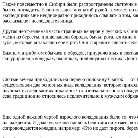
Также повсеместно в Сибири были распространены святочные г
был ее погладить. Если погладит мохнатой рукой, замужество
экспедициях мне неоднократно приходилось слышать о том, ка
рассказывает исследовательница.
Другая неотъемлемая часть страшных вечеров у русских в Си
маски из бересты, приделывали бороды, бычьи рога, конские и 
зубы, которые вставляли себе в рот. Они старались сделать с
Важным атрибутом обычаев и обрядов, приуроченных к святкам,
фигурировал в колядках, быличках, подблюдных песнях. Действи
Святые вечера приходились на первую половину Святок — от Р
существовали два основных вида колядования, которые приходи
научных исследованиях показано, что изначально состав обход
сева традиционно относилась исключительно к мужским обря
Еще одной важной чертой взрослого колядования было то, что е
награждения. И даже угрожали навлечь бедствия на хозяев, к
сопровождаются колядки, например: «Кто не даст пирога, берем