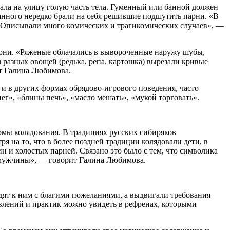
ала на улицу голую часть тела. Гуменный или банной должен
банного нередко брали на себя решившие подшутить парни. «В
ь. Описывали много комических и трагикомических случаев», —
арни. «Ряженые облачались в вывороченные наружу шубы,
з разных овощей (редька, репа, картошка) вырезали кривые
ет Галина Любимова.
 и в других формах обрядово-игрового поведения, часто
нег», «блины печь», «масло мешать», «мукой торговать».
рмы колядования. В традициях русских сибиряков
я на то, что в более поздней традиции колядовали дети, в
н и холостых парней. Связано это было с тем, что символика
 мужчины», — говорит Галина Любимова.
одят к ним с благими пожеланиями, а выдвигали требования
влений и практик можно увидеть в рефренах, которыми