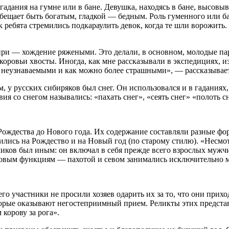
адания на гумне или в бане. Девушка, находясь в бане, высовыв
 обещает быть богатым, гладкой — бедным. Роль гуменного или 
к ребята стремились подкараулить девок, когда те шли ворожит
бири — хождение ряжеными. Это делали, в основном, молодые п
коровьи хвосты. Иногда, как мне рассказывали в экспедициях, и
ебя неузнаваемыми и как можно более страшными», — рассказыва
 у русских сибиряков был снег. Он использовался и в гаданиях,
я со снегом назывались: «пахать снег», «сеять снег» «полоть с
ождества до Нового года. Их содержание составляли разные фо
лись на Рождество и на Новый год (по старому стилю). «Несмотр
чиков был иным: он включал в себя прежде всего взрослых мужчи
довым функциям — пахотой и севом занимались исключительно
го участники не просили хозяев одарить их за то, что они прих
оторые оказывают негостеприимный прием. Реликты этих предста
 корову за рога».